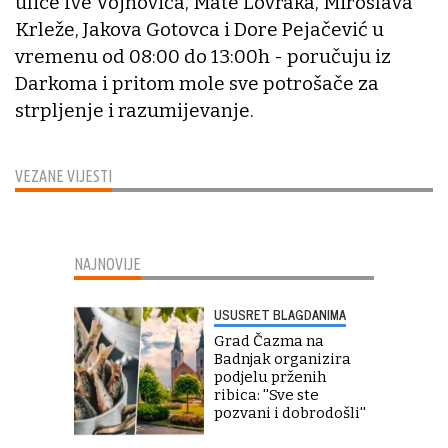
ulice Ive Vojnovića, Mate Lovraka, Miroslava
Krleže, Jakova Gotovca i Dore Pejačević u
vremenu od 08:00 do 13:00h - poručuju iz
Darkoma i pritom mole sve potrošače za
strpljenje i razumijevanje.
VEZANE VIJESTI
NAJNOVIJE
USUSRET BLAGDANIMA
Grad Čazma na
Badnjak organizira
podjelu prženih
ribica: ''Sve ste
pozvani i dobrodošli''