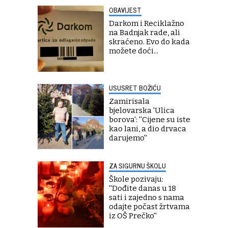
OBAVIJEST
Darkom i Reciklažno
na Badnjak rade, ali
skraćeno. Evo do kada
možete doći...
USUSRET BOŽIĆU
Zamirisala
bjelovarska 'Ulica
borova': ''Cijene su iste
kao lani, a dio drvaca
darujemo''
ZA SIGURNU ŠKOLU
Škole pozivaju:
''Dođite danas u 18
sati i zajedno s nama
odajte počast žrtvama
iz OŠ Prečko''