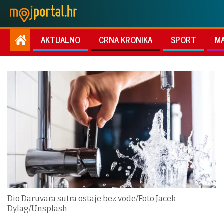
AKTUALNO
CRNA KRONIKA
SPORT
M
Dio Daruvara sutra ostaje bez vode/Foto Jacek
Dylag/Unsplash