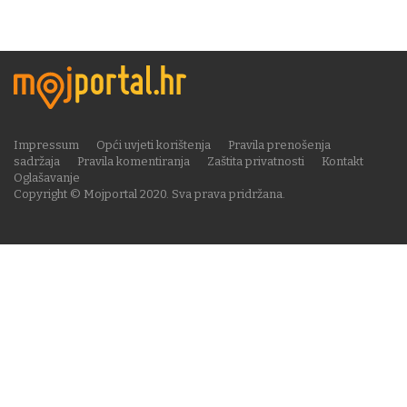
Impressum
Opći uvjeti korištenja
Pravila prenošenja
sadržaja
Pravila komentiranja
Zaštita privatnosti
Kontakt
Oglašavanje
Copyright © Mojportal 2020. Sva prava pridržana.