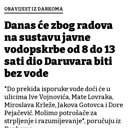
OBAVIJEST IZ DARKOMA
Danas će zbog radova
na sustavu javne
vodopskrbe od 8 do 13
sati dio Daruvara biti
bez vode
"Do prekida isporuke vode doći će u
ulicima Ive Vojnovića, Mate Lovraka,
Miroslava Krleže, Jakova Gotovca i Dore
Pejačević. Molimo potrošače za
strpljenje i razumijevanje", poručuju iz