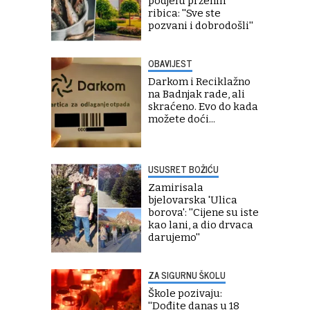
podjelu prženih
ribica: ''Sve ste
pozvani i dobrodošli''
OBAVIJEST
Darkom i Reciklažno
na Badnjak rade, ali
skraćeno. Evo do kada
možete doći...
USUSRET BOŽIĆU
Zamirisala
bjelovarska 'Ulica
borova': ''Cijene su iste
kao lani, a dio drvaca
darujemo''
ZA SIGURNU ŠKOLU
Škole pozivaju:
''Dođite danas u 18