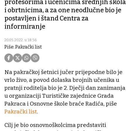
profesorima i učenicima srednjih škola
i obrtnicima, a za one neodlučne bio je
postavljen i štand Centra za
informiranje
20.05.2022. u 18:56
Piše: Pakrački list
Na pakračkoj šetnici jučer prijepodne bilo je
vrlo živo, a povod dolaska brojnih učenika u
pratnji roditelja bio je 2. Dječji dan zanimanja
u organizaciji Turističke zajednice Grada
Pakraca i Osnovne škole braće Radića, piše
Pakrački list
.
Cilj je bio osnovnoškolcima predstaviti