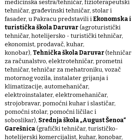
medicinska sestra/tehničar, fizioterapeutski
tehničar, građevinski tehničar, stolar i
fasader, u Pakracu predstavili i
Ekonomska i
turistička škola Daruvar
(agroturistički
tehničar, hotelijersko - turistički tehničar,
ekonomist, prodavač, kuhar,
konobar),
Tehnička škola Daruvar
(tehničar
za računalstvo, elektrotehničar, prometni
tehničar, tehničar za mehatroniku, vozač
motornog vozila, instalater grijanja i
klimatizacije, automehaničar,
elektroinstalater, elektromehaničar,
strojobravar, pomoćni kuhar i slastičar,
pomoćni stolar, pomoćni ličilac i
soboslikar),
Srednja škola „August Šenoa“
Garešnica
(grafički tehničar, turističko-
hotelijerski komercijalist, kuhar, konobar,