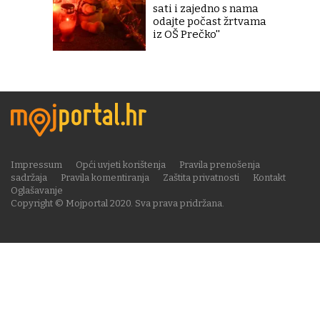
sati i zajedno s nama
odajte počast žrtvama
iz OŠ Prečko''
Impressum
Opći uvjeti korištenja
Pravila prenošenja
sadržaja
Pravila komentiranja
Zaštita privatnosti
Kontakt
Oglašavanje
Copyright © Mojportal 2020. Sva prava pridržana.