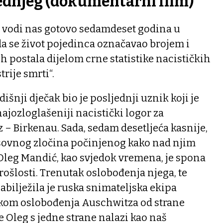
ednjeg (dokumentarni film)
“ vodi nas gotovo sedamdeset godina u
da se život pojedinca označavao brojem i
 postala dijelom crne statistike nacističkih
trije smrti“.
šnji dječak bio je posljednji uznik koji je
najozloglašeniji nacistički logor za
z – Birkenau. Sada, sedam desetljeća kasnije,
sovnog zločina počinjenog kako nad njim
 Oleg Mandić, kao svjedok vremena, je spona
rošlosti. Trenutak oslobođenja njega, te
abilježila je ruska snimateljska ekipa
likom oslobođenja Auschwitza od strane
e Oleg s jedne strane nalazi kao naš