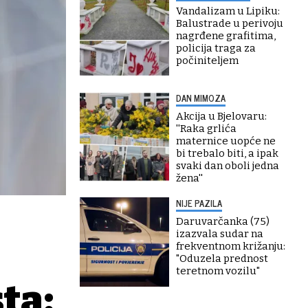
Vandalizam u Lipiku:
Balustrade u perivoju
nagrđene grafitima,
policija traga za
počiniteljem
DAN MIMOZA
Akcija u Bjelovaru:
''Raka grlića
maternice uopće ne
bi trebalo biti, a ipak
svaki dan oboli jedna
žena''
NIJE PAZILA
Daruvarčanka (75)
izazvala sudar na
frekventnom križanju:
"Oduzela prednost
teretnom vozilu"
ta: