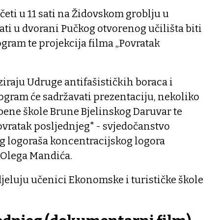
eti u 11 sati na Židovskom groblju u
ati u dvorani Pučkog otvorenog učilišta biti
gram te projekcija filma „Povratak
raju Udruge antifašističkih boraca i
rogram će sadržavati prezentaciju, nekoliko
bene škole Brune Bjelinskog Daruvar te
vratak posljednjeg" - svjedočanstvo
og logoraša koncentracijskog logora
 Olega Mandića.
jeluju učenici Ekonomske i turističke škole