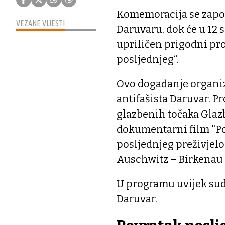
Komemoracija se započ
VEZANE VIJESTI
Daruvaru, dok će u 12 s
upriličen prigodni pro
posljednjeg“.
Ovo događanje organizi
antifašista Daruvar. P
glazbenih točaka Glaz
dokumentarni film "Po
posljednjeg preživjel
Auschwitz – Birkenau
U programu uvijek sud
Daruvar.