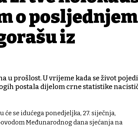
lm o posljednjem
gorašu iz
a u prošlost. U vrijeme kada se život pojed
ih postala dijelom crne statistike nacisti
e se idućega ponedjeljka, 27. siječnja,
e povodom Međunarodnog dana sjećanja na