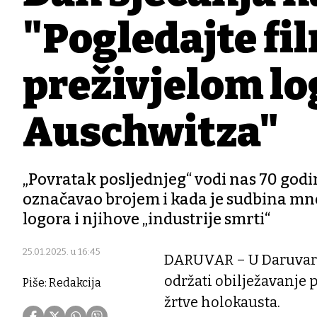
"Pogledajte fi
preživjelom lo
Auschwitza"
„Povratak posljednjeg“ vodi nas 70 godin
označavao brojem i kada je sudbina mnog
logora i njihove „industrije smrti“
25.01.2025. u 16:45
DARUVAR – U Daruvaru ć
održati obilježavanj
Piše: Redakcija
žrtve holokausta.