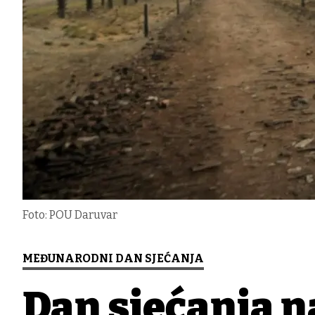
Foto: POU Daruvar
MEĐUNARODNI DAN SJEĆANJA
Dan sjećanja n