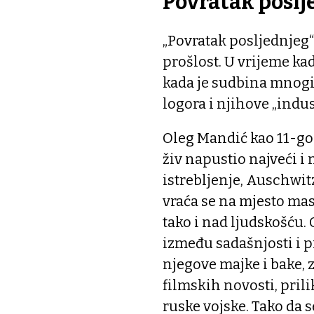
Povratak poslj
„Povratak posljednjeg
prošlost. U vrijeme ka
kada je sudbina mnogih
logora i njihove „indus
Oleg Mandić kao 11-godi
živ napustio najveći i 
istrebljenje, Auschwit
vraća se na mjesto ma
tako i nad ljudskošću.
između sadašnjosti i p
njegove majke i bake, z
filmskih novosti, pri
ruske vojske. Tako da s