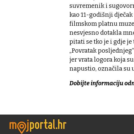
suvremenik i sugovorni
kao 11-godišnji dječak
filmskom platnu muzej
nesvjesno dotakla mnoge
pitati se tko je i gdje
„Povratak posljednjeg“
jer vrata logora koja s
napustio, označila su u
Dobijte informaciju od