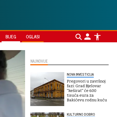
BIJEG
OGLASI
NAJNOVIJE
NOVA INVESTICIJA
Pregovori u završnoj
fazi: Grad Bjelovar
''keširat'' će 600
tisuća eura za
Bakićevu rodnu kuću
KULTURNO DOBRO