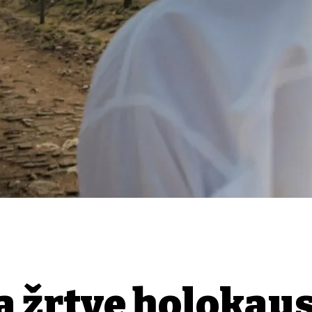
a žrtve holokaus