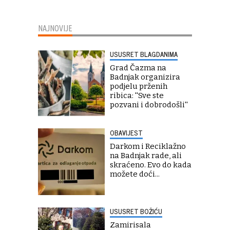
NAJNOVIJE
USUSRET BLAGDANIMA
Grad Čazma na
Badnjak organizira
podjelu prženih
ribica: ''Sve ste
pozvani i dobrodošli''
OBAVIJEST
Darkom i Reciklažno
na Badnjak rade, ali
skraćeno. Evo do kada
možete doći...
USUSRET BOŽIĆU
Zamirisala