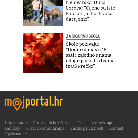
bjelovarska 'Ulica
borova': ''Cijene su iste
kao lani, a dio drvaca
darujemo''
ZA SIGURNU ŠKOLU
Škole pozivaju:
''Dođite danas u 18
sati i zajedno s nama
odajte počast žrtvama
iz OŠ Prečko''
Impressum
Opći uvjeti korištenja
Pravila prenošenja
sadržaja
Pravila komentiranja
Zaštita privatnosti
Kontakt
Oglašavanje