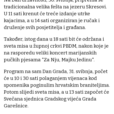
tradicionalna velika fešta na jezeru Skresovi.
U 11 sati krenut će treće izdanje utrke
kajacima, a u 14 sati organiziran je ručak i
druženje svih posjetitelja i građana.
Također, istog dana u 18 sati bit će održana i
sveta misa u župnoj crkvi PBDM, nakon koje je
na rasporedu veliki koncert marijanskih
pučkih pjesama "Za Nju, Majku Jedinu".
Program na sam Dan Grada, 31. svibnja, počet
će u 10 i 30 sati polaganjem vijenaca kod
spomenika poginulim hrvatskim braniteljima.
Potom slijedi sveta misa, a u 13 sati započet će
Svečana sjednica Gradskog vijeća Grada
Garešnice.