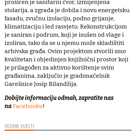
proširen je sanitarni čvor, izmijenjena
stolarija, a zgrada je dobila i novu energetsku
fasadu, zvučnu izolaciju, podno grijanje,
klimatizaciju i led rasvjetu. Rekonstrukcijom
je saniran i podrum, koji je isušen od vlage i
izoliran, tako da se u njemu može skladištiti
arhivska građa. Ovim projektom stvorili smo
kvalitetan i objedinjen knjižnični prostor koji
je prilagođen za aktivno korištenje svim
građanima, zaključio je gradonačelnik
Garešnice Josip Bilandžija.
Dobijte informaciju odmah, zapratite nas
na
Facebooku
!
VEZANE VIJESTI