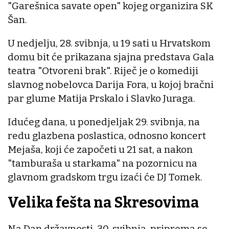
"Garešnica savate open" kojeg organizira SK
Šan.
U nedjelju, 28. svibnja, u 19 sati u Hrvatskom
domu bit će prikazana sjajna predstava Gala
teatra "Otvoreni brak". Riječ je o komediji
slavnog nobelovca Darija Fora, u kojoj bračni
par glume Matija Prskalo i Slavko Juraga.
Idućeg dana, u ponedjeljak 29. svibnja, na
redu glazbena poslastica, odnosno koncert
Mejaša, koji će započeti u 21 sat, a nakon
"tamburaša u starkama" na pozornicu na
glavnom gradskom trgu izaći će DJ Tomek.
Velika fešta na Skresovima
Na Dan državnosti, 30. svibnja, priprema se