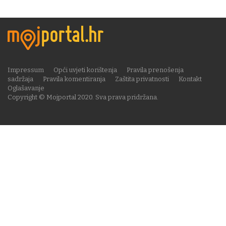
Impressum
Opći uvjeti korištenja
Pravila prenošenja
sadržaja
Pravila komentiranja
Zaštita privatnosti
Kontakt
Oglašavanje
Copyright © Mojportal 2020. Sva prava pridržana.