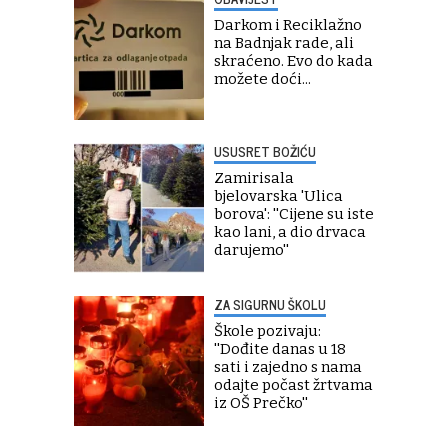
Darkom i Reciklažno
na Badnjak rade, ali
skraćeno. Evo do kada
možete doći...
USUSRET BOŽIĆU
Zamirisala
bjelovarska 'Ulica
borova': ''Cijene su iste
kao lani, a dio drvaca
darujemo''
ZA SIGURNU ŠKOLU
Škole pozivaju:
''Dođite danas u 18
sati i zajedno s nama
odajte počast žrtvama
iz OŠ Prečko''