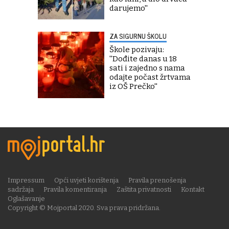
darujemo''
ZA SIGURNU ŠKOLU
Škole pozivaju:
''Dođite danas u 18
sati i zajedno s nama
odajte počast žrtvama
iz OŠ Prečko''
Impressum
Opći uvjeti korištenja
Pravila prenošenja
sadržaja
Pravila komentiranja
Zaštita privatnosti
Kontakt
Oglašavanje
Copyright © Mojportal 2020. Sva prava pridržana.