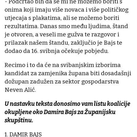
- Podcrtao bih da se mi ne možemo boriti s
onima koji imaju više novaca i više političkog
utjecaja s plakatima, ali se možemo boriti
rezultatima. Danas smo među ljudima, štand
je otvoren, a veseli me gužva te razgovor i
prilazak našem štandu, zaključio je Bajs te
dodao da 16. svibnja očekuje pobjedu.
Recimo i to da će na svibanjskim izborima
kandidat za zamjenika župana biti dosadašnji
dožupan zadužen za sektor gospodarstva
Neven Alić.
U nastavku teksta donosimo vam listu koalicije
okupljene oko Damira Bajs za Županijsku
skupštinu.
1. DAMIR BAJS