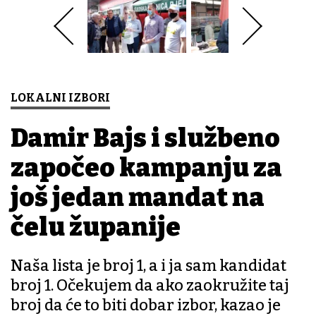
LOKALNI IZBORI
Damir Bajs i službeno
započeo kampanju za
još jedan mandat na
čelu županije
Naša lista je broj 1, a i ja sam kandidat
broj 1. Očekujem da ako zaokružite taj
broj da će to biti dobar izbor, kazao je