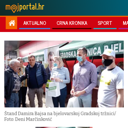
AKTUALNO
CRNA KRONIKA
SPORT
M
Štand Damira Bajsa na bjelovarskoj Gradskoj tržnici/
Foto: Deni Marčinković