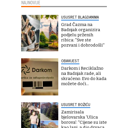
NAJNOVIJE
USUSRET BLAGDANIMA
Grad Čazma na
Badnjak organizira
podjelu prženih
ribica: ''Sve ste
pozvani i dobrodošli''
OBAVIJEST
Darkom i Reciklažno
na Badnjak rade, ali
skraćeno. Evo do kada
možete doći...
USUSRET BOŽIĆU
Zamirisala
bjelovarska 'Ulica
borova': ''Cijene su iste
kao lani, a dio drvaca