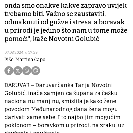
onda smo onakve kakve zapravo uvijek
trebamo biti. Važno se zaustaviti,
odmaknuti od gužve i stresa, a boravak
u prirodi je jedino što nam u tome može
pomoći", kaže Novotni Golubić
07.03.2024. u 17:59
Piše: Martina Čapo
DARUVAR – Daruvarčanka Tanja Novotni
Golubić, inače zamjenica župana za češku
nacionalnu manjinu, smislila je kako žene
povodom Međunarodnog dana žena mogu
darivati same sebe. I to najboljim mogućim
poklonom – boravkom u prirodi, na zraku, uz