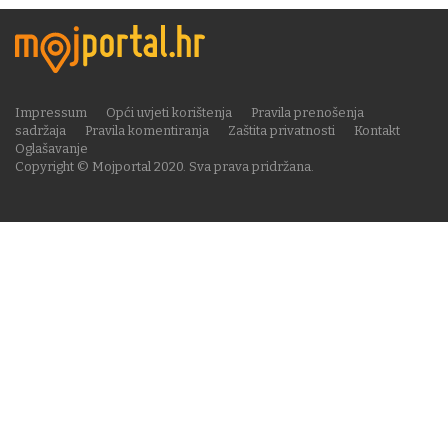
Impressum
Opći uvjeti korištenja
Pravila prenošenja
sadržaja
Pravila komentiranja
Zaštita privatnosti
Kontakt
Oglašavanje
Copyright © Mojportal 2020. Sva prava pridržana.