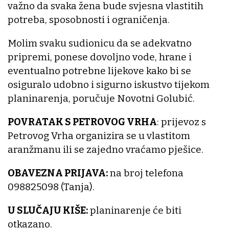
važno da svaka žena bude svjesna vlastitih
potreba, sposobnosti i ograničenja.
Molim svaku sudionicu da se adekvatno
pripremi, ponese dovoljno vode, hrane i
eventualno potrebne lijekove kako bi se
osiguralo udobno i sigurno iskustvo tijekom
planinarenja, poručuje Novotni Golubić.
POVRATAK S PETROVOG VRHA
: prijevoz s
Petrovog Vrha organizira se u vlastitom
aranžmanu ili se zajedno vraćamo pješice.
OBAVEZNA PRIJAVA:
na broj telefona
098825098 (Tanja).
U SLUČAJU KIŠE:
planinarenje će biti
otkazano.