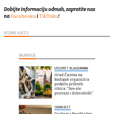
Dobijte informaciju odmah, zapratite nas
na
Facebooku
i
TikToku
!
VEZANE VIJESTI
NAJNOVIJE
USUSRET BLAGDANIMA
Grad Čazma na
Badnjak organizira
podjelu prženih
ribica: ''Sve ste
pozvani i dobrodošli''
OBAVIJEST
Darkom i Reciklažno