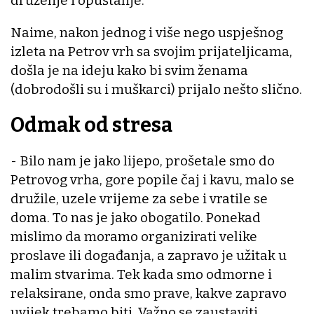
druženje i opuštanje.
Naime, nakon jednog i više nego uspješnog
izleta na Petrov vrh sa svojim prijateljicama,
došla je na ideju kako bi svim ženama
(dobrodošli su i muškarci) prijalo nešto slično.
Odmak od stresa
- Bilo nam je jako lijepo, prošetale smo do
Petrovog vrha, gore popile čaj i kavu, malo se
družile, uzele vrijeme za sebe i vratile se
doma. To nas je jako obogatilo. Ponekad
mislimo da moramo organizirati velike
proslave ili događanja, a zapravo je užitak u
malim stvarima. Tek kada smo odmorne i
relaksirane, onda smo prave, kakve zapravo
uvijek trebamo biti. Važno se zaustaviti,