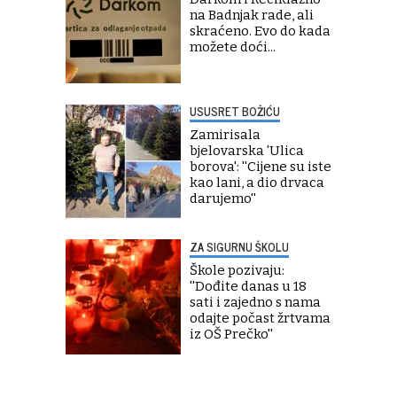
na Badnjak rade, ali
skraćeno. Evo do kada
možete doći...
USUSRET BOŽIĆU
Zamirisala
bjelovarska 'Ulica
borova': ''Cijene su iste
kao lani, a dio drvaca
darujemo''
ZA SIGURNU ŠKOLU
Škole pozivaju:
''Dođite danas u 18
sati i zajedno s nama
odajte počast žrtvama
iz OŠ Prečko''