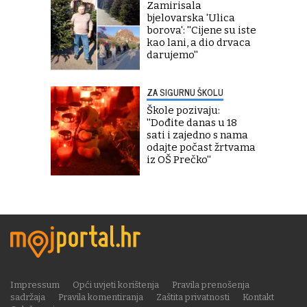
Zamirisala
bjelovarska 'Ulica
borova': ''Cijene su iste
kao lani, a dio drvaca
darujemo''
ZA SIGURNU ŠKOLU
Škole pozivaju:
''Dođite danas u 18
sati i zajedno s nama
odajte počast žrtvama
iz OŠ Prečko''
Impressum
Opći uvjeti korištenja
Pravila prenošenja
sadržaja
Pravila komentiranja
Zaštita privatnosti
Kontakt