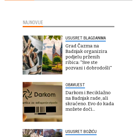
NAJNOVIJE
USUSRET BLAGDANIMA
Grad Čazma na
Badnjak organizira
podjelu prženih
ribica: ''Sve ste
pozvani i dobrodošli''
OBAVIJEST
Darkom i Reciklažno
na Badnjak rade, ali
skraćeno. Evo do kada
možete doći...
USUSRET BOŽIĆU