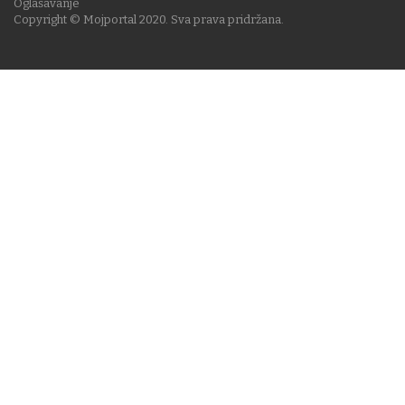
Oglašavanje
Copyright © Mojportal 2020. Sva prava pridržana.