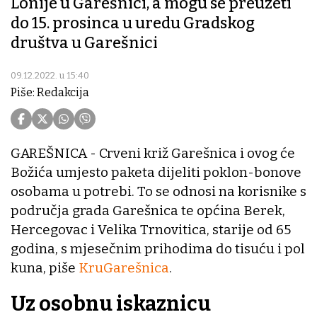
Lonije u Garešnici, a mogu se preuzeti
do 15. prosinca u uredu Gradskog
društva u Garešnici
09.12.2022. u 15:40
Piše: Redakcija
GAREŠNICA - Crveni križ Garešnica i ovog će
Božića umjesto paketa dijeliti poklon-bonove
osobama u potrebi. To se odnosi na korisnike s
područja grada Garešnica te općina Berek,
Hercegovac i Velika Trnovitica, starije od 65
godina, s mjesečnim prihodima do tisuću i pol
kuna, piše
KruGarešnica
.
Uz osobnu iskaznicu