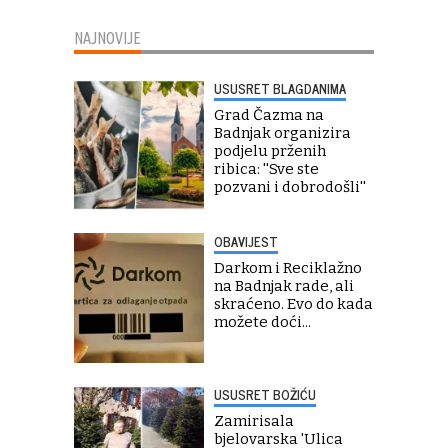
NAJNOVIJE
USUSRET BLAGDANIMA
Grad Čazma na
Badnjak organizira
podjelu prženih
ribica: ''Sve ste
pozvani i dobrodošli''
OBAVIJEST
Darkom i Reciklažno
na Badnjak rade, ali
skraćeno. Evo do kada
možete doći...
USUSRET BOŽIĆU
Zamirisala
bjelovarska 'Ulica