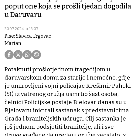
poput one koja se prošli tjedan dogodila
u Daruvaru
30.07.2024. u 13:07
Piše: Slavica Trgovac
Martan
Potaknuti prošlotjednom tragedijom u
daruvarskom domu za starije i nemoćne, gdje
je umirovljeni vojni policajac Krešimir Pahoki
(51) iz vatrenog oružja usmrtio šest osoba,
čelnici Policijske postaje Bjelovar danas su u
Bjelovaru inicirali sastanak s predstavnicima
Grada i braniteljskih udruga. Cilj sastanka je
još jednom podsjetiti branitelje, ali i sve
druge građane da predaju oružje zaostalo iz