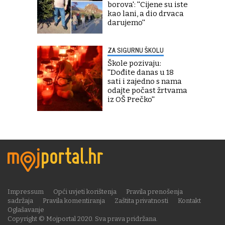
borova': ''Cijene su iste
kao lani, a dio drvaca
darujemo''
ZA SIGURNU ŠKOLU
Škole pozivaju:
''Dođite danas u 18
sati i zajedno s nama
odajte počast žrtvama
iz OŠ Prečko''
Impressum
Opći uvjeti korištenja
Pravila prenošenja
sadržaja
Pravila komentiranja
Zaštita privatnosti
Kontakt
Oglašavanje
Copyright © Mojportal 2020. Sva prava pridržana.