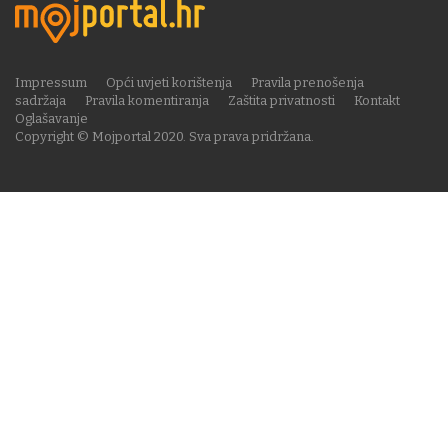
Impressum
Opći uvjeti korištenja
Pravila prenošenja
sadržaja
Pravila komentiranja
Zaštita privatnosti
Kontakt
Oglašavanje
Copyright © Mojportal 2020. Sva prava pridržana.