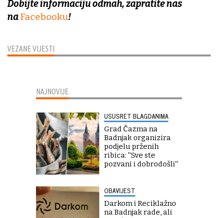
Dobijte informaciju odmah, zapratite nas
na
Facebooku
!
VEZANE VIJESTI
NAJNOVIJE
USUSRET BLAGDANIMA
Grad Čazma na
Badnjak organizira
podjelu prženih
ribica: ''Sve ste
pozvani i dobrodošli''
OBAVIJEST
Darkom i Reciklažno
na Badnjak rade, ali