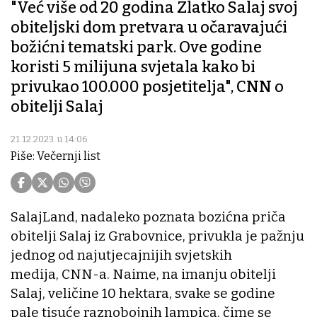
"Već više od 20 godina Zlatko Salaj svoj
obiteljski dom pretvara u očaravajući
božićni tematski park. Ove godine
koristi 5 milijuna svjetala kako bi
privukao 100.000 posjetitelja", CNN o
obitelji Salaj
21.12.2023. u 14:06
Piše: Večernji list
SalajLand, nadaleko poznata bozićna priča
obitelji Salaj iz Grabovnice, privukla je pažnju
jednog od najutjecajnijih svjetskih
medija, CNN-a. Naime, na imanju obitelji
Salaj, veličine 10 hektara, svake se godine
pale tisuće raznobojnih lampica, čime se