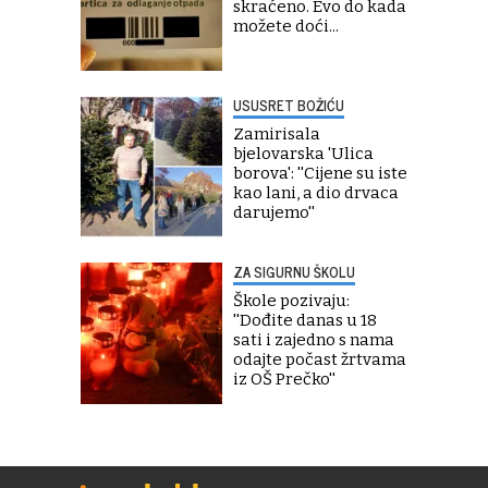
skraćeno. Evo do kada
možete doći...
USUSRET BOŽIĆU
Zamirisala
bjelovarska 'Ulica
borova': ''Cijene su iste
kao lani, a dio drvaca
darujemo''
ZA SIGURNU ŠKOLU
Škole pozivaju:
''Dođite danas u 18
sati i zajedno s nama
odajte počast žrtvama
iz OŠ Prečko''