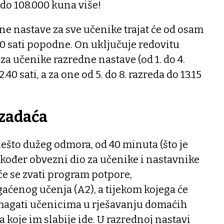
do 108.000 kuna više!
e nastave za sve učenike trajat će od osam
5.30 sati popodne. On uključuje redovitu
 za učenike razredne nastave (od 1. do 4.
.40 sati, a za one od 5. do 8. razreda do 13.15
 zadaća
ešto dužeg odmora, od 40 minuta (što je
također obvezni dio za učenike i nastavnike
ji će se zvati program potpore,
ćenog učenja (A2), a tijekom kojega će
pomagati učenicima u rješavanju domaćih
va koje im slabije ide. U razrednoj nastavi