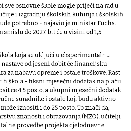
bi sve osnovne škole mogle prijeći na rad u
učuje i izgradnju školskih kuhinja i školskih
ude potrebno - najavio je ministar Fuchs.
mislu do 2027. bit će u visini od 1,5
škola koja se uključi u eksperimentalnu
nastave od jeseni dobit će financijsku
ura za nabavu opreme i ostale troškove. Rast
 tih škola - fiksni mjesečni dodatak na plaću
osit će 4,5 posto, a ukupni mjesečni dodatak
tručne suradnike i ostale koji budu aktivno
može iznositi i do 25 posto. To znači da,
rstvu znanosti i obrazovanja (MZO), učitelji
talne provedbe projekta cjelodnevne