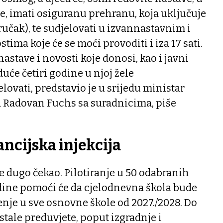
će, imati osiguranu prehranu, koja uključuje
ručak), te sudjelovati u izvannastavnim i
ima koje će se moći provoditi i iza 17 sati.
stave i novosti koje donosi, kao i javni
uće četiri godine u njoj žele
ovati, predstavio je u srijedu ministar
a Radovan Fuchs sa suradnicima, piše
ancijska injekcija
se dugo čekao. Pilotiranje u 50 odabranih
odine pomoći će da cjelodnevna škola bude
nje u sve osnovne škole od 2027./2028. Do
stale preduvjete, poput izgradnje i