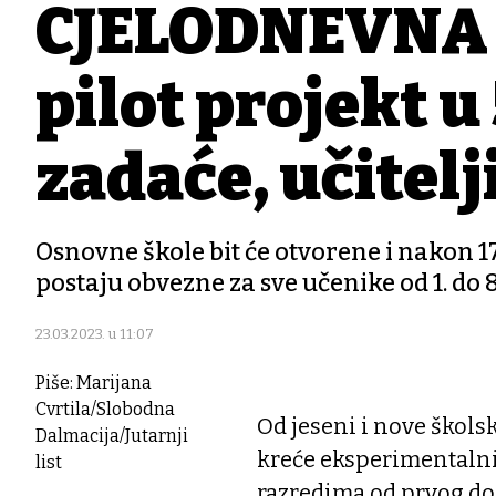
CJELODNEVNA 
pilot projekt u
zadaće, učitel
Osnovne škole bit će otvorene i nakon 17
postaju obvezne za sve učenike od 1. do 
23.03.2023. u 11:07
Piše: Marijana
Cvrtila/Slobodna
Od jeseni i nove škols
Dalmacija/Jutarnji
kreće eksperimentalni
list
razredima od prvog do 