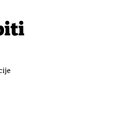
biti
cije