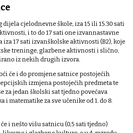
ice
ijela cjelodnevne škole, iza 15 ili 15.30 sati
ktivnosti, i to do 17 sati one izvannastavne
a iza 17 sati izvanškolske aktivnosti (B2), koje
ske treninge, glazbene aktivnosti i slično,
irano iz nekih drugih izvora.
oći će i do promjene satnice postojećih
cepcijskih izmjena postojećih predmeta te
e za jedan školski sat tjedno povećava
a i matematike za sve učenike od 1. do 8.
 će i nešto višu satnicu (0,5 sati tjedno)