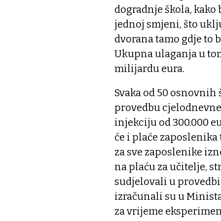
dogradnje škola, kako 
jednoj smjeni, što uklj
dvorana tamo gdje to b
Ukupna ulaganja u tom s
milijardu eura.
Svaka od 50 osnovnih 
provedbu cjelodnevne 
injekciju od 300.000 e
će i plaće zaposlenika
za sve zaposlenike izn
na plaću za učitelje, s
sudjelovali u provedbi 
izračunali su u Minista
za vrijeme eksperimen