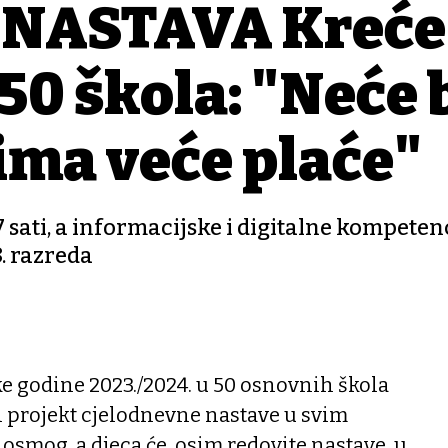
NASTAVA Kreće
 50 škola: "Neće 
jima veće plaće"
 sati, a informacijske i digitalne kompeten
8. razreda
ke godine 2023./2024. u 50 osnovnih škola
 projekt cjelodnevne nastave u svim
osmog, a djeca će, osim redovite nastave, u