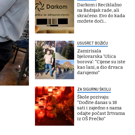
Darkom i Reciklažno
na Badnjak rade, ali
skraćeno. Evo do kada
možete doći...
USUSRET BOŽIĆU
Zamirisala
bjelovarska 'Ulica
borova': ''Cijene su iste
kao lani, a dio drvaca
darujemo''
ZA SIGURNU ŠKOLU
Škole pozivaju:
''Dođite danas u 18
sati i zajedno s nama
odajte počast žrtvama
iz OŠ Prečko''