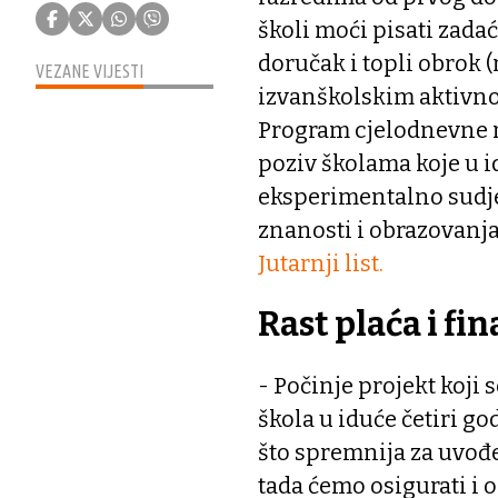
školi moći pisati zada
doručak i topli obrok (
VEZANE VIJESTI
izvanškolskim aktivnost
Program cjelodnevne na
poziv školama koje u id
eksperimentalno sudjel
znanosti i obrazovanj
Jutarnji list.
Rast plaća i fin
- Počinje projekt koji 
škola u iduće četiri g
što spremnija za uvođe
tada ćemo osigurati i o