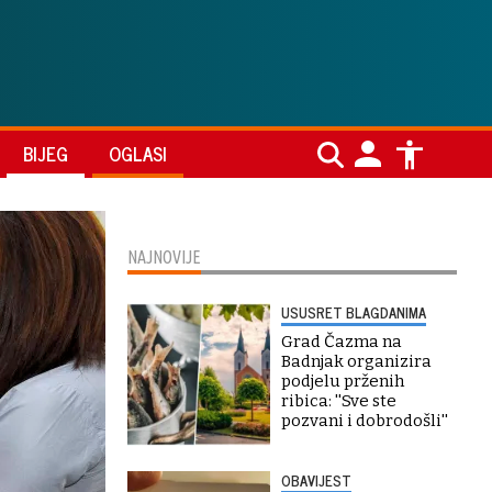
BIJEG
OGLASI
NAJNOVIJE
USUSRET BLAGDANIMA
Grad Čazma na
Badnjak organizira
podjelu prženih
ribica: ''Sve ste
pozvani i dobrodošli''
OBAVIJEST