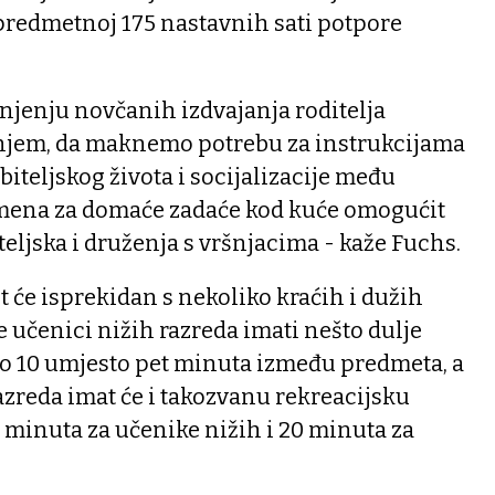
 predmetnoj 175 nastavnih sati potpore
anjenju novčanih izdvajanja roditelja
njem, da maknemo potrebu za instrukcijama
biteljskog života i socijalizacije među
mena za domaće zadaće kod kuće omogućit
teljska i druženja s vršnjacima - kaže Fuchs.
t će isprekidan s nekoliko kraćih i dužih
e učenici nižih razreda imati nešto dulje
to 10 umjesto pet minuta između predmeta, a
 razreda imat će i takozvanu rekreacijsku
5 minuta za učenike nižih i 20 minuta za