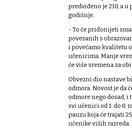
predviđeno je 210, a u
godišnje.
- To će pridonijeti sm
povezanih s obrazova
i povećamo kvalitetu o
učenicima. Manje vre
će više vremena za obi
Obvezni dio nastave bi
odmora. Novost je da ć
odmore nego dosad, i 
svi učenici od 1. do 8.
pauzu koja će trajati 2
učenike viših razreda.