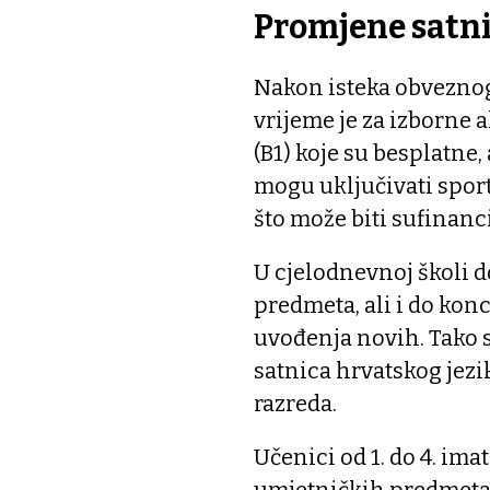
Promjene satn
Nakon isteka obveznog d
vrijeme je za izborne a
(B1) koje su besplatne, 
mogu uključivati sport
što može biti sufinanc
U cjelodnevnoj školi d
predmeta, ali i do kon
uvođenja novih. Tako s
satnica hrvatskog jezik
razreda.
Učenici od 1. do 4. imat