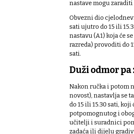
nastave mogu zaraditi 
Obvezni dio cjelodnevn
sati ujutro do 15 ili 1
nastavu (A1) koja će se
razreda) provoditi do 12
sati.
Duži odmor pa
Nakon ručka i potom n
novost), nastavlja se 
do 15 ili 15.30 sati, ko
potpomognutog i oboga
učitelji i suradnici 
zadaća ili dijelu gradi