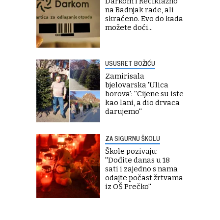
Darkom i Reciklažno
na Badnjak rade, ali
skraćeno. Evo do kada
možete doći...
USUSRET BOŽIĆU
Zamirisala
bjelovarska 'Ulica
borova': ''Cijene su iste
kao lani, a dio drvaca
darujemo''
ZA SIGURNU ŠKOLU
Škole pozivaju:
''Dođite danas u 18
sati i zajedno s nama
odajte počast žrtvama
iz OŠ Prečko''