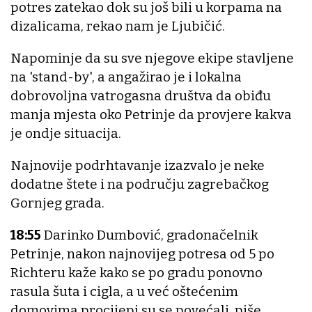
potres zatekao dok su još bili u korpama na
dizalicama, rekao nam je Ljubičić.
Napominje da su sve njegove ekipe stavljene
na 'stand-by', a angažirao je i lokalna
dobrovoljna vatrogasna društva da obiđu
manja mjesta oko Petrinje da provjere kakva
je ondje situacija.
Najnovije podrhtavanje izazvalo je neke
dodatne štete i na području zagrebačkog
Gornjeg grada.
18:55
Darinko Dumbović, gradonačelnik
Petrinje, nakon najnovijeg potresa od 5 po
Richteru kaže kako se po gradu ponovno
rasula šuta i cigla, a u već oštećenim
domovima procijepi su se povećali, piše