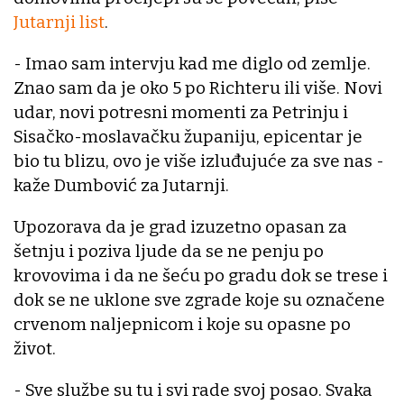
Jutarnji list
.
- Imao sam intervju kad me diglo od zemlje.
Znao sam da je oko 5 po Richteru ili više. Novi
udar, novi potresni momenti za Petrinju i
Sisačko-moslavačku županiju, epicentar je
bio tu blizu, ovo je više izluđujuće za sve nas -
kaže Dumbović za Jutarnji.
Upozorava da je grad izuzetno opasan za
šetnju i poziva ljude da se ne penju po
krovovima i da ne šeću po gradu dok se trese i
dok se ne uklone sve zgrade koje su označene
crvenom naljepnicom i koje su opasne po
život.
- Sve službe su tu i svi rade svoj posao. Svaka