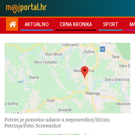
AKTUALNO
CRNA KRONIKA
SPORT
M
Potres je ponovno udario u neposrednoj blizini
Petrinje/Foto: Screenshot