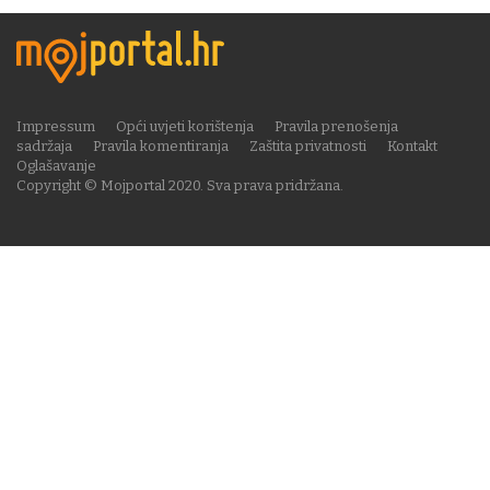
Impressum
Opći uvjeti korištenja
Pravila prenošenja
sadržaja
Pravila komentiranja
Zaštita privatnosti
Kontakt
Oglašavanje
Copyright © Mojportal 2020. Sva prava pridržana.