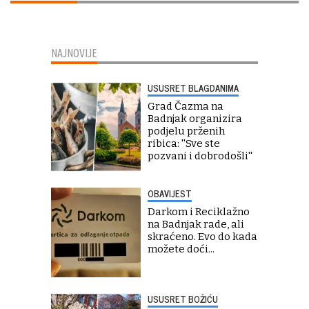
NAJNOVIJE
USUSRET BLAGDANIMA
Grad Čazma na
Badnjak organizira
podjelu prženih
ribica: ''Sve ste
pozvani i dobrodošli''
OBAVIJEST
Darkom i Reciklažno
na Badnjak rade, ali
skraćeno. Evo do kada
možete doći...
USUSRET BOŽIĆU