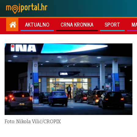
AKTUALNO
CRNA KRONIKA
SPORT
M
Foto: Nikola Vilić/CROPIX