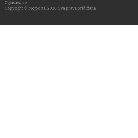
Oglašavanje
Copyright © Mojportal 2020. Sva prava pridržana.