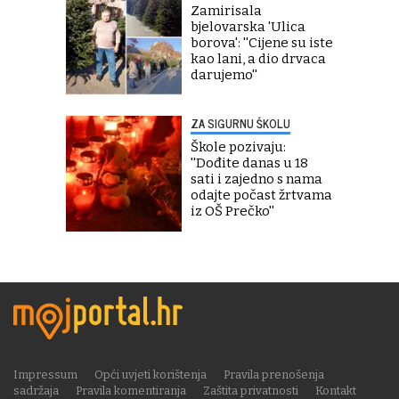
Zamirisala
bjelovarska 'Ulica
borova': ''Cijene su iste
kao lani, a dio drvaca
darujemo''
ZA SIGURNU ŠKOLU
Škole pozivaju:
''Dođite danas u 18
sati i zajedno s nama
odajte počast žrtvama
iz OŠ Prečko''
Impressum
Opći uvjeti korištenja
Pravila prenošenja
sadržaja
Pravila komentiranja
Zaštita privatnosti
Kontakt