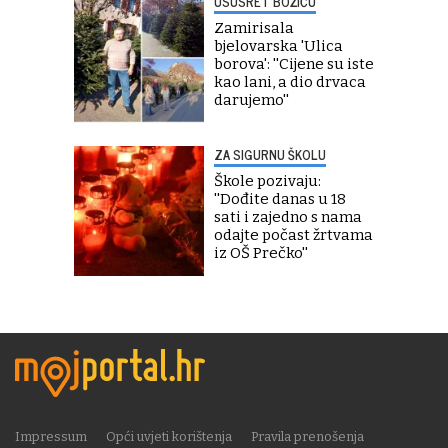
USUSRET BOŽIĆU
Zamirisala
bjelovarska 'Ulica
borova': ''Cijene su iste
kao lani, a dio drvaca
darujemo''
ZA SIGURNU ŠKOLU
Škole pozivaju:
''Dođite danas u 18
sati i zajedno s nama
odajte počast žrtvama
iz OŠ Prečko''
Impressum
Opći uvjeti korištenja
Pravila prenošenja