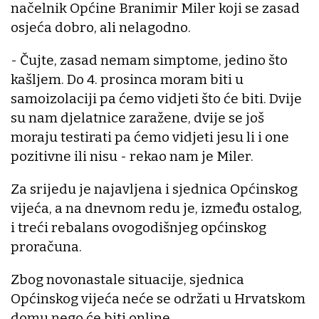
načelnik Općine Branimir Miler koji se zasad
osjeća dobro, ali nelagodno.
- Čujte, zasad nemam simptome, jedino što
kašljem. Do 4. prosinca moram biti u
samoizolaciji pa ćemo vidjeti što će biti. Dvije
su nam djelatnice zaražene, dvije se još
moraju testirati pa ćemo vidjeti jesu li i one
pozitivne ili nisu - rekao nam je Miler.
Za srijedu je najavljena i sjednica Općinskog
vijeća, a na dnevnom redu je, između ostalog,
i treći rebalans ovogodišnjeg općinskog
proračuna.
Zbog novonastale situacije, sjednica
Općinskog vijeća neće se održati u Hrvatskom
domu nego će biti online.