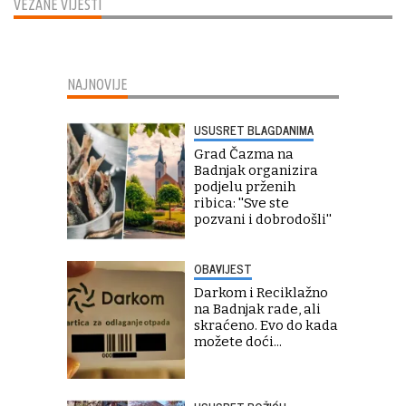
VEZANE VIJESTI
NAJNOVIJE
USUSRET BLAGDANIMA
Grad Čazma na
Badnjak organizira
podjelu prženih
ribica: ''Sve ste
pozvani i dobrodošli''
OBAVIJEST
Darkom i Reciklažno
na Badnjak rade, ali
skraćeno. Evo do kada
možete doći...