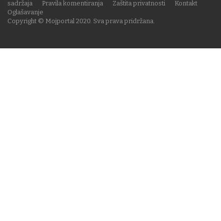
sadržaja
Pravila komentiranja
Zaštita privatnosti
Kontakt
Oglašavanje
Copyright © Mojportal 2020. Sva prava pridržana.