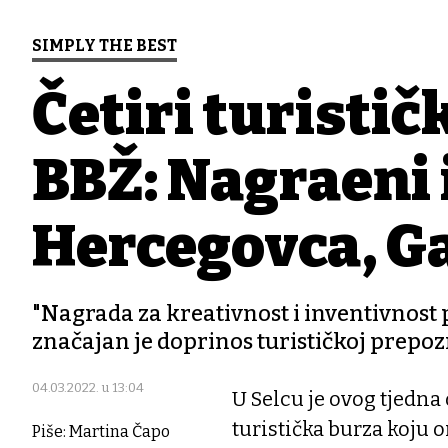
SIMPLY THE BEST
Četiri turistič
BBŽ: Nagrađeni 
Hercegovca, Ga
"Nagrada za kreativnost i inventivnos
značajan je doprinos turističkoj prepoz
04.03.2022. u 13:04
U Selcu je ovog tjedn
turistička burza koju 
Piše: Martina Čapo