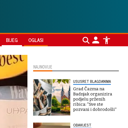
BIJEG
OGLASI
NAJNOVIJE
USUSRET BLAGDANIMA
Grad Čazma na
Badnjak organizira
podjelu prženih
ribica: ''Sve ste
pozvani i dobrodošli''
OBAVIJEST