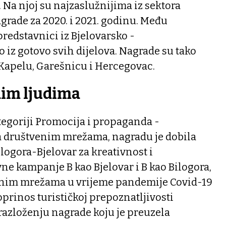
. Na njoj su najzaslužnijima iz sektora
grade za 2020. i 2021. godinu. Među
predstavnici iz Bjelovarsko -
o iz gotovo svih dijelova. Nagrade su tako
 Kapelu, Garešnicu i Hercegovac.
dim ljudima
ategoriji Promocija i propaganda -
a društvenim mrežama, nagradu je dobila
ilogora-Bjelovar za kreativnost i
e kampanje B kao Bjelovar i B kao Bilogora,
enim mrežama u vrijeme pandemije Covid-19
oprinos turističkoj prepoznatljivosti
brazloženju nagrade koju je preuzela