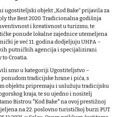
ni ugostiteljski objekt „Kod Bake“ prijavila za
ly the Best 2020. Tradicionalna godišnja
nventivnost i kreativnost u turizmu, te
stičke ponude lokalne zajednice utemeljena
dnički je već 11. godina dodjeljuju UHPA –
h putničkih agencija i specijalizirani
 to Croatia.
vili smo u kategoriji Ugostiteljstvo –
s ponudom tradicijske hrane i pića, s
m objektu pripremaju i uslužuju tradicijsku
gorskog kraja, te su ujedno i nositelj
tamo Bistrou "Kod Bake" na ovoj prestižnoj
jeljena na 22. poslovno turističkoj burzi PUT