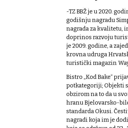
-TZ BBŽ je u 2020. godi
godišnju nagradu Simp
nagrada za kvalitetu, i
doprinos razvoju turi
je 2009. godine, a zaje
krovna udruga Hrvatski
turistički magazin Way
Bistro „Kod Bake“ prija
potkategoriji; Objekti 
obzirom na to da u svo
hranu Bjelovarsko-bilo
standarda Okusi. Česti
nagradi koja im je dodi