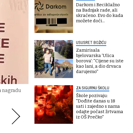
Darkom i Reciklažno
na Badnjak rade, ali
skraćeno. Evo do kada
možete doći...
USUSRET BOŽIĆU
Zamirisala
bjelovarska 'Ulica
borova': ''Cijene su iste
kao lani, a dio drvaca
darujemo''
ZA SIGURNU ŠKOLU
la nagradu
Škole pozivaju:
''Dođite danas u 18
sati i zajedno s nama
odajte počast žrtvama
iz OŠ Prečko''