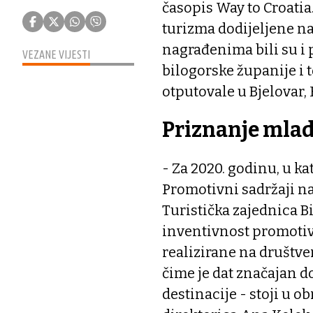
časopis Way to Croatia
turizma dodijeljene na
nagrađenima bili su i 
VEZANE VIJESTI
bilogorske županije i t
otputovale u Bjelovar,
Priznanje mla
- Za 2020. godinu, u k
Promotivni sadržaji n
Turistička zajednica B
inventivnost promotivn
realizirane na društv
čime je dat značajan d
destinacije - stoji u o