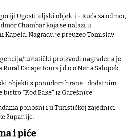
goriji Ugostiteljski objekti - Kuća za odmor,
odmor Chambar koja se nalazi u
ni Kapela. Nagradu je preuzeo Tomislav
agencija/turistički proizvodi nagrađena je
 Rural Escape tours j.d.o.o Nena Salopek.
jski objekti s ponudom hrane i dodatnim
 bistro "Kod Bake" iz Garešnice.
dama ponosni i u Turističkoj zajednici
ke županije.
na i piće