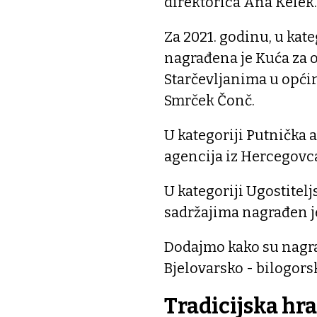
direktorica Ana Kelek.
Za 2021. godinu, u kate
nagrađena je Kuća za 
Starčevljanima u opći
Smrček Čonč.
U kategoriji Putnička 
agencija iz Hercegovca
U kategoriji Ugostitel
sadržajima nagrađen je
Dodajmo kako su nagra
Bjelovarsko - bilogors
Tradicijska hra