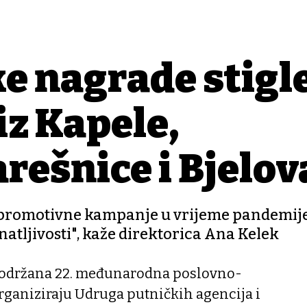
ke nagrade stigl
iz Kapele,
rešnice i Bjelov
t promotivne kampanje u vrijeme pandemij
natljivosti", kaže direktorica Ana Kelek
a održana 22. međunarodna poslovno-
organiziraju Udruga putničkih agencija i