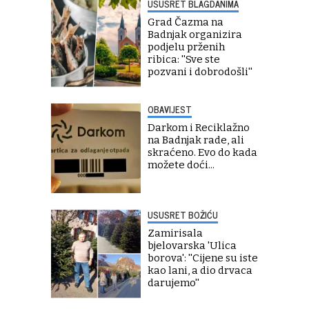
USUSRET BLAGDANIMA
Grad Čazma na
Badnjak organizira
podjelu prženih
ribica: ''Sve ste
pozvani i dobrodošli''
OBAVIJEST
Darkom i Reciklažno
na Badnjak rade, ali
skraćeno. Evo do kada
možete doći...
USUSRET BOŽIĆU
Zamirisala
bjelovarska 'Ulica
borova': ''Cijene su iste
kao lani, a dio drvaca
darujemo''