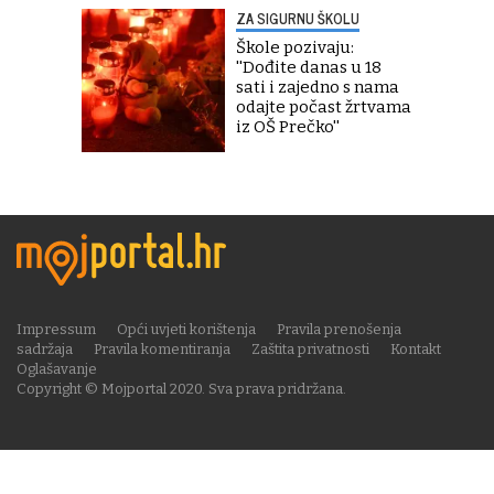
ZA SIGURNU ŠKOLU
Škole pozivaju:
''Dođite danas u 18
sati i zajedno s nama
odajte počast žrtvama
iz OŠ Prečko''
Impressum
Opći uvjeti korištenja
Pravila prenošenja
sadržaja
Pravila komentiranja
Zaštita privatnosti
Kontakt
Oglašavanje
Copyright © Mojportal 2020. Sva prava pridržana.