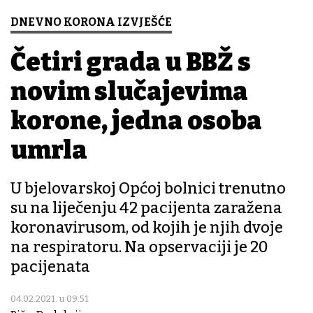
DNEVNO KORONA IZVJEŠĆE
Četiri grada u BBŽ s
novim slučajevima
korone, jedna osoba
umrla
U bjelovarskoj Općoj bolnici trenutno
su na liječenju 42 pacijenta zaražena
koronavirusom, od kojih je njih dvoje
na respiratoru. Na opservaciji je 20
pacijenata
04.02.2021. u 09:51