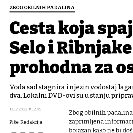
ZBOG OBILNIH PADALINA
Cesta koja spa
Selo i Ribnjake
prohodna za o
Voda sad stagnira i njezin vodostaj lagan
dva. Lokalni DVD-ovi su u stanju pripra
11.12.2022. u 12:05
Zbog obilnih padalina k
zaprimljena informacij
Piše: Redakcija
bojazan kako ne bi doš