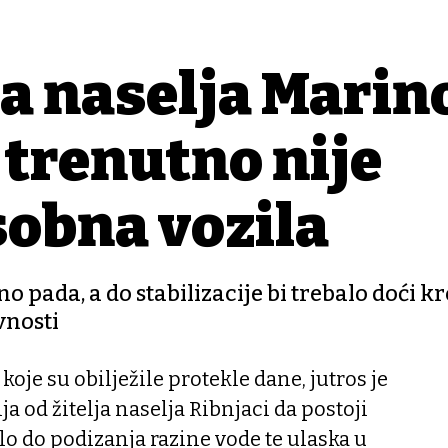
ja naselja Marin
 trenutno nije
sobna vozila
o pada, a do stabilizacije bi trebalo doći k
vnosti
oje su obilježile protekle dane, jutros je
a od žitelja naselja Ribnjaci da postoji
lo do podizanja razine vode te ulaska u