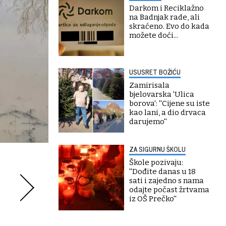
Darkom i Reciklažno
na Badnjak rade, ali
skraćeno. Evo do kada
možete doći...
USUSRET BOŽIĆU
Zamirisala
bjelovarska 'Ulica
borova': ''Cijene su iste
kao lani, a dio drvaca
darujemo''
ZA SIGURNU ŠKOLU
Škole pozivaju:
''Dođite danas u 18
sati i zajedno s nama
odajte počast žrtvama
iz OŠ Prečko''