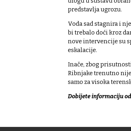
ulogu u sustavu obrane
predstavlja ugrozu.
Voda sad stagnira i nje
bi trebalo doći kroz d
nove intervencije su s
eskalacije.
Inače, zbog prisutnosti
Ribnjake trenutno nij
samo za visoka terensk
Dobijete informaciju o