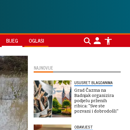
BIJEG
OGLASI
NAJNOVIJE
USUSRET BLAGDANIMA
Grad Čazma na
Badnjak organizira
podjelu prženih
ribica: ''Sve ste
pozvani i dobrodošli''
OBAVIJEST