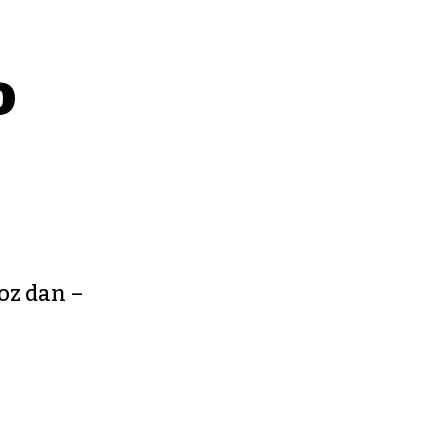
o
roz dan –