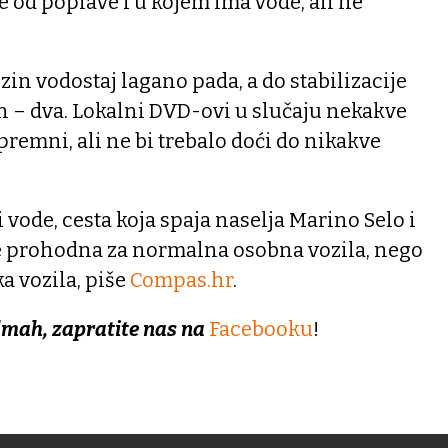
 od poplave i u kojem ima vode, ali ne
zin vodostaj lagano pada, a do stabilizacije
an – dva. Lokalni DVD-ovi u slučaju nekakve
premni, ali ne bi trebalo doći do nikakve
 vode, cesta koja spaja naselja Marino Selo i
e prohodna za normalna osobna vozila, nego
a vozila, piše
Compas.hr
.
dmah, zapratite nas na
Facebooku
!