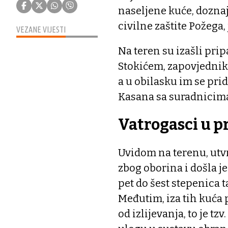
naseljene kuće, dozna
civilne zaštite Požega,
VEZANE VIJESTI
Na teren su izašli pri
Stokićem, zapovjednik
a u obilasku im se pri
Kasana sa suradnicim
Vatrogasci u p
Uvidom na terenu, utvr
zbog oborina i došla je
pet do šest stepenica t
Međutim, iza tih kuća p
od izlijevanja, to je t