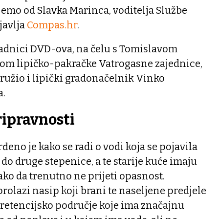
jemo od Slavka Marinca, voditelja Službe
 javlja
Compas.hr
.
padnici DVD-ova, na čelu s Tomislavom
om lipičko-pakračke Vatrogasne zajednice,
družio i lipički gradonačelnik Vinko
a.
ripravnosti
đeno je kako se radi o vodi koja se pojavila
 do druge stepenice, a te starije kuće imaju
ako da trenutno ne prijeti opasnost.
rolazi nasip koji brani te naseljene predjele
zv. retencijsko područje koje ima značajnu