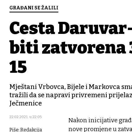
GRAĐANI SE ŽALILI
Cesta Daruvar
biti zatvorena
15
Mještani Vrbovca, Bijele i Markovca smat
tražili da se napravi privremeni prijelaz
Ječmenice
22.02.2021. u 22:05
Nakon inicijative građ
nove promjene u zatva
Piše: Redakcija