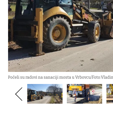
Počeli su radovi na sanaciji mosta u Vrbovcu/Foto:Vladi