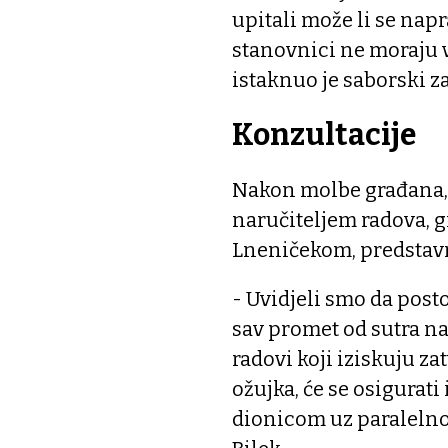
upitali može li se napr
stanovnici ne moraju v
istaknuo je saborski z
Konzultacije
Nakon molbe građana, 
naručiteljem radova,
Lneničekom, predstavn
- Uvidjeli smo da posto
sav promet od sutra na
radovi koji iziskuju za
ožujka, će se osigurat
dionicom uz paralelno