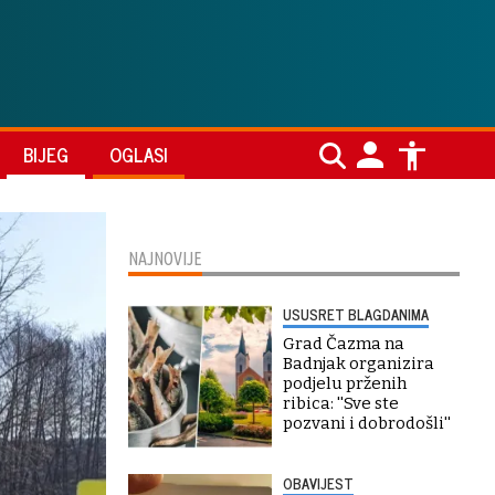
BIJEG
OGLASI
NAJNOVIJE
USUSRET BLAGDANIMA
Grad Čazma na
Badnjak organizira
podjelu prženih
ribica: ''Sve ste
pozvani i dobrodošli''
OBAVIJEST