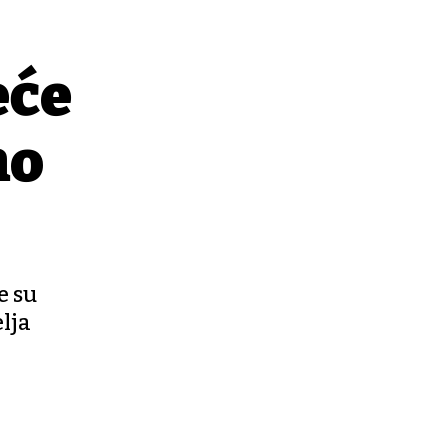
eće
mo
e su
elja