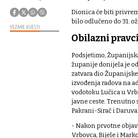
Dionica će biti privre
bilo odlučeno do 31. ož
VEZANE VIJESTI
Obilazni pravc
Podsjetimo, Županijsk
županije donijela je 
zatvara dio Županijske
izvođenja radova na ad
vodotoku Lučica u Vrbo
javne ceste. Trenutno
Pakrani-Sirač i Daruva
- Nakon prvotne objave
Vrbovca, Bijele i Marko