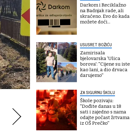
Darkom i Reciklažno
na Badnjak rade, ali
skraćeno. Evo do kada
možete doći...
USUSRET BOŽIĆU
Zamirisala
bjelovarska 'Ulica
borova': ''Cijene su iste
kao lani, a dio drvaca
darujemo''
ZA SIGURNU ŠKOLU
Škole pozivaju:
''Dođite danas u 18
sati i zajedno s nama
odajte počast žrtvama
iz OŠ Prečko''