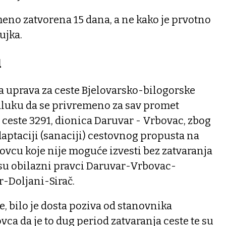
meno zatvorena 15 dana, a ne kako je prvotno
ujka.
i
a uprava za ceste Bjelovarsko-bilogorske
odluku da se privremeno za sav promet
 ceste 3291, dionica Daruvar - Vrbovac, zbog
aptaciji (sanaciji) cestovnog propusta na
vcu koje nije moguće izvesti bez zatvaranja
 su obilazni pravci Daruvar-Vrbovac-
r-Doljani-Sirač.
, bilo je dosta poziva od stanovnika
vca da je to dug period zatvaranja ceste te su