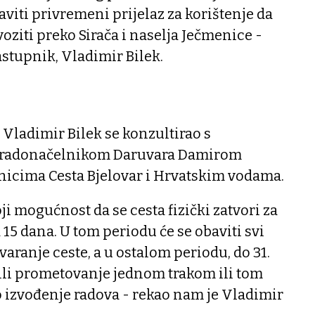
aviti privremeni prijelaz za korištenje da
oziti preko Sirača i naselja Ječmenice -
astupnik, Vladimir Bilek.
Vladimir Bilek se konzultirao s
 gradonačelnikom Daruvara Damirom
icima Cesta Bjelovar i Hrvatskim vodama.
ji mogućnost da se cesta fizički zatvori za
 15 dana. U tom periodu će se obaviti svi
tvaranje ceste, a u ostalom periodu, do 31.
i ili prometovanje jednom trakom ili tom
 izvođenje radova - rekao nam je Vladimir