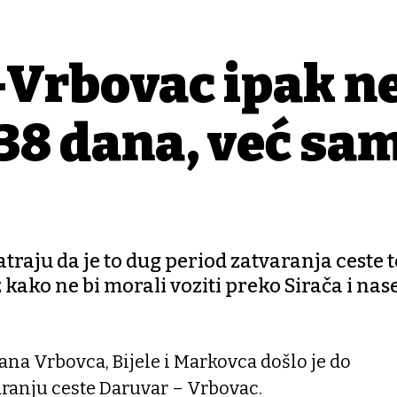
-Vrbovac ipak n
 38 dana, već sa
raju da je to dug period zatvaranja ceste t
 kako ne bi morali voziti preko Sirača i nas
ana Vrbovca, Bijele i Markovca došlo je do
ranju ceste Daruvar – Vrbovac.