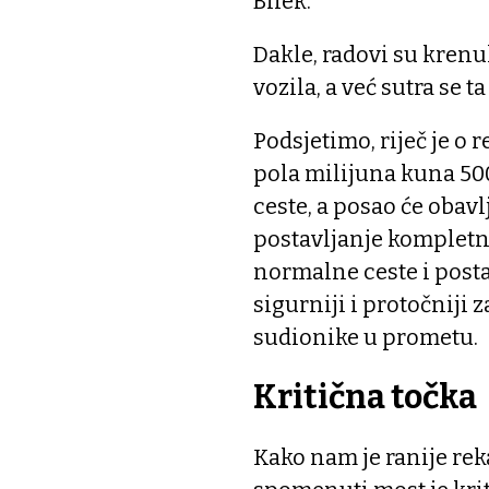
Bilek.
Dakle, radovi su krenu
vozila, a već sutra se 
Podsjetimo, riječ je o
pola milijuna kuna 500
ceste, a posao će obavl
postavljanje kompletno
normalne ceste i posta
sigurniji i protočniji 
sudionike u prometu.
Kritična točka
Kako nam je ranije rek