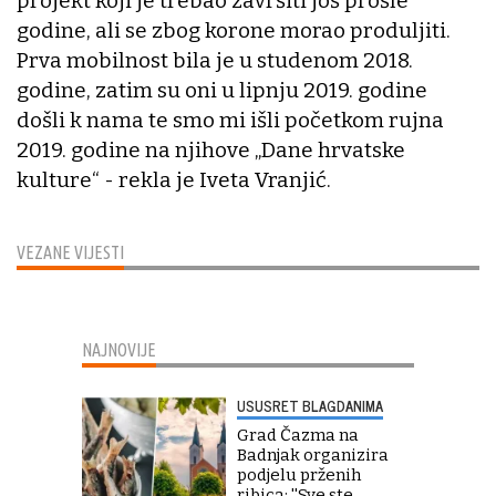
projekt koji je trebao završiti još prošle
godine, ali se zbog korone morao produljiti.
Prva mobilnost bila je u studenom 2018.
godine, zatim su oni u lipnju 2019. godine
došli k nama te smo mi išli početkom rujna
2019. godine na njihove „Dane hrvatske
kulture“ - rekla je Iveta Vranjić.
VEZANE VIJESTI
NAJNOVIJE
USUSRET BLAGDANIMA
Grad Čazma na
Badnjak organizira
podjelu prženih
ribica: ''Sve ste