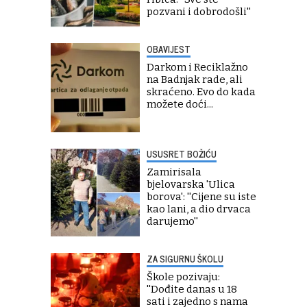
pozvani i dobrodošli''
OBAVIJEST
Darkom i Reciklažno
na Badnjak rade, ali
skraćeno. Evo do kada
možete doći...
USUSRET BOŽIĆU
Zamirisala
bjelovarska 'Ulica
borova': ''Cijene su iste
kao lani, a dio drvaca
darujemo''
ZA SIGURNU ŠKOLU
Škole pozivaju:
''Dođite danas u 18
sati i zajedno s nama