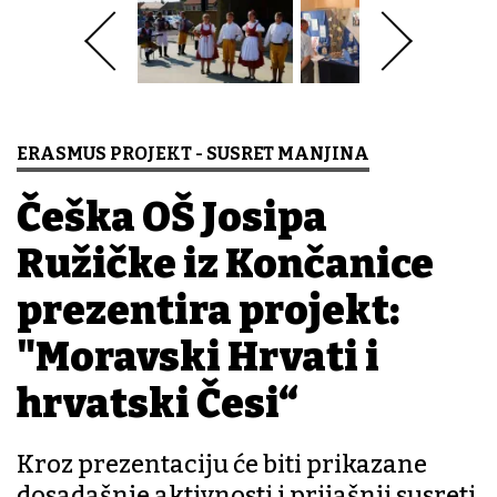
ERASMUS PROJEKT - SUSRET MANJINA
Češka OŠ Josipa
Ružičke iz Končanice
prezentira projekt:
"Moravski Hrvati i
hrvatski Česi“
Kroz prezentaciju će biti prikazane
dosadašnje aktivnosti i prijašnji susreti,