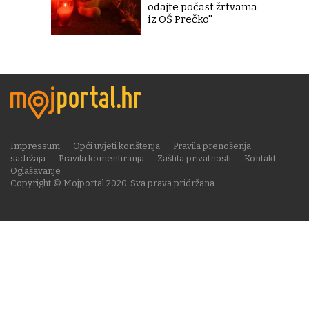
odajte počast žrtvama
iz OŠ Prečko''
Impressum
Opći uvjeti korištenja
Pravila prenošenja
sadržaja
Pravila komentiranja
Zaštita privatnosti
Kontakt
Oglašavanje
Copyright © Mojportal 2020. Sva prava pridržana.