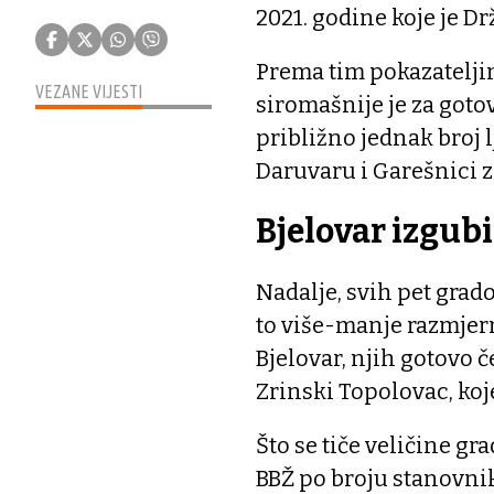
2021. godine koje je Dr
Prema tim pokazatelji
VEZANE VIJESTI
siromašnije je za gotov
približno jednak broj 
Daruvaru i Garešnici 
Bjelovar izgubi
Nadalje, svih pet grado
to više-manje razmjern
Bjelovar, njih gotovo č
Zrinski Topolovac, koj
Što se tiče veličine gra
BBŽ po broju stanovnika