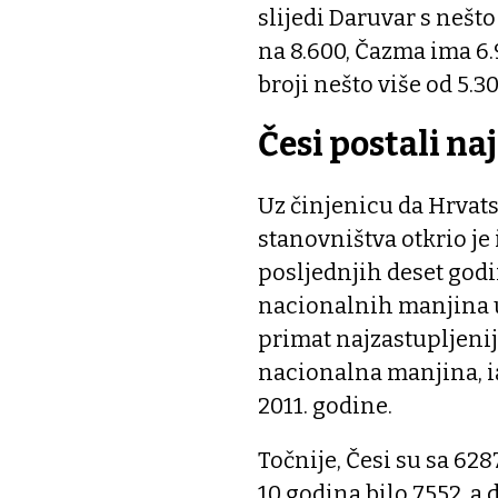
slijedi Daruvar s nešto
na 8.600, Čazma ima 6.
broji nešto više od 5.3
Česi postali na
Uz činjenicu da Hrvatsk
stanovništva otkrio je
posljednjih deset godi
nacionalnih manjina u
primat najzastupljenij
nacionalna manjina, ia
2011. godine.
Točnije, Česi su sa 628
10 godina bilo 7552, a