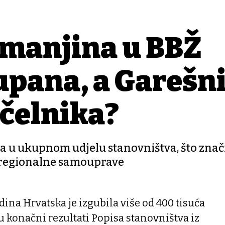
 manjina u BBŽ
upana, a Garešn
čelnika?
la u ukupnom udjelu stanovništva, što znač
i regionalne samouprave
dina Hrvatska je izgubila više od 400 tisuća
u konačni rezultati Popisa stanovništva iz