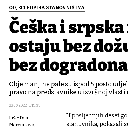
ODJECI POPISA STANOVNIŠTVA
Češka i srpska
ostaju bez dož
bez dogradona
Obje manjine pale su ispod 5 posto udje
pravo na predstavnike u izvršnoj vlast
23.09.2022. u 19:31
U posljednjih deset go
Piše: Deni
stanovnika, pokazali s
Marčinković