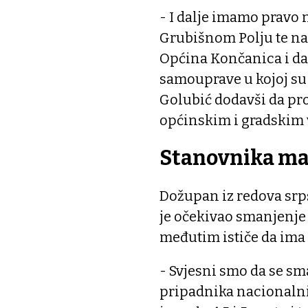
- I dalje imamo pravo
Grubišnom Polju te na
Općina Končanica i dal
samouprave u kojoj su 
Golubić dodavši da pro
općinskim i gradskim 
Stanovnika ma
Dožupan iz redova srp
je očekivao smanjenje
međutim ističe da ima
- Svjesni smo da se sm
pripadnika nacionalnih