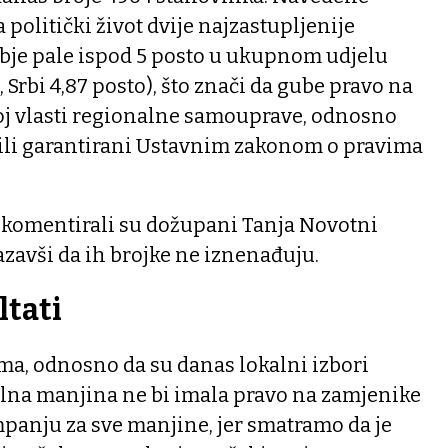
a politički život dvije najzastupljenije
obje pale ispod 5 posto u ukupnom udjelu
, Srbi 4,87 posto), što znači da gube pravo na
oj vlasti regionalne samouprave, odnosno
bili garantirani Ustavnim zakonom o pravima
.
 komentirali su dožupani Tanja Novotni
azavši da ih brojke ne iznenađuju.
ltati
ma, odnosno da su danas lokalni izbori
alna manjina ne bi imala pravo na zamjenike
panju za sve manjine, jer smatramo da je