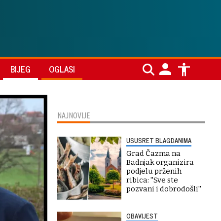
BIJEG
OGLASI
NAJNOVIJE
USUSRET BLAGDANIMA
Grad Čazma na
Badnjak organizira
podjelu prženih
ribica: ''Sve ste
pozvani i dobrodošli''
OBAVIJEST