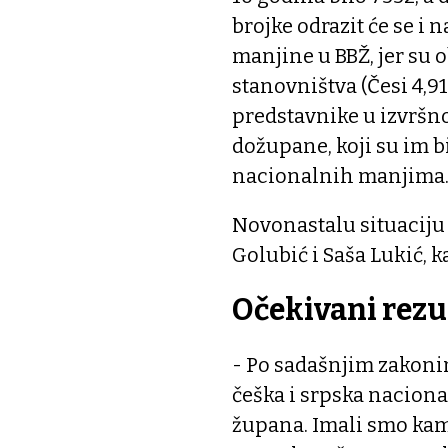
brojke odrazit će se i n
manjine u BBŽ, jer su 
stanovništva (Česi 4,91
predstavnike u izvršn
dožupane, koji su im 
nacionalnih manjima
Novonastalu situaciju
Golubić i Saša Lukić, k
Očekivani rezu
- Po sadašnjim zakoni
češka i srpska nacion
župana. Imali smo kam