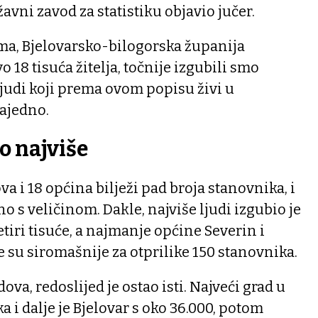
žavni zavod za statistiku objavio jučer.
ma, Bjelovarsko-bilogorska županija
o 18 tisuća žitelja, točnije izgubili smo
ljudi koji prema ovom popisu živi u
zajedno.
o najviše
va i 18 općina bilježi pad broja stanovnika, i
o s veličinom. Dakle, najviše ljudi izgubio je
etiri tisuće, a najmanje općine Severin i
e su siromašnije za otprilike 150 stanovnika.
dova, redoslijed je ostao isti. Najveći grad u
 i dalje je Bjelovar s oko 36.000, potom