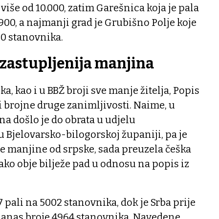
 više od 10.000, zatim Garešnica koja je pala
900, a najmanji grad je Grubišno Polje koje
00 stanovnika.
jzastupljenija manjina
a, kao i u BBŽ broji sve manje žitelja, Popis
 i brojne druge zanimljivosti. Naime, u
na došlo je do obrata u udjelu
 Bjelovarsko-bilogorskoj županiji, pa je
e manjine od srpske, sada preuzela češka
ko obje bilježe pad u odnosu na popis iz
7 pali na 5002 stanovnika, dok je Srba prije
 danas broje 4964 stanovnika. Navedene