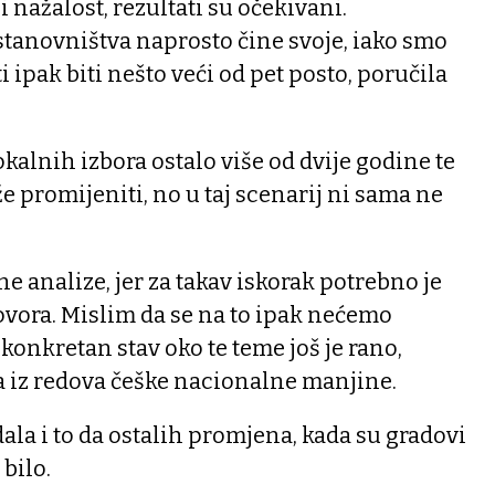
i nažalost, rezultati su očekivani.
 stanovništva naprosto čine svoje, iako smo
i ipak biti nešto veći od pet posto, poručila
lokalnih izbora ostalo više od dvije godine te
e promijeniti, no u taj scenarij ni sama ne
e analize, jer za takav iskorak potrebno je
ora. Mislim da se na to ipak nećemo
i konkretan stav oko te teme još je rano,
a iz redova češke nacionalne manjine.
ala i to da ostalih promjena, kada su gradovi
 bilo.