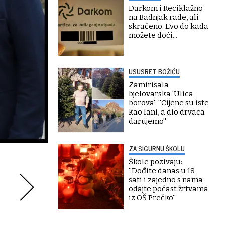
Darkom i Reciklažno
na Badnjak rade, ali
skraćeno. Evo do kada
možete doći...
USUSRET BOŽIĆU
Zamirisala
bjelovarska 'Ulica
borova': ''Cijene su iste
kao lani, a dio drvaca
darujemo''
ZA SIGURNU ŠKOLU
Škole pozivaju:
''Dođite danas u 18
sati i zajedno s nama
odajte počast žrtvama
iz OŠ Prečko''