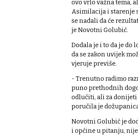
ovo vrlo važna tema, al
Asimilacija i starenje
se nadali da će rezultat
je Novotni Golubić.
Dodala je i to da je do 
da se zakon uvijek mož
vjeruje previše.
- Trenutno radimo razn
puno prethodnih dogov
odlučiti, ali za donijet
poručila je dožupanic
Novotni Golubić je dod
i općine u pitanju, nije