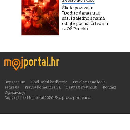
ZA SIGURNU ŠKOLU
Škole pozivaju:
''Dođite danas u 18
sati i zajedno s nama
odajte počast žrtvama
iz OŠ Prečko''
Impressum
Opći uvjeti korištenja
Pravila prenošenja
sadržaja
Pravila komentiranja
Zaštita privatnosti
Kontakt
Oglašavanje
Copyright © Mojportal 2020. Sva prava pridržana.