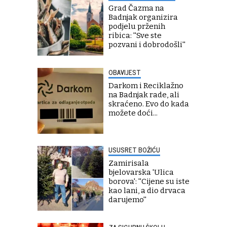
Grad Čazma na
Badnjak organizira
podjelu prženih
ribica: ''Sve ste
pozvani i dobrodošli''
OBAVIJEST
Darkom i Reciklažno
na Badnjak rade, ali
skraćeno. Evo do kada
možete doći...
USUSRET BOŽIĆU
Zamirisala
bjelovarska 'Ulica
borova': ''Cijene su iste
kao lani, a dio drvaca
darujemo''