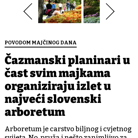
POVODOM MAJČINOG DANA
Čazmanski planinari u
čast svim majkama
organiziraju izlet u
najveći slovenski
arboretum
Arboretum je carstvo biljnog i cvjetnog
svijeta. No, pruža i nešto zanimljivo za