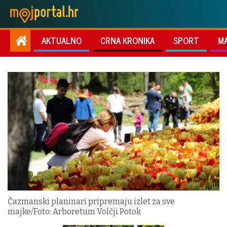
AKTUALNO
CRNA KRONIKA
SPORT
M
Čazmanski planinari pripremaju izlet za sve
majke/Foto: Arboretum Volčji Potok