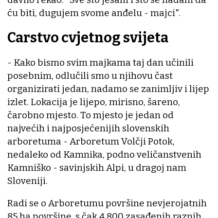
ću biti, dugujem svome anđelu - majci".
Carstvo cvjetnog svijeta
- Kako bismo svim majkama taj dan učinili
posebnim, odlučili smo u njihovu čast
organizirati jedan, nadamo se zanimljiv i lijep
izlet. Lokacija je lijepo, mirisno, šareno,
čarobno mjesto. To mjesto je jedan od
najvećih i najposjećenijih slovenskih
arboretuma - Arboretum Volčji Potok,
nedaleko od Kamnika, podno veličanstvenih
Kamniško - savinjskih Alpi, u dragoj nam
Sloveniji.
Radi se o Arboretumu površine nevjerojatnih
85 ha površine, s čak 4.800 zasađenih raznih