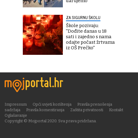
darujemo''
ZA SIGURNU ŠKOLU
Škole pozivaju:
''Dođite danas u 18
sati i zajedno s nama
odajte počast žrtvama
iz OŠ Prečko''
Impressum
Opći uvjeti korištenja
Pravila prenošenja
sadržaja
Pravila komentiranja
Zaštita privatnosti
Kontakt
Oglašavanje
Copyright © Mojportal 2020. Sva prava pridržana.