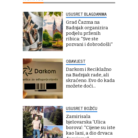
USUSRET BLAGDANIMA
Grad Čazma na
Badnjak organizira
podjelu prženih
ribica: ''Sve ste
pozvani i dobrodošli''
OBAVIJEST
Darkom i Reciklažno
na Badnjak rade, ali
skraćeno. Evo do kada
možete doći...
USUSRET BOŽIĆU
Zamirisala
bjelovarska 'Ulica
borova': ''Cijene su iste
kao lani, a dio drvaca