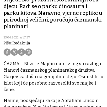
djecu. Radi se o parku dinosaura i
parku kitova. Naravno, vjerne replike u
prirodnoj veličini, poručuju čazmanski
planinari
23.04.2022. u 17:57
Piše: Redakcija
ČAZMA – Bliži se Majčin dan. Iz tog su razloga
članovi čazmanskog planinarakog društva
Garjevica došli na genijalnu ideju. Osmislili su
izlet koji će posebno razveseliti sve majke i
žene.
Naime, podsjećaju kako je Abraham Lincoln
davno rekao: "Sve što jesam i što se nadam da