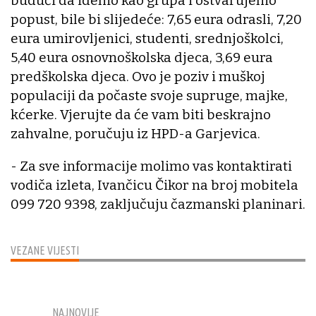
budući da idemo kao grupa i ostvarujemo
popust, bile bi slijedeće: 7,65 eura odrasli, 7,20
eura umirovljenici, studenti, srednjoškolci,
5,40 eura osnovnoškolska djeca, 3,69 eura
predškolska djeca. Ovo je poziv i muškoj
populaciji da počaste svoje supruge, majke,
kćerke. Vjerujte da će vam biti beskrajno
zahvalne, poručuju iz HPD-a Garjevica.
- Za sve informacije molimo vas kontaktirati
vodiča izleta, Ivančicu Čikor na broj mobitela
099 720 9398, zaključuju čazmanski planinari.
VEZANE VIJESTI
NAJNOVIJE