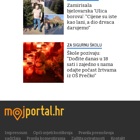
Zamirisala
bjelovarska 'Ulica
borova': ''Cijene su iste
kao lani, a dio drvaca
darujemo''
ZA SIGURNU ŠKOLU
Škole pozivaju:
''Dođite danas u 18
sati i zajedno s nama
odajte počast žrtvama
iz OŠ Prečko''
Impressum
Opći uvjeti korištenja
Pravila prenošenja
sadržaja
Pravila komentiranja
Zaštita privatnosti
Kontakt