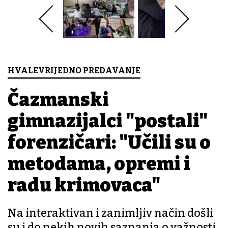
HVALEVRIJEDNO PREDAVANJE
Čazmanski
gimnazijalci "postali"
forenzičari: "Učili su o
metodama, opremi i
radu krimovaca"
Na interaktivan i zanimljiv način došli
su i do nekih novih saznanja o važnosti