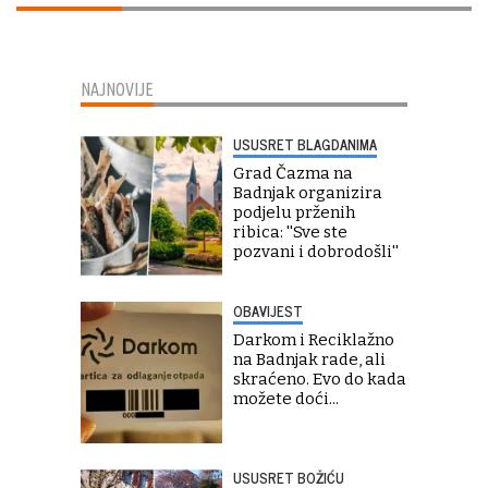
NAJNOVIJE
USUSRET BLAGDANIMA
Grad Čazma na
Badnjak organizira
podjelu prženih
ribica: ''Sve ste
pozvani i dobrodošli''
OBAVIJEST
Darkom i Reciklažno
na Badnjak rade, ali
skraćeno. Evo do kada
možete doći...
USUSRET BOŽIĆU