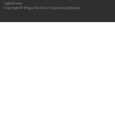
Oglašavanje
Copyright © Mojportal 2020. Sva prava pridržana.