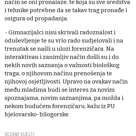
način se oni pronalaze, te koja su sve sredstva
i tehnike potrebne da se takav trag pronađe i
osigura od propadanja.
- Gimnazijalci nisu skrivali radoznalost i
oduševljenje te su vrlo rado sudjelovali i na
trenutak se našli u ulozi forenzičara. Na
interaktivan i zanimljiv način došli su i do
nekih novih saznanja o važnosti biološkog
traga, o njihovom načinu prenošenja te
njihovoj osjetljivosti. Upravo na ovakav način
među mladima budi se interes za novim
spoznajama, novim saznanjima, pa možda i
nekom budućem forenzičaru, kažu iz PU
bjelovarsko-bilogorske.
VEZANE VIJESTI