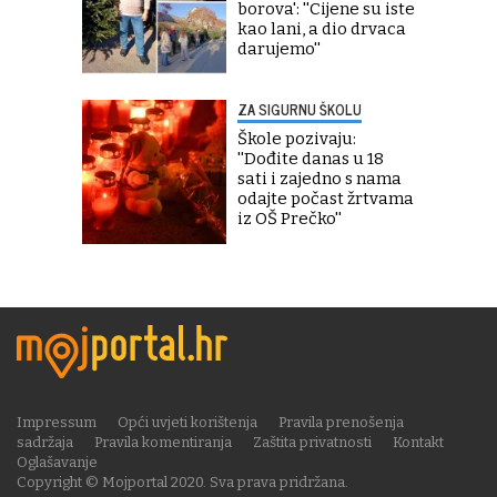
borova': ''Cijene su iste
kao lani, a dio drvaca
darujemo''
ZA SIGURNU ŠKOLU
Škole pozivaju:
''Dođite danas u 18
sati i zajedno s nama
odajte počast žrtvama
iz OŠ Prečko''
Impressum
Opći uvjeti korištenja
Pravila prenošenja
sadržaja
Pravila komentiranja
Zaštita privatnosti
Kontakt
Oglašavanje
Copyright © Mojportal 2020. Sva prava pridržana.