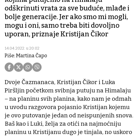
odškrinuti vrata za sve buduće, mlađe i
bolje generacije. Jer ako smo mi mogli,
mogu i oni, samo treba biti dovoljno
uporan, priznaje Kristijan Čikor
14.04.2022. u 20:02
Piše: Martina Čapo
Dvoje Čazmanaca, Kristijan Čikor i Luka
Piršljin početkom svibnja putuju na Himalaju
– na planinu svih planina, kako nam je odmah
u uvodu razgovora pojasnio Kristijan kojemu
je ovo putovanje jedan od neispunjenih snova.
Baš kao i Luki, želja za otići na najmoćniju
planinu u Kristijanu dugo je tinjala, no uskoro