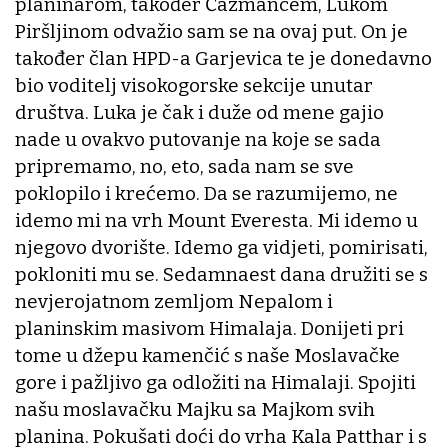
planinarom, također Čazmancem, Lukom
Piršljinom odvažio sam se na ovaj put. On je
također član HPD-a Garjevica te je donedavno
bio voditelj visokogorske sekcije unutar
društva. Luka je čak i duže od mene gajio
nade u ovakvo putovanje na koje se sada
pripremamo, no, eto, sada nam se sve
poklopilo i krećemo. Da se razumijemo, ne
idemo mi na vrh Mount Everesta. Mi idemo u
njegovo dvorište. Idemo ga vidjeti, pomirisati,
pokloniti mu se. Sedamnaest dana družiti se s
nevjerojatnom zemljom Nepalom i
planinskim masivom Himalaja. Donijeti pri
tome u džepu kamenčić s naše Moslavačke
gore i pažljivo ga odložiti na Himalaji. Spojiti
našu moslavačku Majku sa Majkom svih
planina. Pokušati doći do vrha Kala Patthar i s