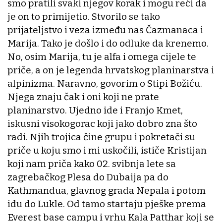
smo pratili svaki njegov korak i mogu reći da
je on to primijetio. Stvorilo se tako
prijateljstvo i veza između nas Čazmanaca i
Marija. Tako je došlo i do odluke da krenemo.
No, osim Marija, tu je alfa i omega cijele te
priče, a on je legenda hrvatskog planinarstva i
alpinizma. Naravno, govorim o Stipi Božiću.
Njega znaju čak i oni koji ne prate
planinarstvo. Ujedno ide i Franjo Kmet,
iskusni visokogorac koji jako dobro zna što
radi. Njih trojica čine grupu i pokretači su
priče u koju smo i mi uskočili, ističe Kristijan
koji nam priča kako 02. svibnja lete sa
zagrebačkog Plesa do Dubaija pa do
Kathmandua, glavnog grada Nepala i potom
idu do Lukle. Od tamo startaju pješke prema
Everest base campu i vrhu Kala Patthar koji se