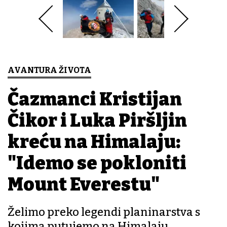
AVANTURA ŽIVOTA
Čazmanci Kristijan
Čikor i Luka Piršljin
kreću na Himalaju:
"Idemo se pokloniti
Mount Everestu"
Želimo preko legendi planinarstva s
kojima putujemo na Himalaju