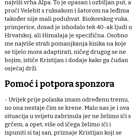
najviši vrha Alpa. To je opasan i ozbiljan put, a
proći Velebit s ruksakom i šatorom na leđima
također nije mali poduhvat. Biokovskog vuka,
primjerice, dosad je ishodalo tek 40-ak ljudi u
Hrvatskoj, ali Himalaja je specifična. Osobno
me najviše strah pomanjkanja kisika na koje
se tijelo mora adaptirati, ničeg drugog se ne
bojim, ističe Kristijan i dodaje kako ga čudan
osjećaj drži.
Pomoć i potpora sponzora
- Uvijek prije polaska imam određenu tremu,
no ona nestaje čim se krene. Malo nas je i ova
situacija u svijetu zabrinula jer ne želimo ići s
grčem, a opet, više od ičega želimo ići i
ispuniti si taj san, priznaje Kristijan koji se