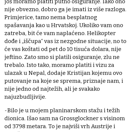
još moramo platiti putno osiguranje. Iako ono
nije obvezno, dobro ga je imati iz više razloga.
Primjerice, tamo nema besplatnog
spašavanja kao u Hrvatskoj. Ukoliko vam ono
zatreba, bit će vam naplaćeno. Helikopter
dođe i „iščupa“ vas iz nezgodne situacije, no to
će vas koštati od pet do 10 tisuća dolara, nije
jeftino. Zato smo si platili osiguranje, zlu ne
trebalo. Isto tako, moramo platiti i vizu za
ulazak u Nepal, dodaje Kristijan kojemu ovo
putovanje na koje se sprema, priznaje nam, i
nije jedno od najtežih, ali je svakako
najuzbudljivije.
-Bilo je u mojem planinarskom stažu i težih
dionica. Išao sam na Grossglockner s visinom
od 3798 metara. To je najviši vrh Austrije i