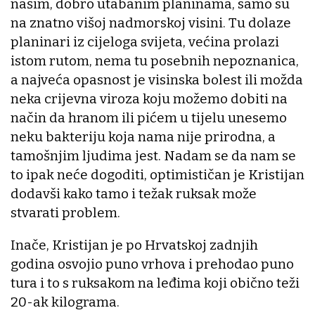
našim, dobro utabanim planinama, samo su
na znatno višoj nadmorskoj visini. Tu dolaze
planinari iz cijeloga svijeta, većina prolazi
istom rutom, nema tu posebnih nepoznanica,
a najveća opasnost je visinska bolest ili možda
neka crijevna viroza koju možemo dobiti na
način da hranom ili pićem u tijelu unesemo
neku bakteriju koja nama nije prirodna, a
tamošnjim ljudima jest. Nadam se da nam se
to ipak neće dogoditi, optimističan je Kristijan
dodavši kako tamo i težak ruksak može
stvarati problem.
Inače, Kristijan je po Hrvatskoj zadnjih
godina osvojio puno vrhova i prehodao puno
tura i to s ruksakom na leđima koji obično teži
20-ak kilograma.