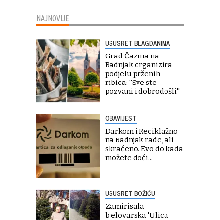
NAJNOVIJE
USUSRET BLAGDANIMA
Grad Čazma na
Badnjak organizira
podjelu prženih
ribica: ''Sve ste
pozvani i dobrodošli''
OBAVIJEST
Darkom i Reciklažno
na Badnjak rade, ali
skraćeno. Evo do kada
možete doći...
USUSRET BOŽIĆU
Zamirisala
bjelovarska 'Ulica