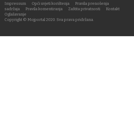
Impressum
Opći uvjeti korištenja
Pravila prenošenja
sadržaja
Pravila komentiranja
Zaštita privatnosti
Kontakt
Oglašavanje
Copyright © Mojportal 2020. Sva prava pridržana.