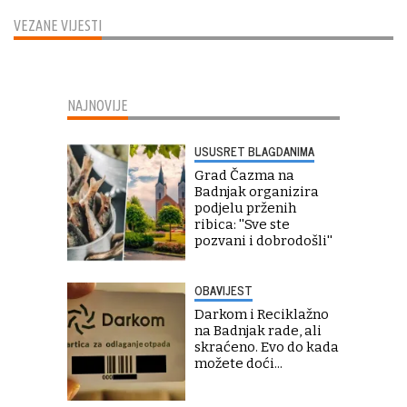
VEZANE VIJESTI
NAJNOVIJE
USUSRET BLAGDANIMA
Grad Čazma na
Badnjak organizira
podjelu prženih
ribica: ''Sve ste
pozvani i dobrodošli''
OBAVIJEST
Darkom i Reciklažno
na Badnjak rade, ali
skraćeno. Evo do kada
možete doći...