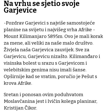
Na vrhu se sjetio svoje
Garjevice
-Pozdrav Garjevici s najviše samostojeće
planine na svijetu i najvišeg vrha Afrike -
Mount Kilimanjaro 5895m. Ovo je mali korak
za mene, ali veliki za naše malo društvo.
Živjela naša Garjevica zauvijek. Sve za
Garjevicu, Garjevicu nizašto. Kilimanđaro i
visinska bolest u srazu s Garjevicom i
velebitskim genima nisu imali šanse.
Opširnije kad se vratim, poručio je Pešut s
krova Afrike.
Sretan i ponosan ovim poduhvatom
Moslavčanina jest i Ivičin kolega planinar,
Kristijan Čikor.