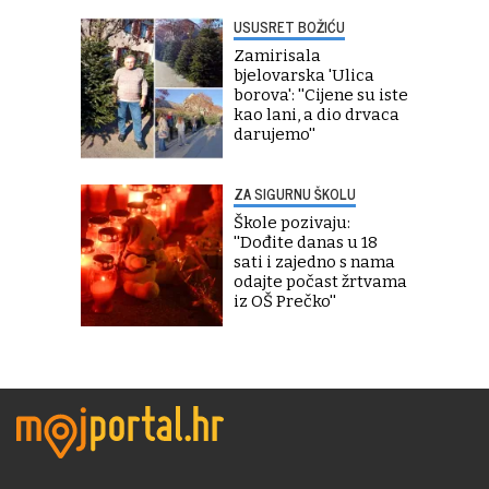
USUSRET BOŽIĆU
Zamirisala
bjelovarska 'Ulica
borova': ''Cijene su iste
kao lani, a dio drvaca
darujemo''
ZA SIGURNU ŠKOLU
Škole pozivaju:
''Dođite danas u 18
sati i zajedno s nama
odajte počast žrtvama
iz OŠ Prečko''