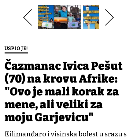
USPIO JE!
Čazmanac Ivica Pešut
(70) na krovu Afrike:
"Ovo je mali korak za
mene, ali veliki za
moju Garjevicu"
Kilimanđaro i visinska bolest u srazu s