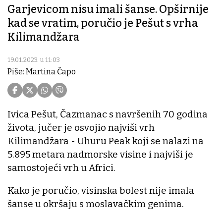
Garjevicom nisu imali šanse. Opširnije
kad se vratim, poručio je Pešut s vrha
Kilimandžara
19.01.2023. u 11:03
Piše: Martina Čapo
Ivica Pešut, Čazmanac s navršenih 70 godina
života, jučer je osvojio najviši vrh
Kilimandžara - Uhuru Peak koji se nalazi na
5.895 metara nadmorske visine i najviši je
samostojeći vrh u Africi.
Kako je poručio, visinska bolest nije imala
šanse u okršaju s moslavačkim genima.