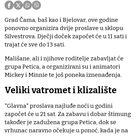
Grad Čama, baš kao i Bjelovar, ove godine
ponovno organizira dvije proslave u sklopu
Silvestrova. Dječji doček započet će u 11 sati i
trajat će sve do 13 sati.
Mališane, ali i njihove roditelje zabavljat će
grupa Petica, a organizirani su i animatori
Mickey i Minnie te još poneka iznenađenja.
Veliki vatromet i klizalište
"Glavna" proslava najluđe noći u godini
započet će u 21 sat. Za zabavu i dobar štimung
također je zadužena grupa Petica, dok se
vrhunac naravno očekuje u ponoć, kada je na