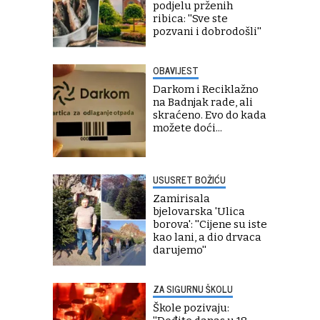
podjelu prženih
ribica: ''Sve ste
pozvani i dobrodošli''
OBAVIJEST
Darkom i Reciklažno
na Badnjak rade, ali
skraćeno. Evo do kada
možete doći...
USUSRET BOŽIĆU
Zamirisala
bjelovarska 'Ulica
borova': ''Cijene su iste
kao lani, a dio drvaca
darujemo''
ZA SIGURNU ŠKOLU
Škole pozivaju: