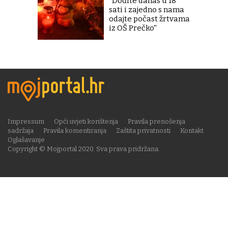
''Dođite danas u 18
sati i zajedno s nama
odajte počast žrtvama
iz OŠ Prečko''
Impressum
Opći uvjeti korištenja
Pravila prenošenja
sadržaja
Pravila komentiranja
Zaštita privatnosti
Kontakt
Oglašavanje
Copyright © Mojportal 2020. Sva prava pridržana.