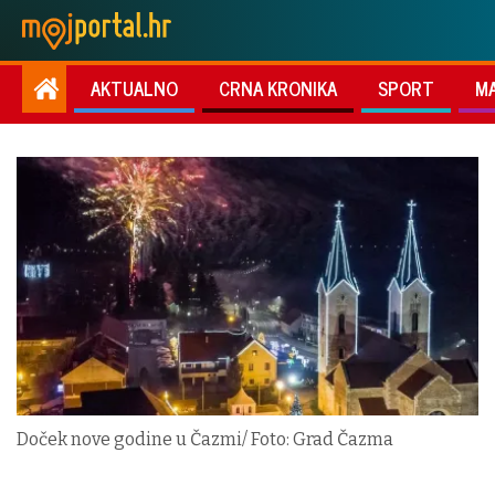
AKTUALNO
CRNA KRONIKA
SPORT
M
Doček nove godine u Čazmi/ Foto: Grad Čazma