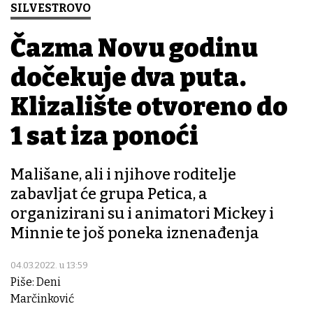
SILVESTROVO
Čazma Novu godinu
dočekuje dva puta.
Klizalište otvoreno do
1 sat iza ponoći
Mališane, ali i njihove roditelje
zabavljat će grupa Petica, a
organizirani su i animatori Mickey i
Minnie te još poneka iznenađenja
04.03.2022. u 13:59
Piše: Deni
Marčinković