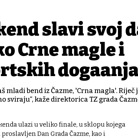
kend slavi svoj d
ko Crne magle i
rtskih događanj
aš mladi bend iz Čazme, 'Crna magla'. Riječ j
ično sviraju“, kaže direktorica TZ grada Čazm
kenda ulazi u veliko finale, u sklopu kojega
ti proslavljen Dan Grada Čazme, kao i