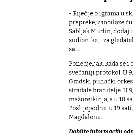
- Riječ je o igrama u sk
prepreke, zaobilaze čun
Sabljak Murlin, dodajuć
sudionike, i za gledate
sati.
Ponedjeljak, kada se i
svečaniji protokol. U 
Gradski puhački orkesta
stradale branitelje. U
mažoretkinja, a u 10 s
Poslijepodne, u 19 sati
Magdalene.
Dobijte informaciju od