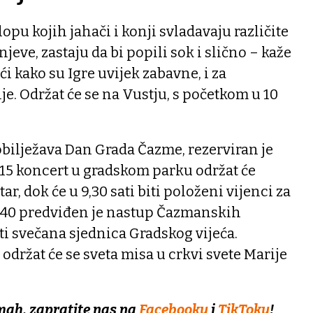
lopu kojih jahači i konji svladavaju različite
jeve, zastaju da bi popili sok i slično – kaže
i kako su Igre uvijek zabavne, i za
lje. Održat će se na Vustju, s početkom u 10
 obilježava Dan Grada Čazme, rezerviran je
9,15 koncert u gradskom parku održat će
r, dok će u 9,30 sati biti položeni vijenci za
 9,40 predviđen je nastup Čazmanskih
ati svečana sjednica Gradskog vijeća.
, održat će se sveta misa u crkvi svete Marije
mah, zapratite nas na
Facebooku
i
TikToku
!