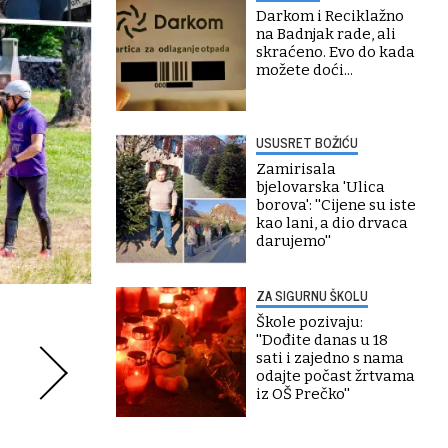
Darkom i Reciklažno
na Badnjak rade, ali
skraćeno. Evo do kada
možete doći...
USUSRET BOŽIĆU
Zamirisala
bjelovarska 'Ulica
borova': ''Cijene su iste
kao lani, a dio drvaca
darujemo''
ZA SIGURNU ŠKOLU
Škole pozivaju:
''Dođite danas u 18
sati i zajedno s nama
odajte počast žrtvama
iz OŠ Prečko''