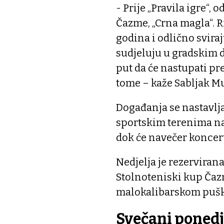
- Prije „Pravila igre“, 
Čazme, „Crna magla“. Ri
godina i odlično sviraj
sudjeluju u gradskim d
put da će nastupati p
tome – kaže Sabljak Mu
Događanja se nastavlja
sportskim terenima na 
dok će navečer koncert
Nedjelja je rezervirana
Stolnoteniski kup Čaz
malokalibarskom pušk
Svečani ponedj