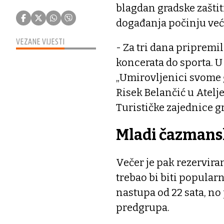
blagdan gradske zašti
događanja počinju već
VEZANE VIJESTI
- Za tri dana pripremil
koncerata do sporta. U 
„Umirovljenici svome 
Risek Belančić u Atelj
Turističke zajednice g
Mladi čazmansk
Večer je pak rezervira
trebao bi biti popularn
nastupa od 22 sata, no 
predgrupa.