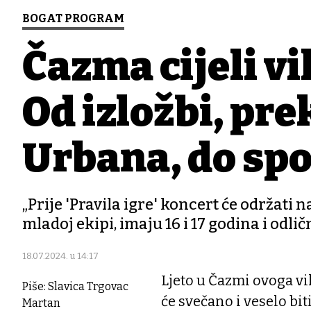
BOGAT PROGRAM
Čazma cijeli vi
Od izložbi, pre
Urbana, do spo
„Prije 'Pravila igre' koncert će održati n
mladoj ekipi, imaju 16 i 17 godina i odl
18.07.2024. u 14:17
Ljeto u Čazmi ovoga vi
Piše: Slavica Trgovac
će svečano i veselo bi
Martan