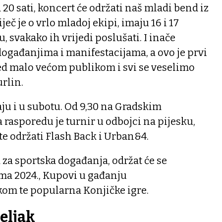
od 20 sati, koncert će održati naš mladi bend iz
ječ je o vrlo mladoj ekipi, imaju 16 i 17
u, svakako ih vrijedi poslušati. I inače
ogađanjima i manifestacijama, a ovo je prvi
red malo većom publikom i svi se veselimo
rlin.
ju i u subotu. Od 9,30 na Gradskim
rasporedu je turnir u odbojci na pijesku,
e održati Flash Back i Urban&4.
 za sportska događanja, održat će se
ma 2024., Kupovi u gađanju
om te popularna Konjičke igre.
eljak