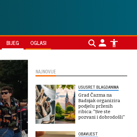
BIJEG
OGLASI
NAJNOVIJE
USUSRET BLAGDANIMA
Grad Čazma na
Badnjak organizira
podjelu prženih
ribica: ''Sve ste
pozvani i dobrodošli''
OBAVIJEST