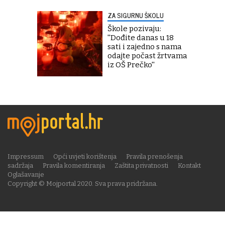
ZA SIGURNU ŠKOLU
Škole pozivaju:
''Dođite danas u 18
sati i zajedno s nama
odajte počast žrtvama
iz OŠ Prečko''
Impressum
Opći uvjeti korištenja
Pravila prenošenja
sadržaja
Pravila komentiranja
Zaštita privatnosti
Kontakt
Oglašavanje
Copyright © Mojportal 2020. Sva prava pridržana.