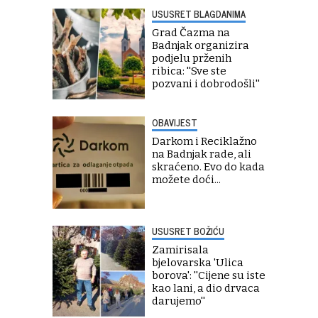
USUSRET BLAGDANIMA
Grad Čazma na
Badnjak organizira
podjelu prženih
ribica: ''Sve ste
pozvani i dobrodošli''
OBAVIJEST
Darkom i Reciklažno
na Badnjak rade, ali
skraćeno. Evo do kada
možete doći...
USUSRET BOŽIĆU
Zamirisala
bjelovarska 'Ulica
borova': ''Cijene su iste
kao lani, a dio drvaca
darujemo''