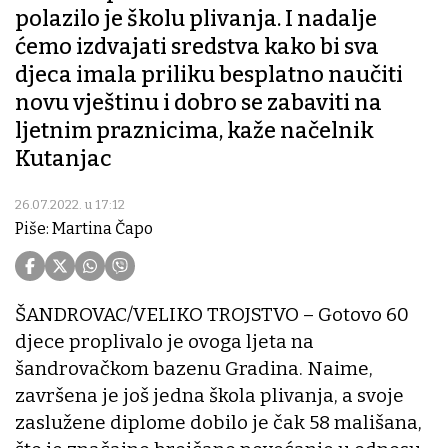
polazilo je školu plivanja. I nadalje
ćemo izdvajati sredstva kako bi sva
djeca imala priliku besplatno naučiti
novu vještinu i dobro se zabaviti na
ljetnim praznicima, kaže načelnik
Kutanjac
26.07.2022. u 17:12
Piše: Martina Čapo
ŠANDROVAC/VELIKO TROJSTVO – Gotovo 60
djece proplivalo je ovoga ljeta na
šandrovačkom bazenu Gradina. Naime,
završena je još jedna škola plivanja, a svoje
zaslužene diplome dobilo je čak 58 mališana,