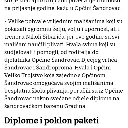
što je značajno brojčano povećanje u odnosu
na prijašnje godine, kažu u Općini Šandrovac.
- Velike pohvale vrijednim mališanima koji su
pokazali ogromnu želju, volju i upornost, ali i
treneru Nikoli Šibariću, jer ove godine su svi
mališani naučili plivati. Hvala svima koji su
sudjelovali i pomogli, od roditelja do
djelatnika Općine Šandrovac, Dječjeg vrtića
Šandrovac i Šandroproma. Hvala i Općini
Veliko Trojstvo koja zajedno s Općinom
Šandrovac omogućava svojim mališanima
besplatnu školu plivanja, poručili su iz Općine
Šandrovac nakon svečane odjele diploma na
šandrovačkom bazenu Gradina.
Diplome i poklon paketi