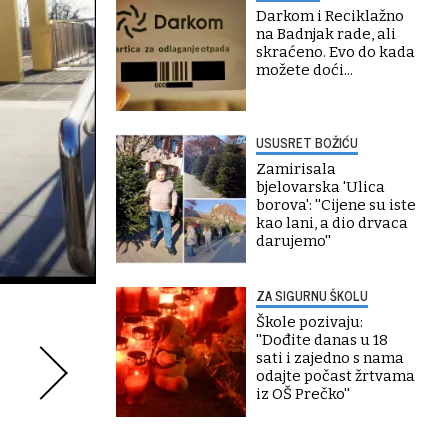
Darkom i Reciklažno
na Badnjak rade, ali
skraćeno. Evo do kada
možete doći...
USUSRET BOŽIĆU
Zamirisala
bjelovarska 'Ulica
borova': ''Cijene su iste
kao lani, a dio drvaca
darujemo''
ZA SIGURNU ŠKOLU
Škole pozivaju:
''Dođite danas u 18
sati i zajedno s nama
odajte počast žrtvama
iz OŠ Prečko''