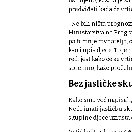
ustrojeno, kazala je Sa
predviđati kada će vrti
-Ne bih ništa prognozi
Ministarstva na Progra
pa biranje ravnatelja, 
kao i upis djece. To je
reći jest kako će se vrt
spremno, kaže pročelnic
Bez jasličke sk
Kako smo već napisali, 
Neće imati jasličku sku
skupine djece uzrasta 