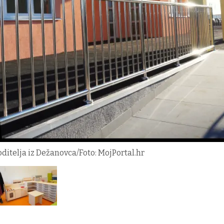
roditelja iz Dežanovca/Foto: MojPortal.hr