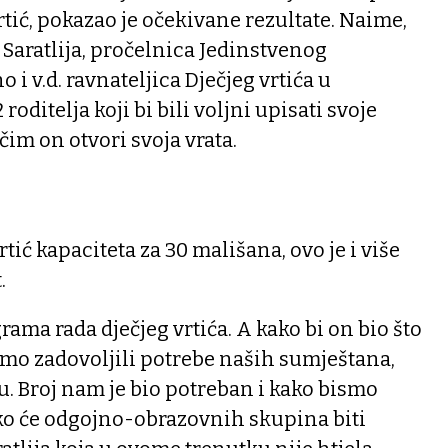
rtić, pokazao je očekivane rezultate. Naime,
Saratlija, pročelnica Jedinstvenog
 i v.d. ravnateljica Dječjeg vrtića u
roditelja koji bi bili voljni upisati svoje
 čim on otvori svoja vrata.
rtić kapaciteta za 30 mališana, ovo je i više
.
grama rada dječjeg vrtića. A kako bi on bio što
bismo zadovoljili potrebe naših sumještana,
. Broj nam je bio potreban i kako bismo
iko će odgojno-obrazovnih skupina biti