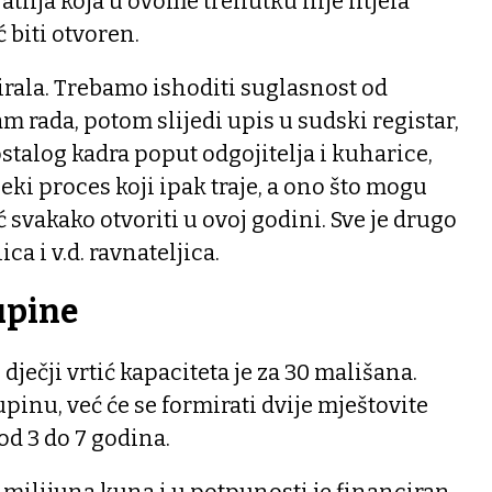
ratlija koja u ovome trenutku nije htjela
ć biti otvoren.
rala. Trebamo ishoditi suglasnost od
m rada, potom slijedi upis u sudski registar,
ostalog kadra poput odgojitelja i kuharice,
 neki proces koji ipak traje, a ono što mogu
ić svakako otvoriti u ovoj godini. Sve je drugo
a i v.d. ravnateljica.
upine
dječji vrtić kapaciteta je za 30 mališana.
pinu, već će se formirati dvije mještovite
od 3 do 7 godina.