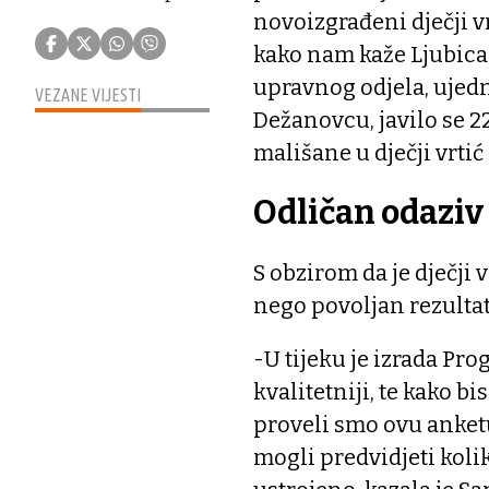
novoizgrađeni dječji v
kako nam kaže Ljubica 
upravnog odjela, ujedno
VEZANE VIJESTI
Dežanovcu, javilo se 22 
mališane u dječji vrtić
Odličan odaziv
S obzirom da je dječji v
nego povoljan rezultat
-U tijeku je izrada Pro
kvalitetniji, te kako 
proveli smo ovu anketu
mogli predvidjeti kol