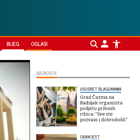
BIJEG
OGLASI
NAJNOVIJE
USUSRET BLAGDANIMA
Grad Čazma na
Badnjak organizira
podjelu prženih
ribica: ''Sve ste
pozvani i dobrodošli''
OBAVIJEST