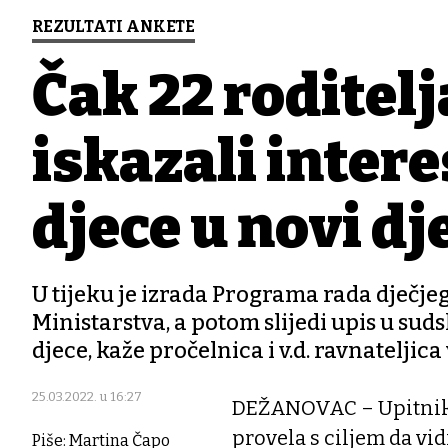
REZULTATI ANKETE
Čak 22 roditel
iskazali intere
djece u novi dje
U tijeku je izrada Programa rada dječjeg
Ministarstva, a potom slijedi upis u sudsk
djece, kaže pročelnica i v.d. ravnateljica
25.03.2022. u 16:27
DEŽANOVAC – Upitnik,
provela s ciljem da vid
Piše: Martina Čapo