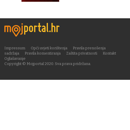
Impressum
Opći uvjeti korištenja
Pravila prenošenja
sadržaja
Pravila komentiranja
Zaštita privatnosti
Kontakt
Oglašavanje
Copyright © Mojportal 2020. Sva prava pridržana.