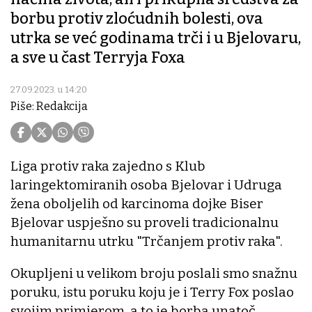
borbu protiv zloćudnih bolesti, ova
utrka se već godinama trči i u Bjelovaru,
a sve u čast Terryja Foxa
27.09.2023. u 14:20
Piše: Redakcija
Liga protiv raka zajedno s Klub
laringektomiranih osoba Bjelovar i Udruga
žena oboljelih od karcinoma dojke Biser
Bjelovar uspješno su proveli tradicionalnu
humanitarnu utrku "Trčanjem protiv raka".
Okupljeni u velikom broju poslali smo snažnu
poruku, istu poruku koju je i Terry Fox poslao
svojim primjerom, a to je borba unatoč