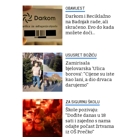
OBAVIJEST
Darkom i Reciklažno
na Badnjak rade, ali
skraćeno. Evo do kada
možete doći...
USUSRET BOŽIĆU
Zamirisala
bjelovarska 'Ulica
borova': ''Cijene su iste
kao lani, a dio drvaca
darujemo''
ZA SIGURNU ŠKOLU
Škole pozivaju:
''Dođite danas u 18
sati i zajedno s nama
odajte počast žrtvama
iz OŠ Prečko''