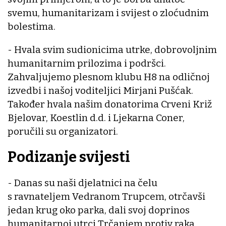
svemu, humanitarizam i svijest o zloćudnim
bolestima.
- Hvala svim sudionicima utrke, dobrovoljnim
humanitarnim prilozima i podršci.
Zahvaljujemo plesnom klubu H8 na odličnoj
izvedbi i našoj voditeljici Mirjani Pušćak.
Također hvala našim donatorima Crveni Križ
Bjelovar, Koestlin d.d. i Ljekarna Coner,
poručili su organizatori.
Podizanje svijesti
- Danas su naši djelatnici na čelu
s ravnateljem Vedranom Trupcem, otrčavši
jedan krug oko parka, dali svoj doprinos
humanitarnoj utrci Trčanjem protiv raka.