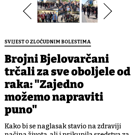
SVIJEST O ZLOĆUDNIM BOLESTIMA
Brojni Bjelovarčani
trčali za sve oboljele od
raka: "Zajedno
možemo napraviti
puno"
Kako bi se naglasak stavio na zdraviji
načina života, ali i prikupila sredstva za