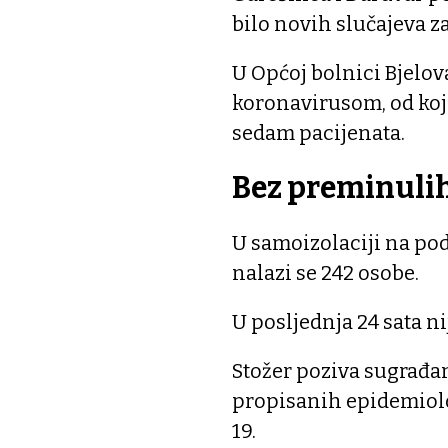
bilo novih slučajeva 
U Općoj bolnici Bjelova
koronavirusom, od kojih
sedam pacijenata.
Bez preminuli
U samoizolaciji na po
nalazi se 242 osobe.
U posljednja 24 sata n
Stožer poziva sugrađa
propisanih epidemiolo
19.