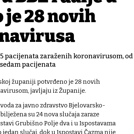
 je 28 novih
onavirusa
 15 pacijenata zaraženih koronavirusom, od 
š sedam pacijenata
skoj županiji potvrđeno je 28 novih
avirusom, javljaju iz Županije.
avoda za javno zdravstvo Bjelovarsko-
bilježena su 24 nova slučaja zaraze
stavi Grubišno Polje dva i u Ispostavama
 jedan slučaj, dok u Ispostavi Čazma nije