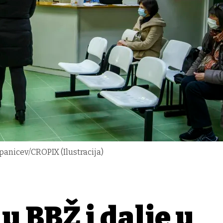
panicev/CROPIX (Ilustracija)
u BBŽ i dalje u