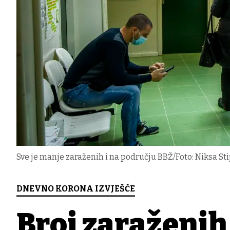
Sve je manje zaraženih i na području BBŽ/Foto: Niksa Sti
DNEVNO KORONA IZVJEŠĆE
Broj zaraženih 