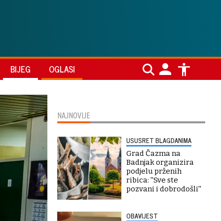
BIJEG
OGLASI
NAJNOVIJE
USUSRET BLAGDANIMA
Grad Čazma na
Badnjak organizira
podjelu prženih
ribica: ''Sve ste
pozvani i dobrodošli''
OBAVIJEST