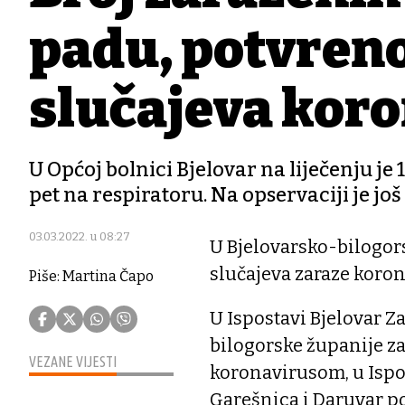
padu, potvrđeno
slučajeva kor
U Općoj bolnici Bjelovar na liječenju je
pet na respiratoru. Na opservaciji je jo
03.03.2022. u 08:27
U Bjelovarsko-bilogor
slučajeva zaraze koron
Piše: Martina Čapo
U Ispostavi Bjelovar Z
bilogorske županije za
VEZANE VIJESTI
koronavirusom, u Ispo
Garešnica i Daruvar po