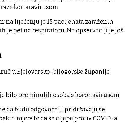
zaraze koronavirusom.
r na liječenju je 15 pacijenata zaraženih
 je pet na respiratoru. Na opservaciji je još
h
dručju Bjelovarsko-bilogorske županije
ije bilo preminulih osoba s koronavirusom.
ne da budu odgovorni i pridržavaju se
ških mjera te da se cijepe protiv COVID-a