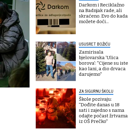
Darkom i Reciklažno
na Badnjak rade, ali
skraćeno. Evo do kada
možete doći...
USUSRET BOŽIĆU
Zamirisala
bjelovarska 'Ulica
borova': ''Cijene su iste
kao lani, a dio drvaca
darujemo''
ZA SIGURNU ŠKOLU
Škole pozivaju:
''Dođite danas u 18
sati i zajedno s nama
odajte počast žrtvama
iz OŠ Prečko''