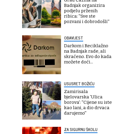
Grad Čazma na
Badnjak organizira
podjelu prženih
ribica: ''Sve ste
pozvani i dobrodošli''
OBAVIJEST
Darkom i Reciklažno
na Badnjak rade, ali
skraćeno. Evo do kada
možete doći...
USUSRET BOŽIĆU
Zamirisala
bjelovarska 'Ulica
borova': ''Cijene su iste
kao lani, a dio drvaca
darujemo''
ZA SIGURNU ŠKOLU