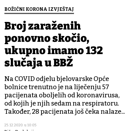
BOŽIĆNI KORONA IZVJEŠTAJ
Broj zaraženih
ponovno skočio,
ukupno imamo 132
slučaja u BBŽ
Na COVID odjelu bjelovarske Opće
bolnice trenutno je na liječenju 57
pacijenata oboljelih od koronavirusa,
od kojih je njih sedam na respiratoru.
Također, 28 pacijenata još čeka nalaze...
25.12.2020. u 10:05