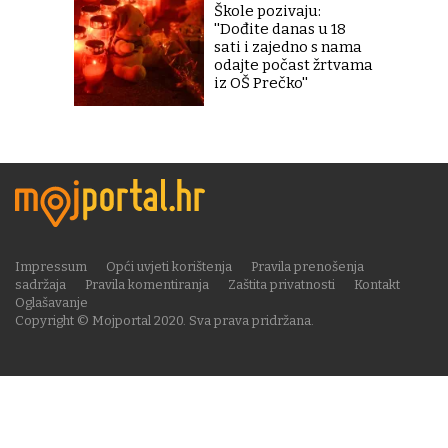
Škole pozivaju:
''Dođite danas u 18
sati i zajedno s nama
odajte počast žrtvama
iz OŠ Prečko''
Impressum
Opći uvjeti korištenja
Pravila prenošenja
sadržaja
Pravila komentiranja
Zaštita privatnosti
Kontakt
Oglašavanje
Copyright © Mojportal 2020. Sva prava pridržana.