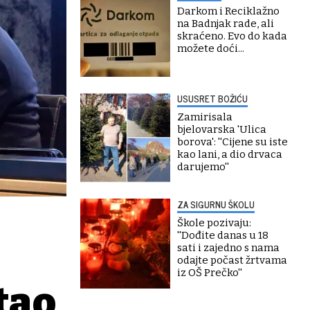
Darkom i Reciklažno
na Badnjak rade, ali
skraćeno. Evo do kada
možete doći...
USUSRET BOŽIĆU
Zamirisala
bjelovarska 'Ulica
borova': ''Cijene su iste
kao lani, a dio drvaca
darujemo''
ZA SIGURNU ŠKOLU
Škole pozivaju:
''Dođite danas u 18
sati i zajedno s nama
odajte počast žrtvama
iz OŠ Prečko''
tao