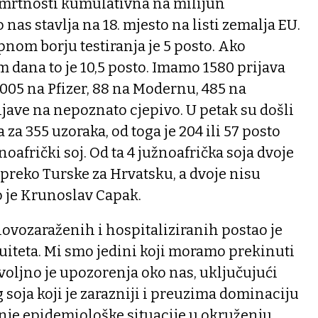
mrtnosti kumulativna na milijun
 nas stavlja na 18. mjesto na listi zemalja EU.
nom borju testiranja je 5 posto. Ako
dana to je 10,5 posto. Imamo 1580 prijava
1005 na Pfizer, 88 na Modernu, 485 na
ijave na nepoznato cjepivo. U petak su došli
 za 355 uzoraka, od toga je 204 ili 57 posto
žnoafrički soj. Od ta 4 južnoafrička soja dvoje
 preko Turske za Hrvatsku, a dvoje nisu
o je Krunoslav Capak.
 novozaraženih i hospitaliziranih postao je
uiteta. Mi smo jedini koji moramo prekinuti
voljno je upozorenja oko nas, uključujući
soja koji je zarazniji i preuzima dominaciju
anje epidemiološke situacije u okruženju