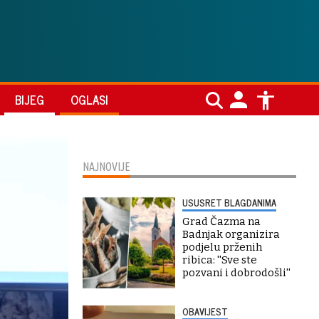
BIJEG
OGLASI
NAJNOVIJE
USUSRET BLAGDANIMA
Grad Čazma na
Badnjak organizira
podjelu prženih
ribica: ''Sve ste
pozvani i dobrodošli''
OBAVIJEST