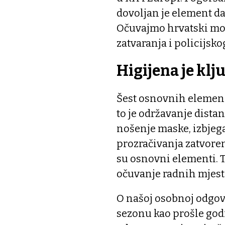
dovoljan je element d
Očuvajmo hrvatski mod
zatvaranja i policijskog
Higijena je klj
Šest osnovnih elemena
to je održavanje dista
nošenje maske, izbjeg
prozračivanja zatvoren
su osnovni elementi. T
očuvanje radnih mjesta
O našoj osobnoj odgovo
sezonu kao prošle godin