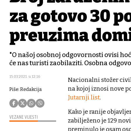
za gotovo 30 po
preuzima domi
"O našoj osobnoj odgovornosti ovisi hoće
će nas turisti zaobilaziti. Osobna odgov
15.03.2021. u 12:16
Nacionalni stožer civi
na kojoj iznosi nove p
Piše: Redakcija
Jutarnji list
.
Kako je ranije objavlje
VEZANE VIJESTI
zabilježeno je 129 novih
preminulo je osam os