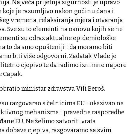
ija. Najveća prijetnja sigurnosti je upravo
 koje je razumljivo nakon godinu dana i
šeg vremena, relaksiranja mjera i otvaranja
va. Sve su to elementi na osnovu kojih se ne
elementi su odraz aktualne epidemiološke
 na to da smo opušteniji i da moramo biti
mo biti više odgovorni. Zadatak Vlade je
alitetno cjepivo te da radimo iznimne napore
e Capak.
bratio ministar zdravstva Vili Beroš.
lesu razgovarao s čelnicima EU i ukazivao na
ektivnog mehanizma i pravedne rasporedbe
ađane EU. Ne želimo zatvoriti vrata
a dobave cjepiva, razgovaramo sa svim