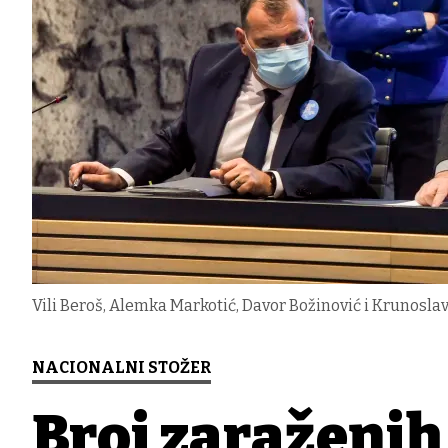
Vili Beroš, Alemka Markotić, Davor Božinović i Krunosl
NACIONALNI STOŽER
Broj zaraženi