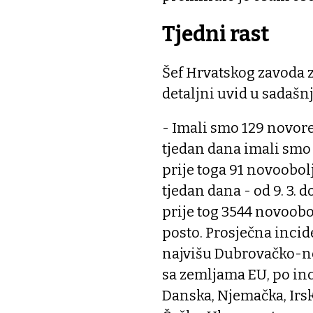
Tjedni rast
Šef Hrvatskog zavoda 
detaljni uvid u sadašn
- Imali smo 129 novoreg
tjedan dana imali smo 
prije toga 91 novoobol
tjedan dana - od 9. 3. d
prije tog 3544 novoobol
posto. Prosječna incide
najvišu Dubrovačko-ne
sa zemljama EU, po inc
Danska, Njemačka, Irska