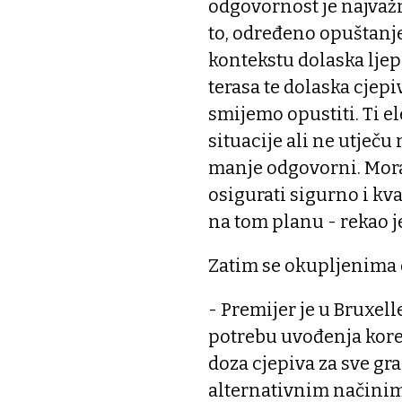
odgovornost je najvažn
to, određeno opuštanje
kontekstu dolaska ljep
terasa te dolaska cjepi
smijemo opustiti. Ti 
situacije ali ne utječu
manje odgovorni. Mora
osigurati sigurno i kv
na tom planu - rekao j
Zatim se okupljenima o
- Premijer je u Bruxel
potrebu uvođenja kor
doza cjepiva za sve gr
alternativnim načinim