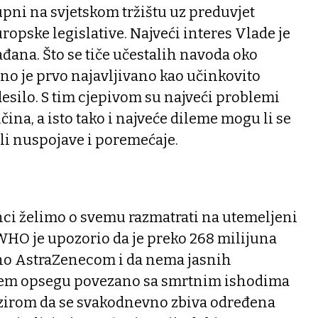
upni na svjetskom tržištu uz preduvjet
ropske legislative. Najveći interes Vlade je
ađana. Što se tiče učestalih navoda oko
no je prvo najavljivano kao učinkovito
desilo. S tim cjepivom su najveći problemi
ina, a isto tako i najveće dileme mogu li se
va li nuspojave i poremećaje.
ci želimo o svemu razmatrati na utemeljeni
WHO je upozorio da je preko 268 milijuna
jeno AstraZenecom i da nema jasnih
ećem opsegu povezano sa smrtnim ishodima
bzirom da se svakodnevno zbiva određena