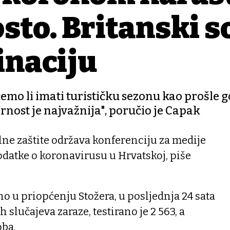
sto. Britanski s
naciju
mo li imati turističku sezonu kao prošle go
ornost je najvažnija", poručio je Capak
lne zaštite održava konferenciju za medije
odatke o koronavirusu u Hrvatskoj, piše
no u priopćenju Stožera, u posljednja 24 sata
 slučajeva zaraze, testirano je 2 563, a
oba.