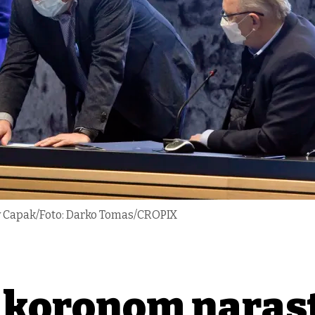
av Capak/Foto: Darko Tomas/CROPIX
h koronom naras