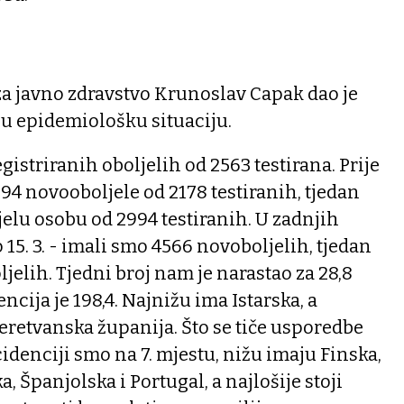
za javno zdravstvo Krunoslav Capak dao je
ju epidemiološku situaciju.
istriranih oboljelih od 2563 testirana. Prije
94 novooboljele od 2178 testiranih, tjedan
jelu osobu od 2994 testiranih. U zadnjih
o 15. 3. - imali smo 4566 novoboljelih, tjedan
jelih. Tjedni broj nam je narastao za 28,8
ncija je 198,4. Najnižu ima Istarska, a
retvanska županija. Što se tiče usporedbe
idenciji smo na 7. mjestu, nižu imaju Finska,
, Španjolska i Portugal, a najlošije stoji