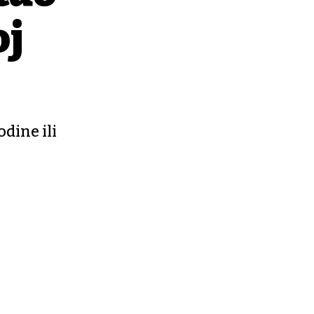
oj
dine ili