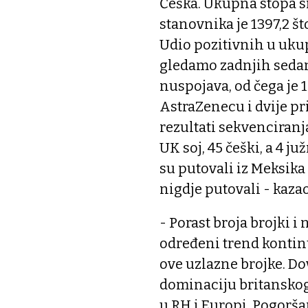
Češka. Ukupna stopa s
stanovnika je 1397,2 što
Udio pozitivnih u ukup
gledamo zadnjih sedam 
nuspojava, od čega je 
AstraZenecu i dvije pr
rezultati sekvenciranja
UK soj, 45 češki, a 4 ju
su putovali iz Meksika
nigdje putovali - kaza
- Porast broja brojki i
određeni trend kontin
ove uzlazne brojke. Do
dominaciju britanskog 
u RH i Europi. Pogorš