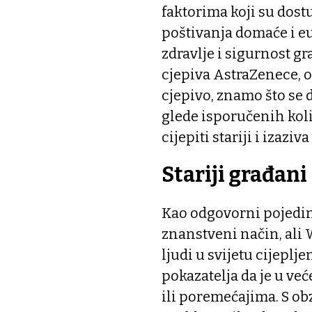
faktorima koji su dost
poštivanja domaće i eu
zdravlje i sigurnost gr
cjepiva AstraZenece, o
cjepivo, znamo što se 
glede isporučenih količ
cijepiti stariji i izazi
Stariji građani
Kao odgovorni pojedin
znanstveni način, ali 
ljudi u svijetu cijepl
pokazatelja da je u v
ili poremećajima. S o