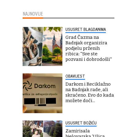
NAJNOVIJE
USUSRET BLAGDANIMA
Grad Čazma na
Badnjak organizira
podjelu prženih
ribica: ''Sve ste
pozvani i dobrodošli''
OBAVIJEST
Darkom i Reciklažno
na Badnjak rade, ali
skraćeno. Evo do kada
možete doći...
USUSRET BOŽIĆU
Zamirisala
bjelovarska 'Ulica