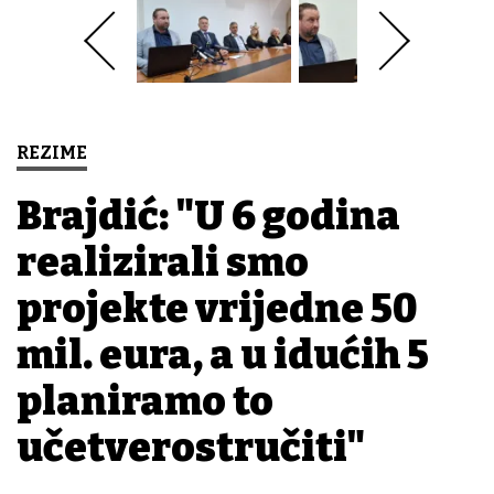
REZIME
Brajdić: "U 6 godina
realizirali smo
projekte vrijedne 50
mil. eura, a u idućih 5
planiramo to
učetverostručiti"