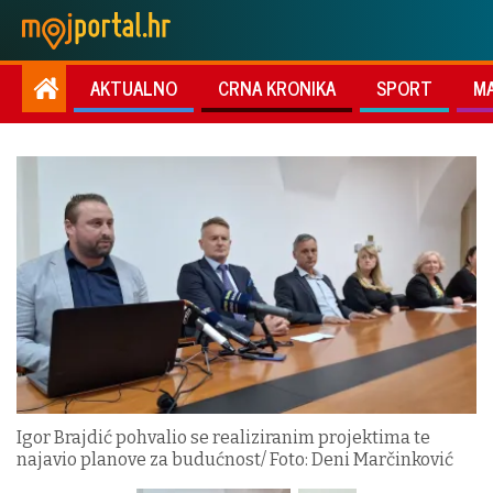
AKTUALNO
CRNA KRONIKA
SPORT
M
Igor Brajdić pohvalio se realiziranim projektima te
najavio planove za budućnost/ Foto: Deni Marčinković