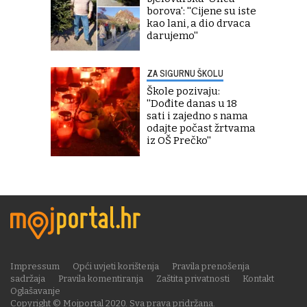
borova': ''Cijene su iste
kao lani, a dio drvaca
darujemo''
ZA SIGURNU ŠKOLU
Škole pozivaju:
''Dođite danas u 18
sati i zajedno s nama
odajte počast žrtvama
iz OŠ Prečko''
Impressum
Opći uvjeti korištenja
Pravila prenošenja
sadržaja
Pravila komentiranja
Zaštita privatnosti
Kontakt
Oglašavanje
Copyright © Mojportal 2020. Sva prava pridržana.