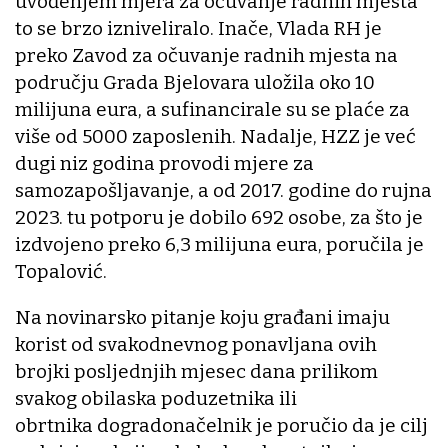
uvođenjem mjera za očuvanje radnih mjesta
to se brzo izniveliralo. Inače, Vlada RH je
preko Zavod za očuvanje radnih mjesta na
području Grada Bjelovara uložila oko 10
milijuna eura, a sufinancirale su se plaće za
više od 5000 zaposlenih. Nadalje, HZZ je već
dugi niz godina provodi mjere za
samozapošljavanje, a od 2017. godine do rujna
2023. tu potporu je dobilo 692 osobe, za što je
izdvojeno preko 6,3 milijuna eura, poručila je
Topalović.
Na novinarsko pitanje koju građani imaju
korist od svakodnevnog ponavljana ovih
brojki posljednjih mjesec dana prilikom
svakog obilaska poduzetnika ili
obrtnika dogradonačelnik je poručio da je cilj