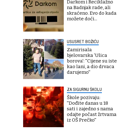
Darkom i Reciklažno
na Badnjak rade, ali
skraćeno. Evo do kada
možete doći...
USUSRET BOŽIĆU
Zamirisala
bjelovarska 'Ulica
borova': ''Cijene su iste
kao lani, a dio drvaca
darujemo''
ZA SIGURNU ŠKOLU
Škole pozivaju:
''Dođite danas u 18
sati i zajedno s nama
odajte počast žrtvama
iz OŠ Prečko''