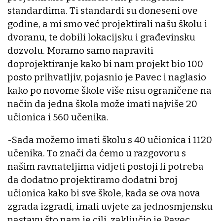
standardima. Ti standardi su doneseni ove
godine, a mi smo već projektirali našu školu i
dvoranu, te dobili lokacijsku i građevinsku
dozvolu. Moramo samo napraviti
doprojektiranje kako bi nam projekt bio 100
posto prihvatljiv, pojasnio je Pavec i naglasio
kako po novome škole više nisu ograničene na
način da jedna škola može imati najviše 20
učionica i 560 učenika.
-Sada možemo imati školu s 40 učionica i 1120
učenika. To znači da ćemo u razgovoru s
našim ravnateljima vidjeti postoji li potreba
da dodatno projektiramo dodatni broj
učionica kako bi sve škole, kada se ova nova
zgrada izgradi, imali uvjete za jednosmjensku
nastavu što nam je cilj, zaključio je Pavec.