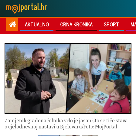
AKTUALNO
CRNA KRONIKA
SPORT
M
Zamjenik gradonačelnika vrlo je jasan što se tiče stava
o cjelodnevnoj nastavi u Bjelovaru/Foto: MojPortal