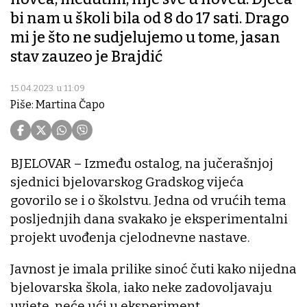
bi nam u školi bila od 8 do 17 sati. Drago
mi je što ne sudjelujemo u tome, jasan
stav zauzeo je Brajdić
15.04.2023. u 11:09
Piše: Martina Čapo
BJELOVAR – Između ostalog, na jučerašnjoj
sjednici bjelovarskog Gradskog vijeća
govorilo se i o školstvu. Jedna od vrućih tema
posljednjih dana svakako je eksperimentalni
projekt uvođenja cjelodnevne nastave.
Javnost je imala prilike sinoć čuti kako nijedna
bjelovarska škola, iako neke zadovoljavaju
uvjete, neće ući u eksperiment.