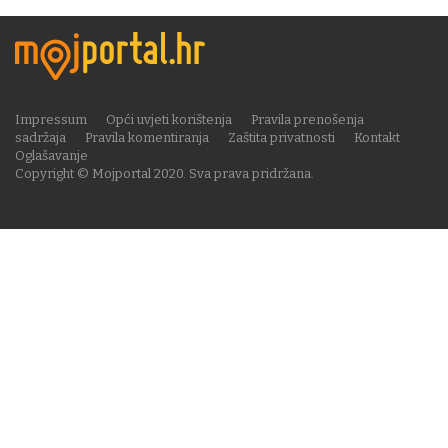
Impressum
Opći uvjeti korištenja
Pravila prenošenja
sadržaja
Pravila komentiranja
Zaštita privatnosti
Kontakt
Oglašavanje
Copyright © Mojportal 2020. Sva prava pridržana.