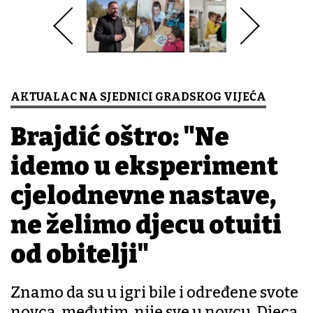
AKTUALAC NA SJEDNICI GRADSKOG VIJEĆA
Brajdić oštro: "Ne
idemo u eksperiment
cjelodnevne nastave,
ne želimo djecu otuđiti
od obitelji"
Znamo da su u igri bile i određene svote
novca, međutim, nije sve u novcu. Djeca