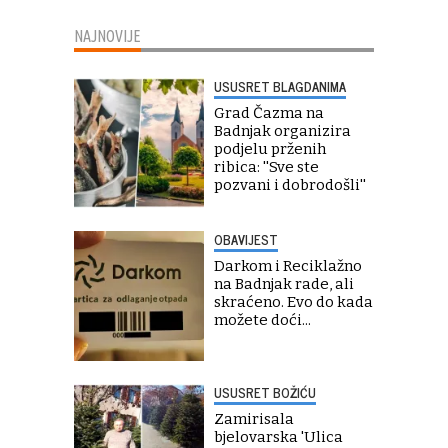
NAJNOVIJE
USUSRET BLAGDANIMA
Grad Čazma na
Badnjak organizira
podjelu prženih
ribica: ''Sve ste
pozvani i dobrodošli''
OBAVIJEST
Darkom i Reciklažno
na Badnjak rade, ali
skraćeno. Evo do kada
možete doći...
USUSRET BOŽIĆU
Zamirisala
bjelovarska 'Ulica