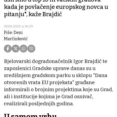
kada je povlačenje europskog novca u
pitanju", kaže Brajdić
30.06.2023. u 16:29
Piše: Deni
Marčinković
Bjelovarski dogradonačelnik Igor Brajdić te
zaposlenici Gradske uprave danas su u
središnjem gradskom parku u sklopu "Dana
otvorenih vrata EU projekata" građane
informirali o brojnim projektima koje su Grad,
ali i institucije kojima je Grad osnivač,
realizirali posljednjih godina.
U samom vrhu