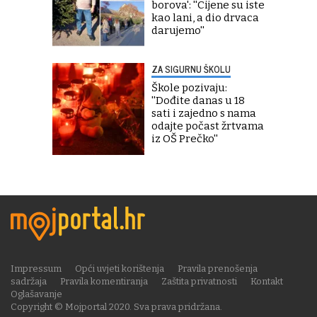
borova': ''Cijene su iste
kao lani, a dio drvaca
darujemo''
ZA SIGURNU ŠKOLU
Škole pozivaju:
''Dođite danas u 18
sati i zajedno s nama
odajte počast žrtvama
iz OŠ Prečko''
Impressum
Opći uvjeti korištenja
Pravila prenošenja
sadržaja
Pravila komentiranja
Zaštita privatnosti
Kontakt
Oglašavanje
Copyright © Mojportal 2020. Sva prava pridržana.