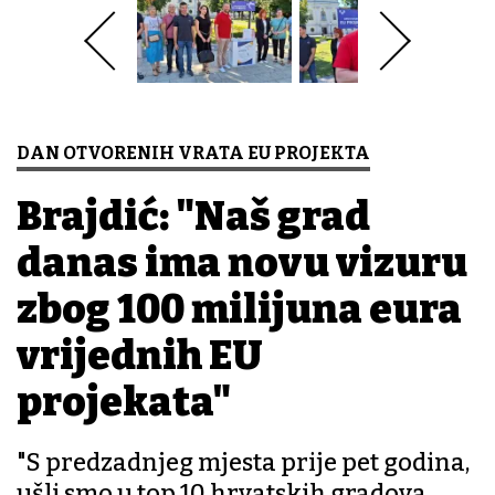
DAN OTVORENIH VRATA EU PROJEKTA
Brajdić: "Naš grad
danas ima novu vizuru
zbog 100 milijuna eura
vrijednih EU
projekata"
"S predzadnjeg mjesta prije pet godina,
ušli smo u top 10 hrvatskih gradova