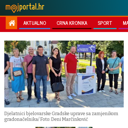
AKTUALNO
CRNA KRONIKA
SPORT
M
Djelatnici bjelovarske Gradske uprave sa zamjenikom
gradonačelnika/ Foto: Deni Marčinković