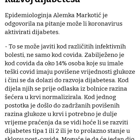
Epidemiologinja Alemka Markotić je
odgovorila na pitanje može li koronavirus
aktivirati dijabetes.
- To se može javiti kod različitih infektivnih
bolesti, ne samo kod covida. Zabilježeno je
kod covida da oko 14% osoba koje su imale
teški covid imaju povišene vrijednosti glukoze
i čini se da dolazi do razvoja dijabetesa. Kod
dijela njih se prije odlaska iz bolnice razina
šećera u krvi normalizirala. Kod jednog
postotka je došlo do zadržanih povišenih
razina glukoze u krvi i potrebno je dulje
vrijeme praćenja da se vidi hoće li se razviti
dijabetes tipa 1 ili 2 ili je to prolazno stanje u
sklopu post-covida. Moguće je da će jedan dio