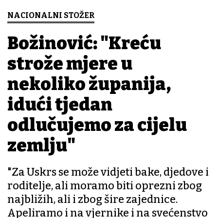
NACIONALNI STOŽER
Božinović: "Kreću
strože mjere u
nekoliko županija,
idući tjedan
odlučujemo za cijelu
zemlju"
"Za Uskrs se može vidjeti bake, djedove i
roditelje, ali moramo biti oprezni zbog
najbližih, ali i zbog šire zajednice.
Apeliramo i na vjernike i na svećenstvo