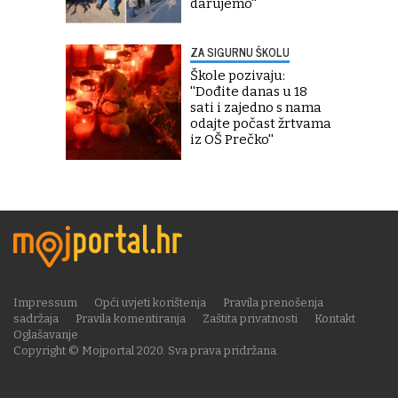
darujemo''
ZA SIGURNU ŠKOLU
Škole pozivaju:
''Dođite danas u 18
sati i zajedno s nama
odajte počast žrtvama
iz OŠ Prečko''
Impressum
Opći uvjeti korištenja
Pravila prenošenja
sadržaja
Pravila komentiranja
Zaštita privatnosti
Kontakt
Oglašavanje
Copyright © Mojportal 2020. Sva prava pridržana.