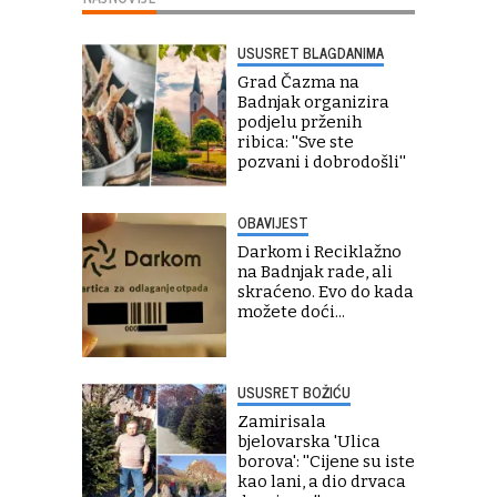
USUSRET BLAGDANIMA
Grad Čazma na
Badnjak organizira
podjelu prženih
ribica: ''Sve ste
pozvani i dobrodošli''
OBAVIJEST
Darkom i Reciklažno
na Badnjak rade, ali
skraćeno. Evo do kada
možete doći...
USUSRET BOŽIĆU
Zamirisala
bjelovarska 'Ulica
borova': ''Cijene su iste
kao lani, a dio drvaca