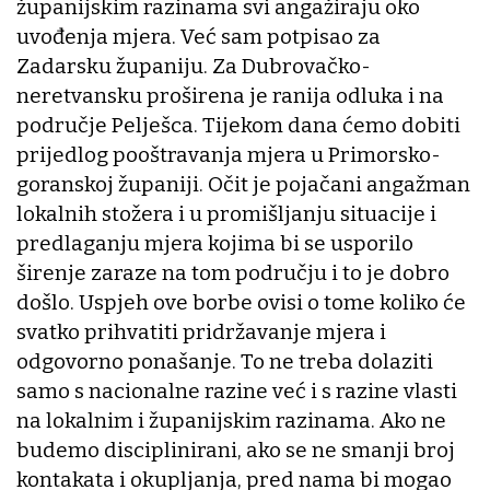
županijskim razinama svi angažiraju oko
uvođenja mjera. Već sam potpisao za
Zadarsku županiju. Za Dubrovačko-
neretvansku proširena je ranija odluka i na
područje Pelješca. Tijekom dana ćemo dobiti
prijedlog pooštravanja mjera u Primorsko-
goranskoj županiji. Očit je pojačani angažman
lokalnih stožera i u promišljanju situacije i
predlaganju mjera kojima bi se usporilo
širenje zaraze na tom području i to je dobro
došlo. Uspjeh ove borbe ovisi o tome koliko će
svatko prihvatiti pridržavanje mjera i
odgovorno ponašanje. To ne treba dolaziti
samo s nacionalne razine već i s razine vlasti
na lokalnim i županijskim razinama. Ako ne
budemo disciplinirani, ako se ne smanji broj
kontakata i okupljanja, pred nama bi mogao