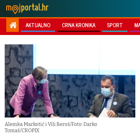
AKTUALNO
CRNA KRONIKA
SPORT
M
Alemka Markotić i Vili Beroš/Foto: Darko
Tomaš/CROPIX