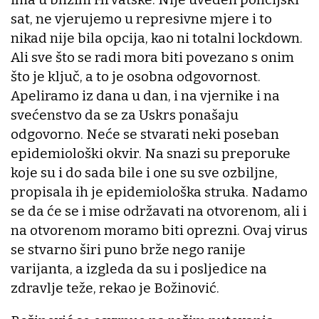
sat, ne vjerujemo u represivne mjere i to
nikad nije bila opcija, kao ni totalni lockdown.
Ali sve što se radi mora biti povezano s onim
što je ključ, a to je osobna odgovornost.
Apeliramo iz dana u dan, i na vjernike i na
svećenstvo da se za Uskrs ponašaju
odgovorno. Neće se stvarati neki poseban
epidemiološki okvir. Na snazi su preporuke
koje su i do sada bile i one su sve ozbiljne,
propisala ih je epidemiološka struka. Nadamo
se da će se i mise održavati na otvorenom, ali i
na otvorenom moramo biti oprezni. Ovaj virus
se stvarno širi puno brže nego ranije
varijanta, a izgleda da su i posljedice na
zdravlje teže, rekao je Božinović.