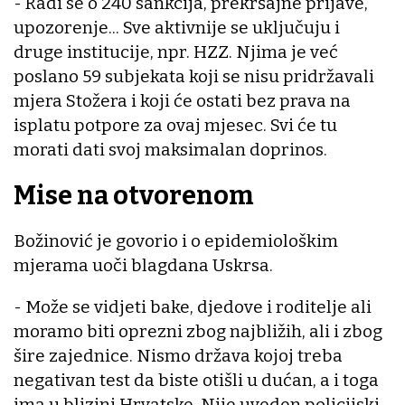
- Radi se o 240 sankcija, prekršajne prijave,
upozorenje... Sve aktivnije se uključuju i
druge institucije, npr. HZZ. Njima je već
poslano 59 subjekata koji se nisu pridržavali
mjera Stožera i koji će ostati bez prava na
isplatu potpore za ovaj mjesec. Svi će tu
morati dati svoj maksimalan doprinos.
Mise na otvorenom
Božinović je govorio i o epidemiološkim
mjerama uoči blagdana Uskrsa.
- Može se vidjeti bake, djedove i roditelje ali
moramo biti oprezni zbog najbližih, ali i zbog
šire zajednice. Nismo država kojoj treba
negativan test da biste otišli u dućan, a i toga
ima u blizini Hrvatske. Nije uveden policijski