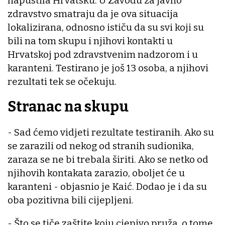
napustila Hrvatsku. U Zavodu za javno
zdravstvo smatraju da je ova situacija
lokalizirana, odnosno ističu da su svi koji su
bili na tom skupu i njihovi kontakti u
Hrvatskoj pod zdravstvenim nadzorom i u
karanteni. Testirano je još 13 osoba, a njihovi
rezultati tek se očekuju.
Stranac na skupu
- Sad ćemo vidjeti rezultate testiranih. Ako su
se zarazili od nekog od stranih sudionika,
zaraza se ne bi trebala širiti. Ako se netko od
njihovih kontakata zarazio, oboljet će u
karanteni - objasnio je Kaić. Dodao je i da su
oba pozitivna bili cijepljeni.
- Što se tiče zaštite koju cjepivo pruža, o tome