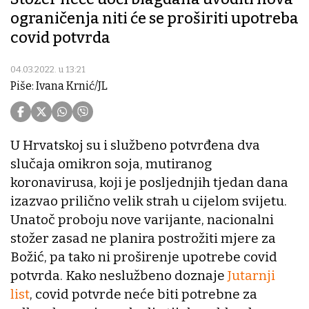
ograničenja niti će se proširiti upotreba
covid potvrda
04.03.2022. u 13:21
Piše: Ivana Krnić/JL
U Hrvatskoj su i službeno potvrđena dva
slučaja omikron soja, mutiranog
koronavirusa, koji je posljednjih tjedan dana
izazvao prilično velik strah u cijelom svijetu.
Unatoč proboju nove varijante, nacionalni
stožer zasad ne planira postrožiti mjere za
Božić, pa tako ni proširenje upotrebe covid
potvrda. Kako neslužbeno doznaje
Jutarnji
list
, covid potvrde neće biti potrebne za