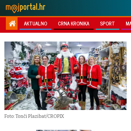
AKTUALNO
CRNA KRONIKA
SPORT
M
Foto: Tonči Plazibat/CROPIX