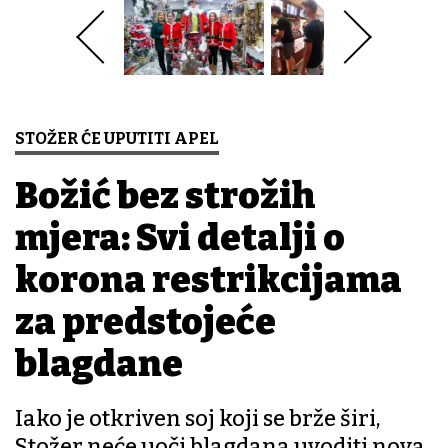
STOŽER ĆE UPUTITI APEL
Božić bez strožih
mjera: Svi detalji o
korona restrikcijama
za predstojeće
blagdane
Iako je otkriven soj koji se brže širi,
Stožer neće uoči blagdana uvoditi nova