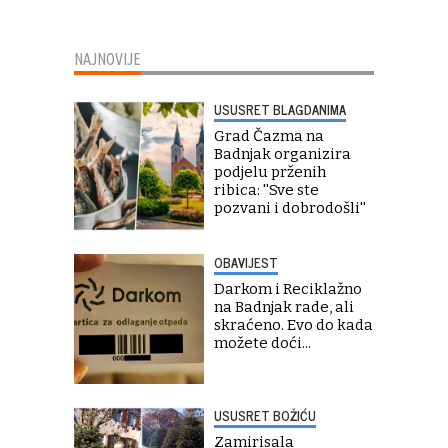
NAJNOVIJE
USUSRET BLAGDANIMA
Grad Čazma na
Badnjak organizira
podjelu prženih
ribica: ''Sve ste
pozvani i dobrodošli''
OBAVIJEST
Darkom i Reciklažno
na Badnjak rade, ali
skraćeno. Evo do kada
možete doći...
USUSRET BOŽIĆU
Zamirisala