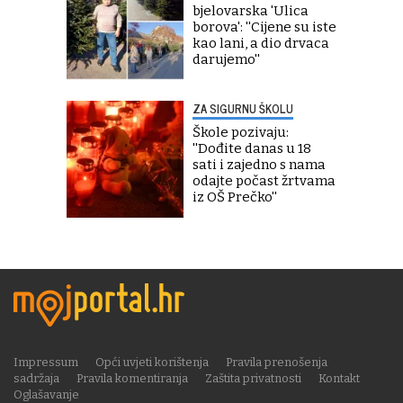
bjelovarska 'Ulica
borova': ''Cijene su iste
kao lani, a dio drvaca
darujemo''
ZA SIGURNU ŠKOLU
Škole pozivaju:
''Dođite danas u 18
sati i zajedno s nama
odajte počast žrtvama
iz OŠ Prečko''
Impressum
Opći uvjeti korištenja
Pravila prenošenja
sadržaja
Pravila komentiranja
Zaštita privatnosti
Kontakt
Oglašavanje