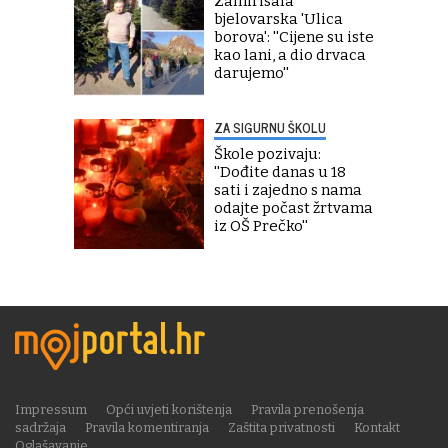
Zamirisala
bjelovarska 'Ulica
borova': ''Cijene su iste
kao lani, a dio drvaca
darujemo''
ZA SIGURNU ŠKOLU
Škole pozivaju:
''Dođite danas u 18
sati i zajedno s nama
odajte počast žrtvama
iz OŠ Prečko''
Impressum
Opći uvjeti korištenja
Pravila prenošenja
sadržaja
Pravila komentiranja
Zaštita privatnosti
Kontakt
Oglašavanje