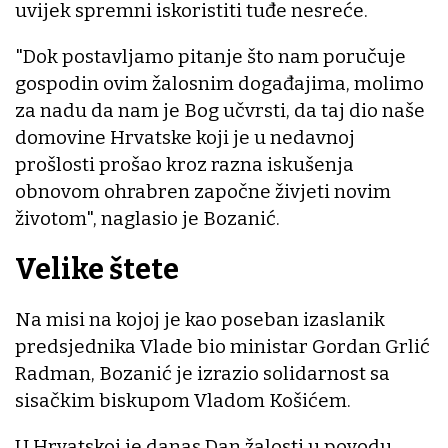
uvijek spremni iskoristiti tuđe nesreće.
"Dok postavljamo pitanje što nam poručuje
gospodin ovim žalosnim događajima, molimo
za nadu da nam je Bog učvrsti, da taj dio naše
domovine Hrvatske koji je u nedavnoj
prošlosti prošao kroz razna iskušenja
obnovom ohrabren započne živjeti novim
životom", naglasio je Bozanić.
Velike štete
Na misi na kojoj je kao poseban izaslanik
predsjednika Vlade bio ministar Gordan Grlić
Radman, Bozanić je izrazio solidarnost sa
sisačkim biskupom Vladom Košićem.
U Hrvatskoj je danas Dan žalosti u povodu