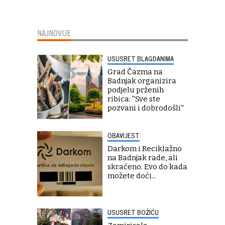
NAJNOVIJE
USUSRET BLAGDANIMA
Grad Čazma na
Badnjak organizira
podjelu prženih
ribica: ''Sve ste
pozvani i dobrodošli''
OBAVIJEST
Darkom i Reciklažno
na Badnjak rade, ali
skraćeno. Evo do kada
možete doći...
USUSRET BOŽIĆU