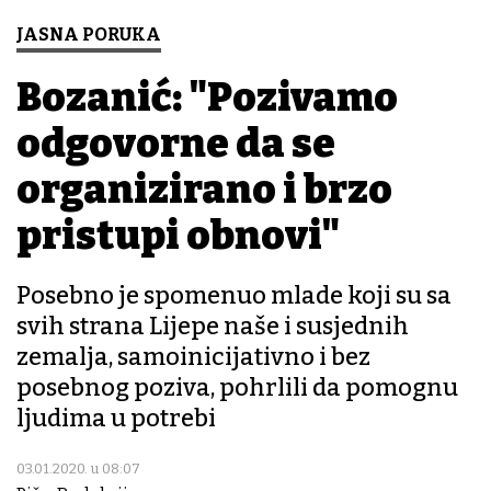
JASNA PORUKA
Bozanić: "Pozivamo
odgovorne da se
organizirano i brzo
pristupi obnovi"
Posebno je spomenuo mlade koji su sa
svih strana Lijepe naše i susjednih
zemalja, samoinicijativno i bez
posebnog poziva, pohrlili da pomognu
ljudima u potrebi
03.01.2020. u 08:07