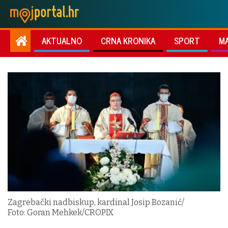
AKTUALNO
CRNA KRONIKA
SPORT
M
Zagrebački nadbiskup, kardinal Josip Bozanić/
Foto: Goran Mehkek/CROPIX