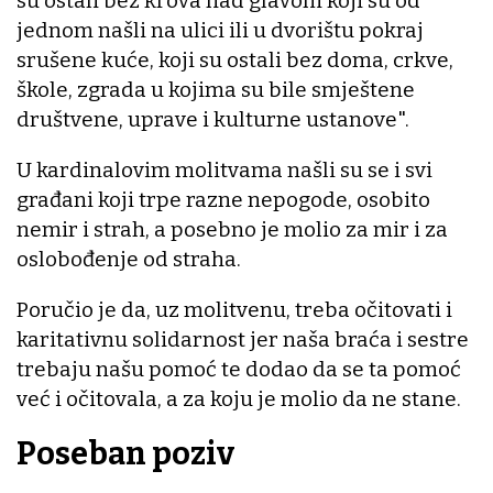
su ostali bez krova nad glavom koji su od
jednom našli na ulici ili u dvorištu pokraj
srušene kuće, koji su ostali bez doma, crkve,
škole, zgrada u kojima su bile smještene
društvene, uprave i kulturne ustanove".
U kardinalovim molitvama našli su se i svi
građani koji trpe razne nepogode, osobito
nemir i strah, a posebno je molio za mir i za
oslobođenje od straha.
Poručio je da, uz molitvenu, treba očitovati i
karitativnu solidarnost jer naša braća i sestre
trebaju našu pomoć te dodao da se ta pomoć
već i očitovala, a za koju je molio da ne stane.
Poseban poziv