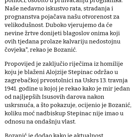
pomoći, osobito u prihvaćanju prognanika.
Naše nedavno iskustvo rata, stradanja i
prognanstva pojačava našu otvorenost za
velikodušnost. Duboko vjerujemo da će
nevine žrtve donijeti blagoslov onima koji
ovih tjedana prolaze kalvariju nedostojnu
čovjeka", rekao je Bozanić.
Propovijed je zaključio riječima iz homilije
koju je blaženi Alojzije Stepinac održao u
zagrebačkoj prvostolnici na Uskrs 13. travnja
1941. godine u kojoj je rekao kako je mir jedan
od najljepših Isusovih darova nakon
uskrsnuća, a što pokazuje, ocijenio je Bozanić,
koliku moć nadbiskup Stepinac nije imao u
odnosu na ondašnju vlast.
Bozanić je dodao kako je aktualnost