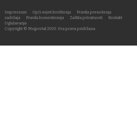
Impressum
Opći uvjeti korištenja
Pravila prenošenja
sadržaja
Pravila komentiranja
Zaštita privatnosti
Kontakt
Oglašavanje
Copyright © Mojportal 2020. Sva prava pridržana.