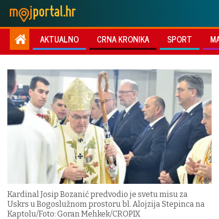
AKTUALNO
CRNA KRONIKA
SPORT
M
Kardinal Josip Bozanić predvodio je svetu misu za
Uskrs u Bogoslužnom prostoru bl. Alojzija Stepinca na
Kaptolu/Foto: Goran Mehkek/CROPIX