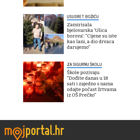
USUSRET BOŽIĆU
Zamirisala
bjelovarska 'Ulica
borova': ''Cijene su iste
kao lani, a dio drvaca
darujemo''
ZA SIGURNU ŠKOLU
Škole pozivaju:
''Dođite danas u 18
sati i zajedno s nama
odajte počast žrtvama
iz OŠ Prečko''