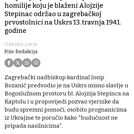
homilije koju je blaženi Alojzije
Stepinac održao u zagrebačkoj
prvostolnici na Uskrs 13. travnja 1941.
godine
17.04.2022. u 13:14
Piše: Redakcija
Zagrebački nadbiskup kardinal Josip
Bozanić predvodio je na Uskrs misno slavlje u
Bogoslužnom prostoru bl. Alojzija Stepinca na
Kaptolu i u propovijedi pozvao vjernike da
budu spremni pomoći, osobito prognanicima
iz Ukrajine te poručio kako "budućnost ne
pripada nasilnicima".