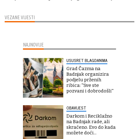
VEZANE VIJESTI
NAJNOVIJE
USUSRET BLAGDANIMA
Grad Čazma na
Badnjak organizira
podjelu prženih
ribica: ''Sve ste
pozvani i dobrodošli''
OBAVIJEST
Darkom i Reciklažno
na Badnjak rade, ali
skraćeno. Evo do kada
možete doći...