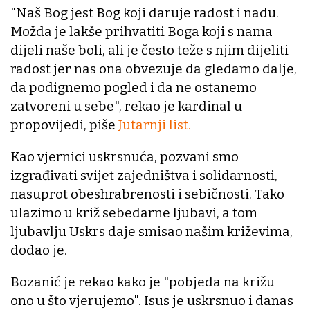
"Naš Bog jest Bog koji daruje radost i nadu.
Možda je lakše prihvatiti Boga koji s nama
dijeli naše boli, ali je često teže s njim dijeliti
radost jer nas ona obvezuje da gledamo dalje,
da podignemo pogled i da ne ostanemo
zatvoreni u sebe", rekao je kardinal u
propovijedi, piše
Jutarnji list.
Kao vjernici uskrsnuća, pozvani smo
izgrađivati svijet zajedništva i solidarnosti,
nasuprot obeshrabrenosti i sebičnosti. Tako
ulazimo u križ sebedarne ljubavi, a tom
ljubavlju Uskrs daje smisao našim križevima,
dodao je.
Bozanić je rekao kako je "pobjeda na križu
ono u što vjerujemo". Isus je uskrsnuo i danas