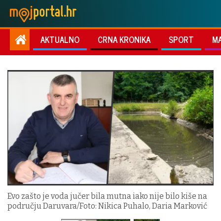
AKTUALNO
CRNA KRONIKA
SPORT
M
Evo zašto je voda jučer bila mutna iako nije bilo kiše na
području Daruvara/Foto: Nikica Puhalo, Daria Marković