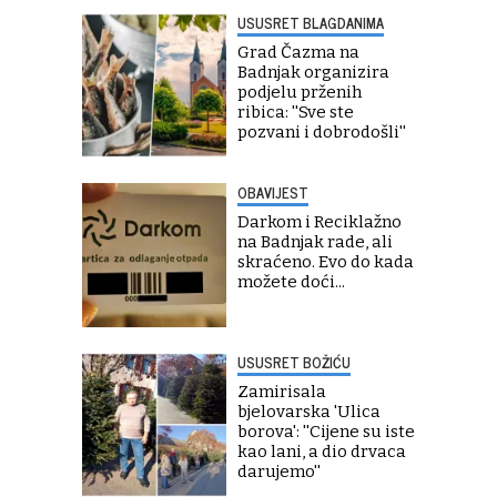
USUSRET BLAGDANIMA
Grad Čazma na
Badnjak organizira
podjelu prženih
ribica: ''Sve ste
pozvani i dobrodošli''
OBAVIJEST
Darkom i Reciklažno
na Badnjak rade, ali
skraćeno. Evo do kada
možete doći...
USUSRET BOŽIĆU
Zamirisala
bjelovarska 'Ulica
borova': ''Cijene su iste
kao lani, a dio drvaca
darujemo''