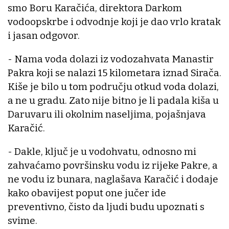
smo Boru Karačića, direktora Darkom
vodoopskrbe i odvodnje koji je dao vrlo kratak
i jasan odgovor.
- Nama voda dolazi iz vodozahvata Manastir
Pakra koji se nalazi 15 kilometara iznad Sirača.
Kiše je bilo u tom području otkud voda dolazi,
a ne u gradu. Zato nije bitno je li padala kiša u
Daruvaru ili okolnim naseljima, pojašnjava
Karačić.
- Dakle, ključ je u vodohvatu, odnosno mi
zahvaćamo površinsku vodu iz rijeke Pakre, a
ne vodu iz bunara, naglašava Karačić i dodaje
kako obavijest poput one jučer ide
preventivno, čisto da ljudi budu upoznati s
svime.