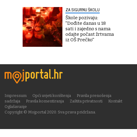
ZA SIGURNU ŠKOLU
Škole pozivaju:
''Dođite danas u 18
sati i zajedno s nama
odajte počast žrtvama
iz OŠ Prečko''
Impressum
Opći uvjeti korištenja
Pravila prenošenja
sadržaja
Pravila komentiranja
Zaštita privatnosti
Kontakt
Oglašavanje
Copyright © Mojportal 2020. Sva prava pridržana.