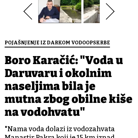
POJAŠNJENJE IZ DARKOM VODOOPSKRBE
Boro Karačić: "Voda u
Daruvaru i okolnim
naseljima bila je
mutna zbog obilne kiše
na vodohvatu"
"Nama voda dolazi iz vodozahvata
Manastir Pakra koji je 15 km iznad