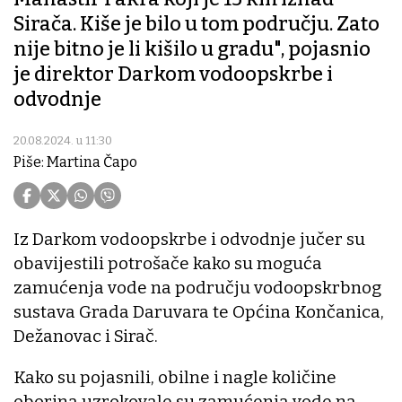
Sirača. Kiše je bilo u tom području. Zato
nije bitno je li kišilo u gradu", pojasnio
je direktor Darkom vodoopskrbe i
odvodnje
20.08.2024. u 11:30
Piše: Martina Čapo
Iz Darkom vodoopskrbe i odvodnje jučer su
obavijestili potrošače kako su moguća
zamućenja vode na području vodoopskrbnog
sustava Grada Daruvara te Općina Končanica,
Dežanovac i Sirač.
Kako su pojasnili, obilne i nagle količine
oborina uzrokovale su zamućenja vode na