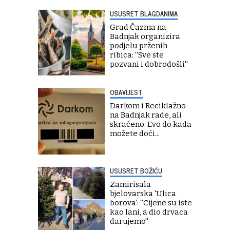
USUSRET BLAGDANIMA
Grad Čazma na
Badnjak organizira
podjelu prženih
ribica: ''Sve ste
pozvani i dobrodošli''
OBAVIJEST
Darkom i Reciklažno
na Badnjak rade, ali
skraćeno. Evo do kada
možete doći...
USUSRET BOŽIĆU
Zamirisala
bjelovarska 'Ulica
borova': ''Cijene su iste
kao lani, a dio drvaca
darujemo''