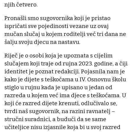
njih četvero.
Pronašli smo sugovornika koji je pristao
ispričati sve pojedinosti vezane uz ovaj
mučan slučaj u kojem roditelji već tri dana ne
šalju svoju djecu na nastavu.
Riječ je o osobi koja je upoznata s cijelim
slučajem koji traje od rujna 2023. godine, a čiji
identitet je poznat redakciji. Pojasnila nam je
kako je dijete s teškoćama u IV. Osnovnu školu
stiglo u rujnu kada je upisano u jedan od
razreda u kojem već ima djece s teškoćama. U
koji će razred dijete krenuti, odlučivalo se,
tvrdi naš sugovornik, na razini ravnatelj –
stručni suradnici, a budući da se same
učiteljice nisu izjasnile koja bi u svoj razred