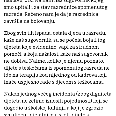
nastavu, otkriva nam naš sugovornik kojeg
smo upitali i za stav razrednice spomenutog
razreda. Rečeno nam je da je razrednica
završila na bolovanju.
Zbog svih tih ispada, ostala djeca u razredu,
kaže naš sugovornik, su se počela bojati tog
djeteta koje evidentno, vapi za stručnom
pomoći, a koju nažalost, kaže naš sugovornik
ne dobiva. Naime, koliko je njemu poznato,
dijete s teškoćama iz spomenutog razreda ne
ide na terapiju kod nijednog od kadrova koji
inače uspješno rade s djecom s teškoćama.
Nakon jednog većeg incidenta (zbog digniteta
djeteta ne želimo iznositi pojedinosti) koji se
dogodio u školskoj kuhinji, a koji je zgrozio
svu djecu i djelatnike u školi, dijete s