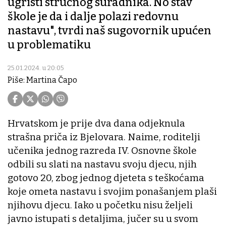
ugristi stručnog suradnika. No stav
škole je da i dalje polazi redovnu
nastavu", tvrdi naš sugovornik upućen
u problematiku
25.01.2024. u 20:05
Piše: Martina Čapo
Hrvatskom je prije dva dana odjeknula
strašna priča iz Bjelovara. Naime, roditelji
učenika jednog razreda IV. Osnovne škole
odbili su slati na nastavu svoju djecu, njih
gotovo 20, zbog jednog djeteta s teškoćama
koje ometa nastavu i svojim ponašanjem plaši
njihovu djecu. Iako u početku nisu željeli
javno istupati s detaljima, jučer su u svom