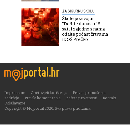
ZA SIGURNU ŠKOLU
Škole pozivaju:
''Dođite danas u 18
sati i zajedno s nama
odajte počast žrtvama
iz OŠ Prečko''
Impressum
Opći uvjeti korištenja
Pravila prenošenja
sadržaja
Pravila komentiranja
Zaštita privatnosti
Kontakt
Oglašavanje
Copyright © Mojportal 2020. Sva prava pridržana.