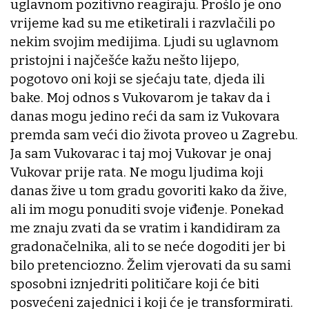
uglavnom pozitivno reagiraju. Prošlo je ono
vrijeme kad su me etiketirali i razvlačili po
nekim svojim medijima. Ljudi su uglavnom
pristojni i najčešće kažu nešto lijepo,
pogotovo oni koji se sjećaju tate, djeda ili
bake. Moj odnos s Vukovarom je takav da i
danas mogu jedino reći da sam iz Vukovara
premda sam veći dio života proveo u Zagrebu.
Ja sam Vukovarac i taj moj Vukovar je onaj
Vukovar prije rata. Ne mogu ljudima koji
danas žive u tom gradu govoriti kako da žive,
ali im mogu ponuditi svoje viđenje. Ponekad
me znaju zvati da se vratim i kandidiram za
gradonačelnika, ali to se neće dogoditi jer bi
bilo pretenciozno. Želim vjerovati da su sami
sposobni iznjedriti političare koji će biti
posvećeni zajednici i koji će je transformirati.