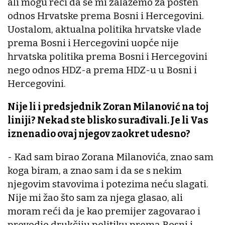
ali mogu reći da se mi zalažemo za pošten
odnos Hrvatske prema Bosni i Hercegovini.
Uostalom, aktualna politika hrvatske vlade
prema Bosni i Hercegovini uopće nije
hrvatska politika prema Bosni i Hercegovini
nego odnos HDZ-a prema HDZ-u u Bosni i
Hercegovini.
Nije li i predsjednik Zoran Milanović na toj
liniji? Nekad ste blisko surađivali. Je li Vas
iznenadio ovaj njegov zaokret udesno?
- Kad sam birao Zorana Milanovića, znao sam
koga biram, a znao sam i da se s nekim
njegovim stavovima i potezima neću slagati.
Nije mi žao što sam za njega glasao, ali
moram reći da je kao premijer zagovarao i
provodio drukčiju politiku prema Bosni i