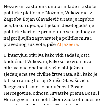
Nezavisni zastupnik unutar mlade i rastuće
političke platforme Možemo, Vukovarac iz
Zagreba Bojan Glavašević u ratu je izgubio
oca, baku i djeda, a tijekom desetogodišnje
političke karijere prometnuo se u jednog od
najgorljivijih zagovaratelja politike mira i
pravednog suživota, piše
Al Jazeera
.
U intervjuu otkriva kako vidi sadašnjost i
budućnost Vukovara, kako se po vrsti piva
otkriva nacionalnost, zašto obilježava
sjećanje na sve civilne žrtve rata, ali i kako je
biti sin ratnog heroja Siniše Glavaševića.
Razgovarali smo i o budućnosti Bosne i
Hercegovine, odnosu Hrvatske prema Bosni i
Hercegovini, ali i političkom zaokretu udesno