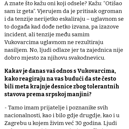
A znate što kažu oni koji odsele? Kažu: “Otišao
sam iz geta”. Vjerujem da je pritisak ogroman
i da tenzije nerijetko eskaliraju – uglavnom se
to događa kad dođe netko izvana, pa izazove
incident, ali tenzije među samim
Vukovarcima uglavnom ne rezultiraju
nasiljem. No, ljudi odlaze jer ta zajednica nije
dobro mjesto za njihovu svakodnevicu.
Kakav je danas vaš odnos s Vukovarcima,
kako reagiraju na vas budući da ste često
bili meta krajnje desnice zbog tolerantnih
stavova prema srpskoj manjini?
- Tamo imam prijatelje i poznanike svih
nacionalnosti, kao i bilo gdje drugdje, kao i u
Zagrebu u kojem živim već 30 godina. Ljudi