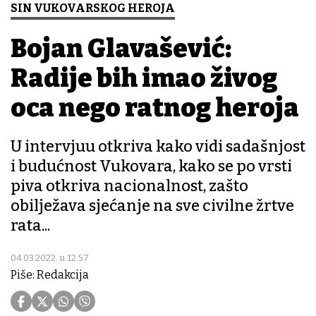
SIN VUKOVARSKOG HEROJA
Bojan Glavašević:
Radije bih imao živog
oca nego ratnog heroja
U intervjuu otkriva kako vidi sadašnjost
i budućnost Vukovara, kako se po vrsti
piva otkriva nacionalnost, zašto
obilježava sjećanje na sve civilne žrtve
rata...
04.03.2022. u 12:57
Piše: Redakcija