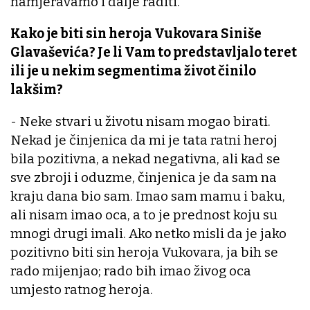
namjeravamo i dalje raditi.
Kako je biti sin heroja Vukovara Siniše
Glavaševića? Je li Vam to predstavljalo teret
ili je u nekim segmentima život činilo
lakšim?
- Neke stvari u životu nisam mogao birati.
Nekad je činjenica da mi je tata ratni heroj
bila pozitivna, a nekad negativna, ali kad se
sve zbroji i oduzme, činjenica je da sam na
kraju dana bio sam. Imao sam mamu i baku,
ali nisam imao oca, a to je prednost koju su
mnogi drugi imali. Ako netko misli da je jako
pozitivno biti sin heroja Vukovara, ja bih se
rado mijenjao; rado bih imao živog oca
umjesto ratnog heroja.