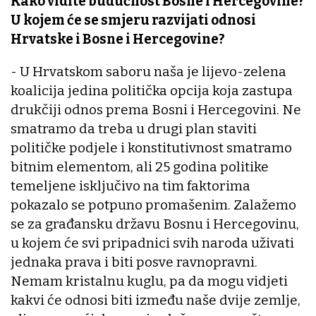
Kako vidite budućnost Bosne i Hercegovine?
U kojem će se smjeru razvijati odnosi
Hrvatske i Bosne i Hercegovine?
- U Hrvatskom saboru naša je lijevo-zelena
koalicija jedina politička opcija koja zastupa
drukčiji odnos prema Bosni i Hercegovini. Ne
smatramo da treba u drugi plan staviti
političke podjele i konstitutivnost smatramo
bitnim elementom, ali 25 godina politike
temeljene isključivo na tim faktorima
pokazalo se potpuno promašenim. Zalažemo
se za građansku državu Bosnu i Hercegovinu,
u kojem će svi pripadnici svih naroda uživati
jednaka prava i biti posve ravnopravni.
Nemam kristalnu kuglu, pa da mogu vidjeti
kakvi će odnosi biti između naše dvije zemlje,