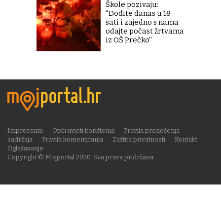
Škole pozivaju:
''Dođite danas u 18
sati i zajedno s nama
odajte počast žrtvama
iz OŠ Prečko''
Impressum
Opći uvjeti korištenja
Pravila prenošenja
sadržaja
Pravila komentiranja
Zaštita privatnosti
Kontakt
Oglašavanje
Copyright © Mojportal 2020. Sva prava pridržana.