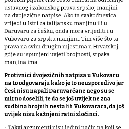
ustavnog i zakonskog prava srpskoj manjini
na dvojezične natpise. Ako ta svakodnevica
vrijedi u Istri za talijansku manjinu ili u
Daruvaru za češku, onda mora vrijediti i u
Vukovaru za srpsku manjinu. Tim više što ta
prava na svim drugim mjestima u Hrvatskoj,
gdje su ispunjeni uvjeti brojnosti, srpska
manjina ima.
Protivnici dvojezičnih natpisa u Vukovaru
na to odgovaraju kako je to neusporedivo jer
Česi nisu napali Daruvarčane nego su se
mirno doselili, te da se još uvijek ne zna
sudbina brojnih nestalih Vukovaraca, da još
uvijek nisu kažnjeni ratni zločinci.
- Takvi argumenti nisu jedini način na koji se