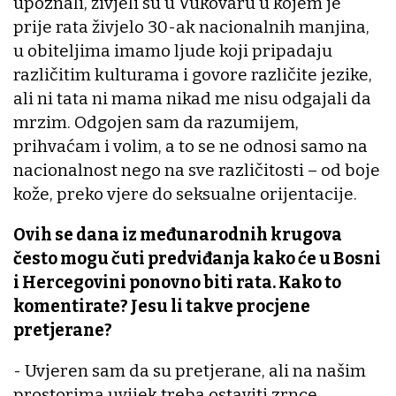
upoznali, živjeli su u Vukovaru u kojem je
prije rata živjelo 30-ak nacionalnih manjina,
u obiteljima imamo ljude koji pripadaju
različitim kulturama i govore različite jezike,
ali ni tata ni mama nikad me nisu odgajali da
mrzim. Odgojen sam da razumijem,
prihvaćam i volim, a to se ne odnosi samo na
nacionalnost nego na sve različitosti – od boje
kože, preko vjere do seksualne orijentacije.
Ovih se dana iz međunarodnih krugova
često mogu čuti predviđanja kako će u Bosni
i Hercegovini ponovno biti rata. Kako to
komentirate? Jesu li takve procjene
pretjerane?
- Uvjeren sam da su pretjerane, ali na našim
prostorima uvijek treba ostaviti zrnce