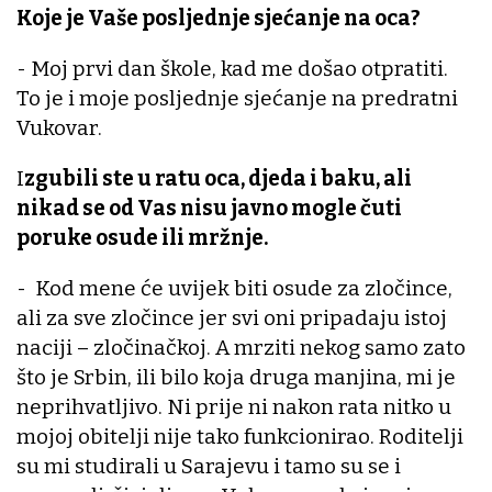
Koje je Vaše posljednje sjećanje na oca?
- Moj prvi dan škole, kad me došao otpratiti.
To je i moje posljednje sjećanje na predratni
Vukovar.
I
zgubili ste u ratu oca, djeda i baku, ali
nikad se od Vas nisu javno mogle čuti
poruke osude ili mržnje.
- Kod mene će uvijek biti osude za zločince,
ali za sve zločince jer svi oni pripadaju istoj
naciji – zločinačkoj. A mrziti nekog samo zato
što je Srbin, ili bilo koja druga manjina, mi je
neprihvatljivo. Ni prije ni nakon rata nitko u
mojoj obitelji nije tako funkcionirao. Roditelji
su mi studirali u Sarajevu i tamo su se i