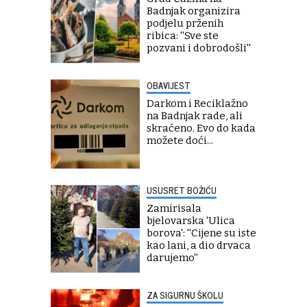
Badnjak organizira
podjelu prženih
ribica: ''Sve ste
pozvani i dobrodošli''
OBAVIJEST
Darkom i Reciklažno
na Badnjak rade, ali
skraćeno. Evo do kada
možete doći...
USUSRET BOŽIĆU
Zamirisala
bjelovarska 'Ulica
borova': ''Cijene su iste
kao lani, a dio drvaca
darujemo''
ZA SIGURNU ŠKOLU