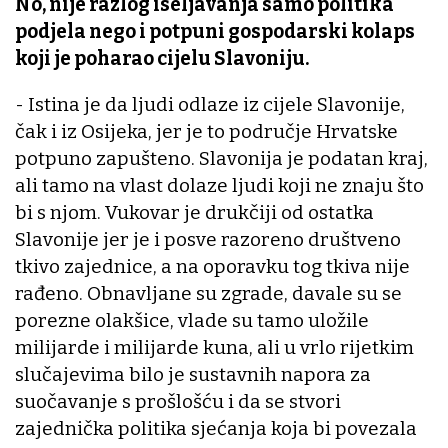
No, nije razlog iseljavanja samo politika
podjela nego i potpuni gospodarski kolaps
koji je poharao cijelu Slavoniju.
- Istina je da ljudi odlaze iz cijele Slavonije,
čak i iz Osijeka, jer je to područje Hrvatske
potpuno zapušteno. Slavonija je podatan kraj,
ali tamo na vlast dolaze ljudi koji ne znaju što
bi s njom. Vukovar je drukčiji od ostatka
Slavonije jer je i posve razoreno društveno
tkivo zajednice, a na oporavku tog tkiva nije
rađeno. Obnavljane su zgrade, davale su se
porezne olakšice, vlade su tamo uložile
milijarde i milijarde kuna, ali u vrlo rijetkim
slučajevima bilo je sustavnih napora za
suočavanje s prošlošću i da se stvori
zajednička politika sjećanja koja bi povezala