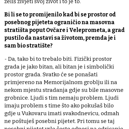
želiš živjeti svoj život i to je to.
Bi li se to promijenilo kad bi se prostor od
posebnog pijeteta ograničio na masovna
stratišta poput Ovčare i Veleprometa, a grad
pustilo da nastavi sa životom, premda je i
sam bio stratište?
- Da, tako bi to trebalo biti. Fizički prostor
grada je jako bitan, ali bitan je i simbolički
prostor grada. Svatko će se ponašati
primjereno na Memorijalnom groblju ili na
nekom mjestu stradanja gdje su bile masovne
grobnice. Ljudi s tim nemaju problem. Ljudi
imaju problem s time što ako pokušaš bilo
gdje u Vukovaru imati svakodnevicu, odmah
ne poštuješ posebni pijetet. Pri tomu se taj
posebni pijetet vrlo često odnosi na odricanje