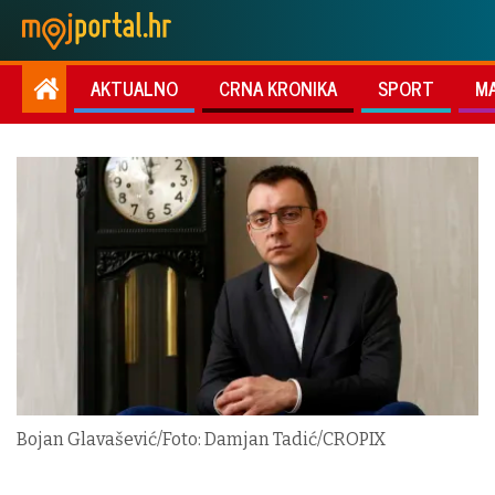
AKTUALNO
CRNA KRONIKA
SPORT
M
Bojan Glavašević/Foto: Damjan Tadić/CROPIX