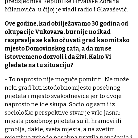
predsjednika Republike Hrvatske Zorana
Milanovića, u čijoj je vladi radio i Glavašević.
Ove godine, kad obilježavamo 30 godina od
okupacije Vukovara, burnije no ikad
raspravlja se kako očuvati grad kao mitsko
mjesto Domovinskog rata, a da mu se
istovremeno dozvoli i da živi. Kako Vi
gledate na tu situaciju?
- To naprosto nije moguće pomiriti. Ne može
neki grad biti istodobno mjesto posebnog
pijeteta i mjesto svakodnevice jer to dvoje
naprosto ne ide skupa. Sociolog sam i iz
sociološke perspektive stvar je vrlo jasna:
mjesta posebnog pijeteta su ili hramovi ili
groblja, dakle, sveta mjesta, a na svetim
mjestima vrijede posebna pravila ponašanja i