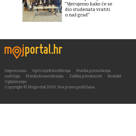
''Vjerujemo kako će se
dio studenata vratiti
u naš grad''
Impressum
Opći uvjeti korištenja
Pravila prenošenja
sadržaja
Pravila komentiranja
Zaštita privatnosti
Kontakt
Oglašavanje
Copyright © Mojportal 2020. Sva prava pridržana.