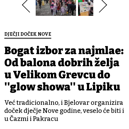
DJEČJI DOČEK NOVE
Bogat izbor za najmlađe:
Od balona dobrih želja
u Velikom Grđevcu do
''glow showa'' u Lipiku
Već tradicionalno, i Bjelovar organizira
doček dječje Nove godine, veselo će biti i
u Čazmi i Pakracu