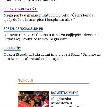
dobre stare hitove i tamburice
SPONZORIRANI SADRŽAJ
Mega party u grijanom šatoru u Lipiku: "Četiri benda,
dječji doček, hrana, piće i besplatan ulaz!"
PORTAL GRADONAČELNIK.HR
Bjelovar, Daruvar i Čazma u utrci za najljepše advente u
Hrvatskoj: "Podržite ih svojim glasom"
BIJELI BOŽIĆ
Nakon 15 godina Pakračani imaju bijeli Božić: "Omanovac
kao iz bajke, ali zasad nedostupan"
NAJNOVIJE
DADVENTSKI VIKEND
Blagdanska
atmosfera u