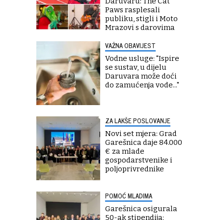
Daruvaru: The Cat
Paws rasplesali
publiku, stigli i Moto
Mrazovi s darovima
VAŽNA OBAVIJEST
Vodne usluge: "Ispire
se sustav, u dijelu
Daruvara može doći
do zamućenja vode..."
ZA LAKŠE POSLOVANJE
Novi set mjera: Grad
Garešnica daje 84.000
€ za mlade
gospodarstvenike i
poljoprivrednike
POMOĆ MLADIMA
Garešnica osigurala
50-ak stipendija: