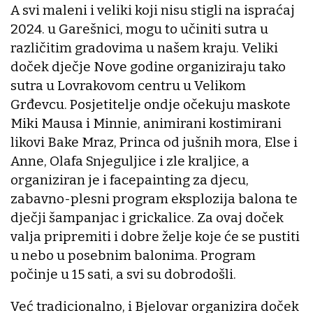
A svi maleni i veliki koji nisu stigli na ispraćaj
2024. u Garešnici, mogu to učiniti sutra u
različitim gradovima u našem kraju. Veliki
doček dječje Nove godine organiziraju tako
sutra u Lovrakovom centru u Velikom
Grđevcu. Posjetitelje ondje očekuju maskote
Miki Mausa i Minnie, animirani kostimirani
likovi Bake Mraz, Princa od jušnih mora, Else i
Anne, Olafa Snjeguljice i zle kraljice, a
organiziran je i facepainting za djecu,
zabavno-plesni program eksplozija balona te
dječji šampanjac i grickalice. Za ovaj doček
valja pripremiti i dobre želje koje će se pustiti
u nebo u posebnim balonima. Program
počinje u 15 sati, a svi su dobrodošli.
Već tradicionalno, i Bjelovar organizira doček