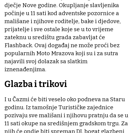
dječje Nove godine. Okupljanje slavljenika
počinje u 11 sati kod adventske pozornice a
mališane i njihove roditelje, bake i djedove,
prijatelje i sve ostale koje se u to vrijeme
zateknu u središtu grada zabavljat će
Flashback. Ovaj događaj ne može proći bez
popularnih Moto Mrazova koji su i za sutra
najavili svoj dolazak sa slatkim
iznenađenjima.
Glazba i trikovi
I u Čazmi će biti veselo oko podneva na Staru
godinu. Iz tamošnje Turističke zajednice
pozivaju sve mališani i njihovu pratnju da se u
11 sati okupe na središnjem gradskom trgu. Za
njih će ondje biti spreman DJ, bogat glazbeni