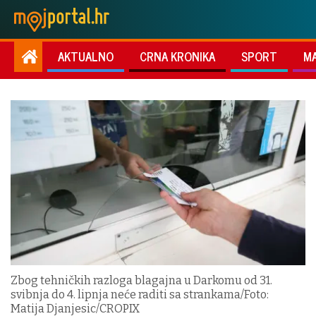
AKTUALNO
CRNA KRONIKA
SPORT
M
Zbog tehničkih razloga blagajna u Darkomu od 31.
svibnja do 4. lipnja neće raditi sa strankama/Foto:
Matija Djanjesic/CROPIX