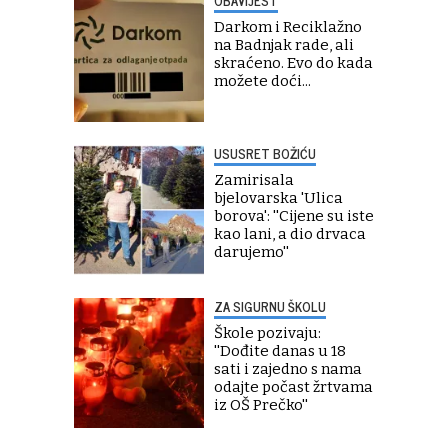
OBAVIJEST
Darkom i Reciklažno
na Badnjak rade, ali
skraćeno. Evo do kada
možete doći...
USUSRET BOŽIĆU
Zamirisala
bjelovarska 'Ulica
borova': ''Cijene su iste
kao lani, a dio drvaca
darujemo''
ZA SIGURNU ŠKOLU
Škole pozivaju:
''Dođite danas u 18
sati i zajedno s nama
odajte počast žrtvama
iz OŠ Prečko''