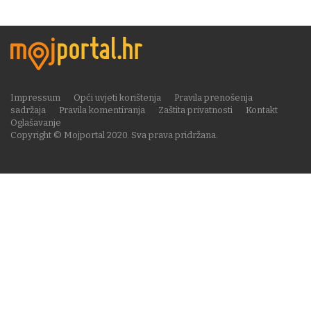
Impressum
Opći uvjeti korištenja
Pravila prenošenja
sadržaja
Pravila komentiranja
Zaštita privatnosti
Kontakt
Oglašavanje
Copyright © Mojportal 2020. Sva prava pridržana.