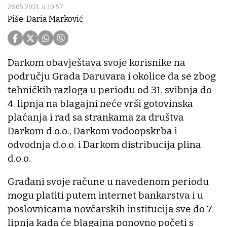
28.05.2021. u 10:57
Piše: Daria Marković
Darkom obavještava svoje korisnike na
području Grada Daruvara i okolice da se zbog
tehničkih razloga u periodu od 31. svibnja do
4. lipnja na blagajni neće vrši gotovinska
plaćanja i rad sa strankama za društva
Darkom d.o.o., Darkom vodoopskrba i
odvodnja d.o.o. i Darkom distribucija plina
d.o.o.
Građani svoje račune u navedenom periodu
mogu platiti putem internet bankarstva i u
poslovnicama novčarskih institucija sve do 7.
lipnja kada će blagajna ponovno početi s