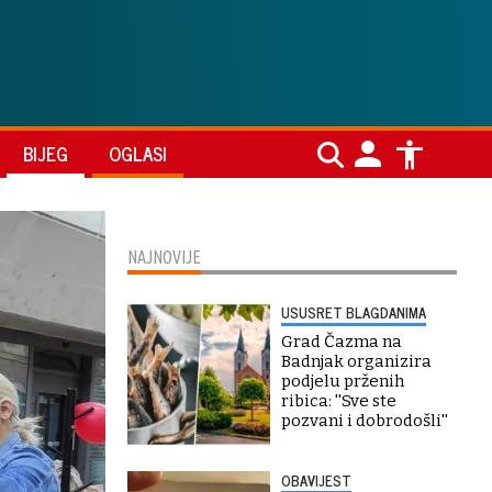
BIJEG
OGLASI
NAJNOVIJE
USUSRET BLAGDANIMA
Grad Čazma na
Badnjak organizira
podjelu prženih
ribica: ''Sve ste
pozvani i dobrodošli''
OBAVIJEST