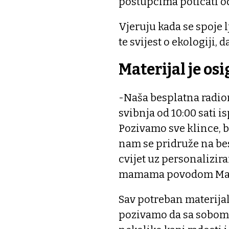
postupcima poticati odr
Vjeruju kada se spoje 
te svijest o ekologiji, 
Materijal je os
-Naša besplatna radion
svibnja od 10:00 sati i
Pozivamo sve klince, br
nam se pridruže na bes
cvijet uz personalizir
mamama povodom Maj
Sav potreban materijal,
pozivamo da sa sobom 