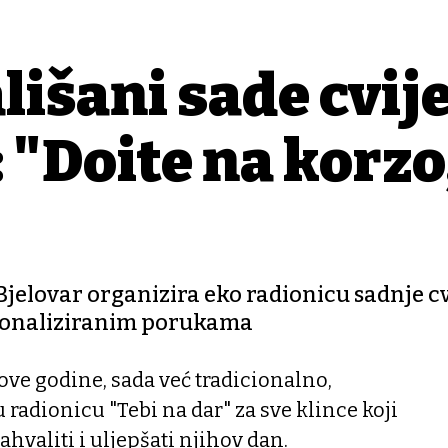
lišani sade cvij
"Dođite na korzo
Bjelovar organizira eko radionicu sadnje cv
ersonaliziranim porukama
ve godine, sada već tradicionalno,
 radionicu "Tebi na dar" za sve klince koji
valiti i uljepšati njihov dan.