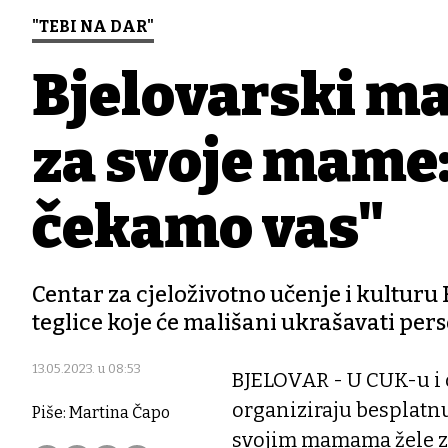
"TEBI NA DAR"
Bjelovarski ma
za svoje mame: 
čekamo vas"
Centar za cjeloživotno učenje i kulturu 
teglice koje će mališani ukrašavati p
13.05.2023. u 08:53
BJELOVAR - U CUK-u i o
organiziraju besplatnu
Piše: Martina Čapo
svojim mamama žele zah