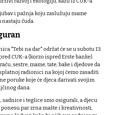
živi razvoj i ekologiju, kažu iz CUK-a.
ljubav i pažnja koju zaslužuju mame
da nastaju čuda.
iguran
ica "Tebi na dar" održat će se u subotu 13.
spred CUK-a (korzo ispred Erste banke).
aću, sestre, mame, tate, bake i djedove da
platnoj radionici na kojoj ćemo zasaditi
ane poruke koje će djeca darivati svojim
činog dana.
 sadnice i teglice smo osigurali, a djecu
ponesu par zrna mašte i kreativnosti,