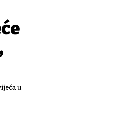
eće
,
ijeća u