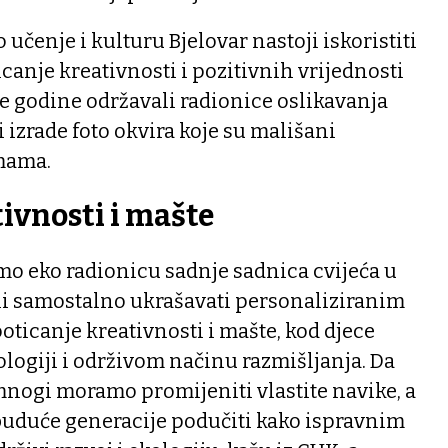
 učenje i kulturu Bjelovar nastoji iskoristiti
canje kreativnosti i pozitivnih vrijednosti
e godine održavali radionice oslikavanja
 izrade foto okvira koje su mališani
mama.
ivnosti i mašte
mo eko radionicu sadnje sadnica cvijeća u
ani samostalno ukrašavati personaliziranim
oticanje kreativnosti i mašte, kod djece
kologiji i održivom načinu razmišljanja. Da
mnogi moramo promijeniti vlastite navike, a
 buduće generacije podučiti kako ispravnim