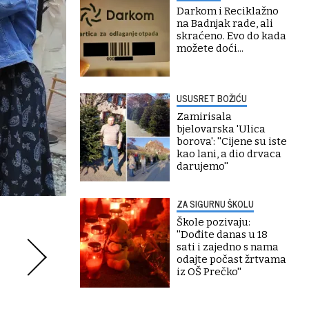
Darkom i Reciklažno
na Badnjak rade, ali
skraćeno. Evo do kada
možete doći...
USUSRET BOŽIĆU
Zamirisala
bjelovarska 'Ulica
borova': ''Cijene su iste
kao lani, a dio drvaca
darujemo''
ZA SIGURNU ŠKOLU
Škole pozivaju:
''Dođite danas u 18
sati i zajedno s nama
odajte počast žrtvama
iz OŠ Prečko''