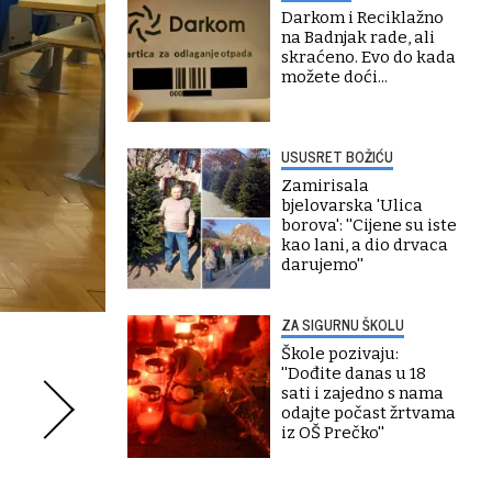
Darkom i Reciklažno
na Badnjak rade, ali
skraćeno. Evo do kada
možete doći...
USUSRET BOŽIĆU
Zamirisala
bjelovarska 'Ulica
borova': ''Cijene su iste
kao lani, a dio drvaca
darujemo''
ZA SIGURNU ŠKOLU
Škole pozivaju:
''Dođite danas u 18
sati i zajedno s nama
odajte počast žrtvama
iz OŠ Prečko''