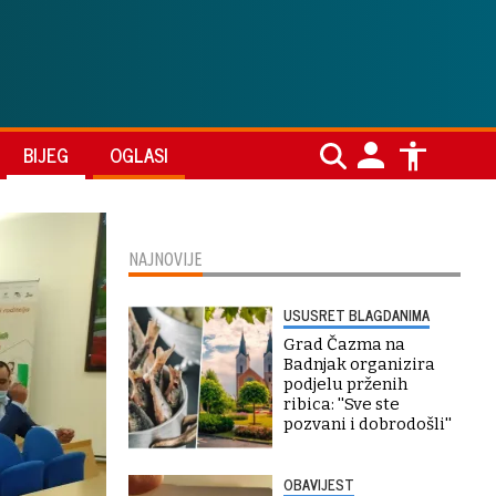
BIJEG
OGLASI
NAJNOVIJE
USUSRET BLAGDANIMA
Grad Čazma na
Badnjak organizira
podjelu prženih
ribica: ''Sve ste
pozvani i dobrodošli''
OBAVIJEST