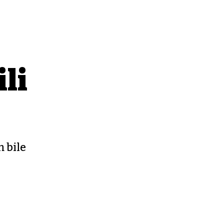
li
m bile