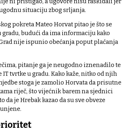
je ni pristigao, a ugovore nisu raskidali jer
eugodnu situaciju zbog srljanja.
og pokreta Mateo Horvat pitao je što se
u gradu, budući da ima informaciju kako
r Grad nije ispunio obećanja poput plaćanja
čima, pitanje ga je neugodno iznenadilo te
e IT tvrtke u gradu. Kako kaže, nitko od njih
mjedbe stoga je zamolio Horvata da prisutne
kama riječ, što vijećnik barem na sjednici
 to da je Hrebak kazao da su sve obveze
punjene.
rioritet