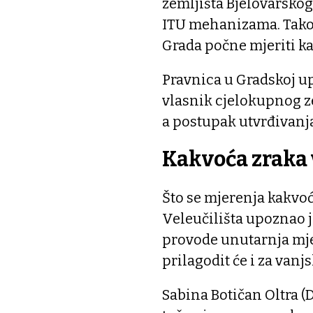
zemljišta Bjelovarskog
ITU mehanizama. Takođe
Grada počne mjeriti ka
Pravnica u Gradskoj upr
vlasnik cjelokupnog ze
a postupak utvrđivanj
Kakvoća zraka 
Što se mjerenja kakvoć
Veleučilišta upoznao j
provode unutarnja mje
prilagodit će i za vanj
Sabina Botičan Oltra (D