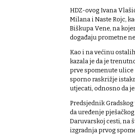
HDZ-ovog Ivana Vlašića
Milana i Naste Rojc, ka
Biškupa Vene, na koje
događaju prometne ne
Kao i na većinu ostal
kazala je da je trenutn
prve spomenute ulice 
sporno raskrižje ista
utjecati, odnosno da j
Predsjednik Gradskog 
da uređenje pješačkog 
Daruvarskoj cesti, na š
izgradnja prvog spome