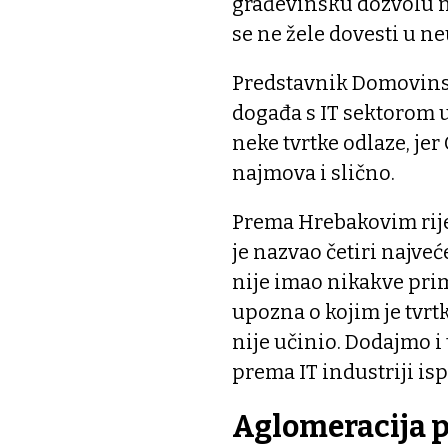
građevinsku dozvolu ni
se ne žele dovesti u n
Predstavnik Domovinsk
događa s IT sektorom 
neke tvrtke odlaze, je
najmova i slično.
Prema Hrebakovim rije
je nazvao četiri najveć
nije imao nikakve pri
upozna o kojim je tvrt
nije učinio. Dodajmo i
prema IT industriji is
Aglomeracija p