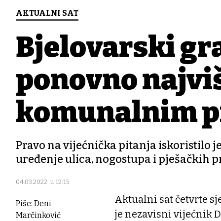
AKTUALNI SAT
Bjelovarski gra
ponovno najviš
komunalnim p
Pravo na vijećnička pitanja iskoristilo 
uređenje ulica, nogostupa i pješačkih p
04.03.2022. u 12:15
Aktualni sat četvrte s
Piše: Deni
je nezavisni vijećnik 
Marčinković