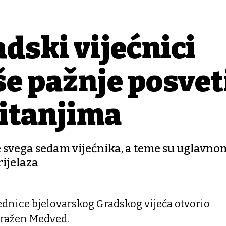
dski vijećnici
e pažnje posveti
itanjima
je svega sedam vijećnika, a teme su uglavno
rijelaza
jednice bjelovarskog Gradskog vijeća otvorio
Dražen Medved.