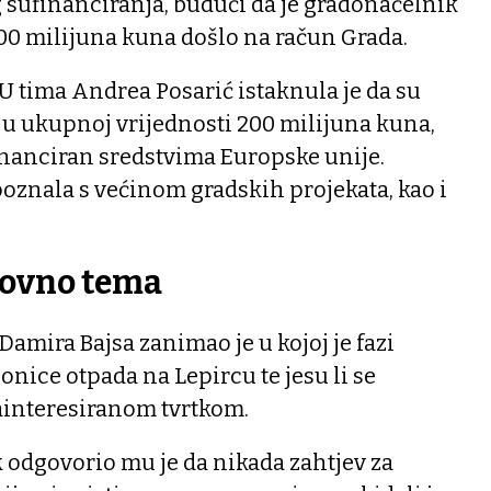
 sufinanciranja, budući da je gradonačelnik
200 milijuna kuna došlo na račun Grada.
U tima Andrea Posarić istaknula je da su
i u ukupnoj vrijednosti 200 milijuna kuna,
financiran sredstvima Europske unije.
poznala s većinom gradskih projekata, kao i
novno tema
amira Bajsa zanimao je u kojoj je fazi
onice otpada na Lepircu te jesu li se
zainteresiranom tvrtkom.
odgovorio mu je da nikada zahtjev za