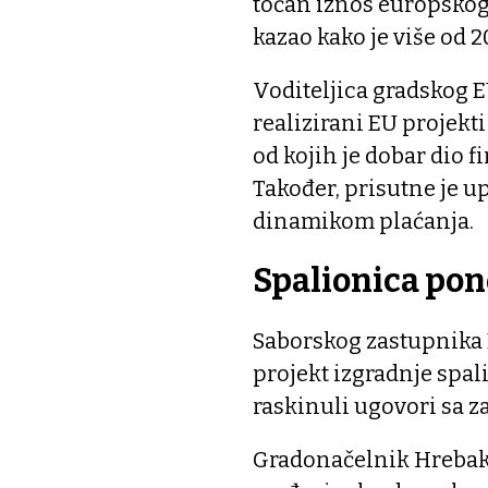
točan iznos europskog
kazao kako je više od 
Voditeljica gradskog E
realizirani EU projekt
od kojih je dobar dio 
Također, prisutne je u
dinamikom plaćanja.
Spalionica po
Saborskog zastupnika D
projekt izgradnje spali
raskinuli ugovori sa 
Gradonačelnik Hrebak 