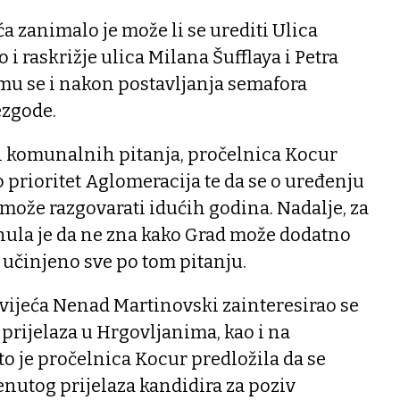
 zanimalo je može li se urediti Ulica
o i raskrižje ulica Milana Šufflaya i Petra
mu se i nakon postavljanja semafora
zgode.
ih komunalnih pitanja, pročelnica Kocur
o prioritet Aglomeracija te da se o uređenju
može razgovarati idućih godina. Nadalje, za
knula je da ne zna kako Grad može dodatno
e učinjeno sve po tom pitanju.
vijeća Nenad Martinovski zainteresirao se
prijelaza u Hrgovljanima, kao i na
to je pročelnica Kocur predložila da se
nutog prijelaza kandidira za poziv