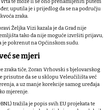
 vrta te može li se ono prenamijeniti putem
r, uputila je i prijedlog da se na području
kvoća zraka.
avi Željka Vizi kazala je da Grad nije
mljišta tako da nije moguće izvršiti prijavu,
a je pokrenut na Općinskom sudu.
već se mjeri
e zraka tiče, Zoran Vrhovski s bjelovarskog
e prisutne da se u sklopu Veleučilišta već
renja, a uz manje korekcije samog uređaja
sko mjerenje.
BNL) tražila je popis svih EU projekata te