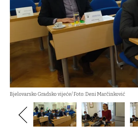
Bjelovarsko Gradsko vijeće/ Foto: Deni Marčinković