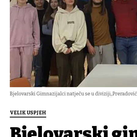
Bjelovarski Gimnazijalci natječu se u diviziji,,Preradov
VELIK USPJEH
Bjelovarski gim