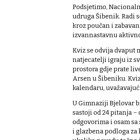
Podsjetimo, Nacionalna
udruga Šibenik. Radi s
kroz poučan i zabavan
izvannastavnu aktivno
Kviz se odvija dvaput m
natjecatelji igraju iz 
prostora gdje prate liv
Arsen u Šibeniku. Kvi
kalendaru, uvažavajuć
U Gimnaziji Bjelovar bi
sastoji od 24 pitanja 
odgovorima i osam sa 
i glazbena podloga za