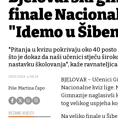
finale Nacional
"Idemo u Šiben
"Pitanja u kvizu pokrivaju oko 40 posto 
što je dokaz da naši učenici stječu šir
nastavku školovanja", kaže ravnateljica
28.02.2024. u 08:24
BJELOVAR – Učenici Gim
Nacionalne kviz lige. N
Piše: Martina Čapo
Gimnazije naglasivši 
tog velikog uspjeha koj
VEZANE VIJESTI
Na veliko finale u Šib