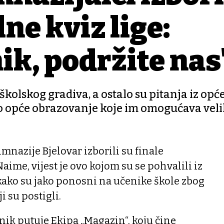
ne kviz lige:
ik, podržite nas
školskog gradiva, a ostalo su pitanja iz opć
oko opće obrazovanje koje im omogućava veli
nazije Bjelovar izborili su finale
aime, vijest je ovo kojom su se pohvalili iz
kako su jako ponosni na učenike škole zbog
i su postigli.
enik putuje Ekipa „Magazin“, koju čine