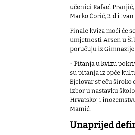
učenici Rafael Pranjić, 
Marko Ćorić, 3. d i Ivan Z
Finale kviza moći će s
umjetnosti Arsen u Šibe
poručuju iz Gimnazije 
- Pitanja u kvizu pokri
su pitanja iz opće kult
Bjelovar stječu široko
izbor u nastavku škol
Hrvatskoj i inozemstvu
Mamić.
Unaprijed defi