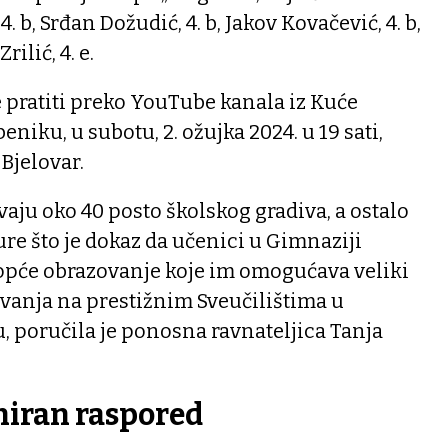
4. b, Srđan Dožudić, 4. b, Jakov Kovačević, 4. b,
rilić, 4. e.
e pratiti preko YouTube kanala iz Kuće
niku, u subotu, 2. ožujka 2024. u 19 sati,
Bjelovar.
vaju oko 40 posto školskog gradiva, a ostalo
ure što je dokaz da učenici u Gimnaziji
 opće obrazovanje koje im omogućava veliki
ovanja na prestižnim Sveučilištima u
, poručila je ponosna ravnateljica Tanja
niran raspored