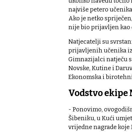
ukoliko navedu točno 
najviše petero učenika,
Ako je netko spriječen
nije bio prijavljen kao
Natjecatelji su svrstan
prijavljenih učenika iz
Gimnazijalci natječu se
Novske, Kutine i Daruv
Ekonomska i birotehni
Vodstvo ekipe
- Ponovimo, ovogodišnje
Šibeniku, u Kući umjetn
vrijedne nagrade koje 