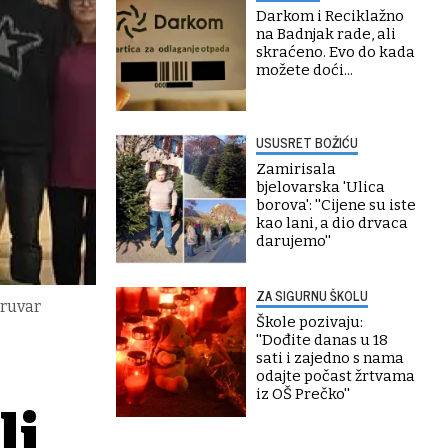
Darkom i Reciklažno
na Badnjak rade, ali
skraćeno. Evo do kada
možete doći...
USUSRET BOŽIĆU
Zamirisala
bjelovarska 'Ulica
borova': ''Cijene su iste
kao lani, a dio drvaca
darujemo''
ZA SIGURNU ŠKOLU
aruvar
Škole pozivaju:
''Dođite danas u 18
sati i zajedno s nama
odajte počast žrtvama
iz OŠ Prečko''
li