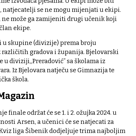
ime izvođača pjesama. U ekipi može biti
 natjecatelji se ne mogu mijenjati u ekipi.
, ne može ga zamijeniti drugi učenik koji
 član ekipe.
i u skupine (divizije) prema broju
 različitih gradova i županija. Bjelovarski
 u diviziji,,Preradović” sa školama iz
ara. Iz Bjelovara natječu se Gimnazija te
čka škola.
 Magazin
 finale održat će se 1. i 2. ožujka 2024. u
osti Arsen, a učenici će se natjecati za
Kviz liga Šibenik dodjeljuje trima najboljim