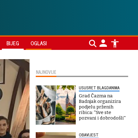
BIJEG
OGLASI
NAJNOVIJE
USUSRET BLAGDANIMA
Grad Čazma na
Badnjak organizira
podjelu prženih
ribica: ''Sve ste
pozvani i dobrodošli''
OBAVIJEST