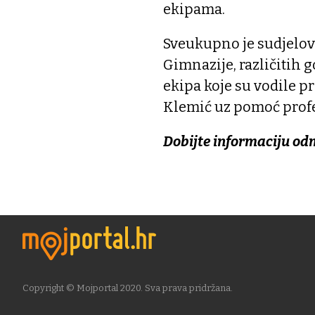
ekipama.
Sveukupno je sudjelova
Gimnazije, različitih 
ekipa koje su vodile p
Klemić uz pomoć profes
Dobijte informaciju od
Copyright © Mojportal 2020. Sva prava pridržana.