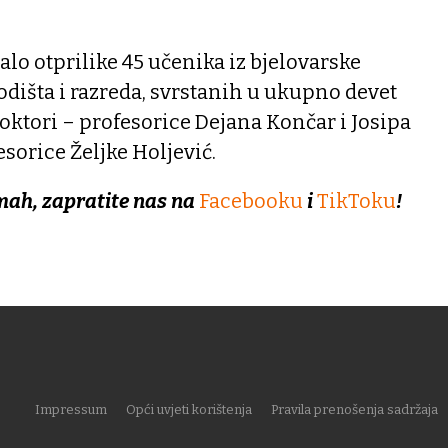
lo otprilike 45 učenika iz bjelovarske
godišta i razreda, svrstanih u ukupno devet
roktori – profesorice Dejana Končar i Josipa
orice Željke Holjević.
mah, zapratite nas na
Facebooku
i
TikToku
!
Impressum
Opći uvjeti korištenja
Pravila prenošenja sadržaja