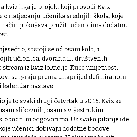
 kviz liga je projekt koji provodi Kviz
e o natjecanju učenika srednjih škola, koje
 način pokušava pružiti učenicima dodatnu
st.
jesečno, sastoji se od osam kola, a
svojih učionica, dvorana ili društvenih
e stream iz kviz lokacije, Kuće umjetnosti
zovi se igraju prema unaprijed definiranom
i kalendar nastave.
o je to svaki drugi četvrtak u 20:15. Kviz se
– osam slikovnih, osam s višestrukim
slobodnim odgovorima. Uz svako pitanje ide
 koje učenici dobivaju dodatne bodove