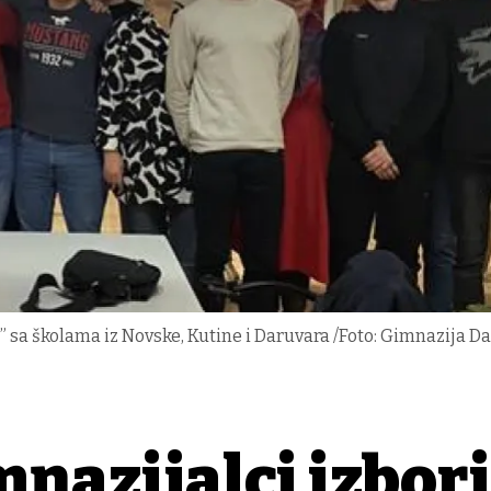
ić” sa školama iz Novske, Kutine i Daruvara /Foto: Gimnazija D
nazijalci izbori