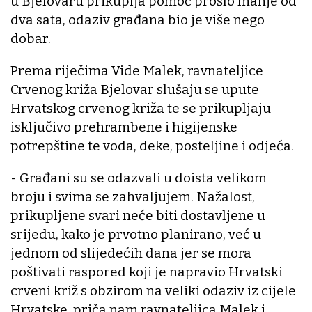
u Bjelovaru prikuplja pomoć prošlo manje od
dva sata, odaziv građana bio je više nego
dobar.
Prema riječima Vide Malek, ravnateljice
Crvenog križa Bjelovar slušaju se upute
Hrvatskog crvenog križa te se prikupljaju
isključivo prehrambene i higijenske
potrepštine te voda, deke, posteljine i odjeća.
- Građani su se odazvali u doista velikom
broju i svima se zahvaljujem. Nažalost,
prikupljene svari neće biti dostavljene u
srijedu, kako je prvotno planirano, već u
jednom od slijedećih dana jer se mora
poštivati raspored koji je napravio Hrvatski
crveni križ s obzirom na veliki odaziv iz cijele
Hrvatske, priča nam ravnateljica Malek i