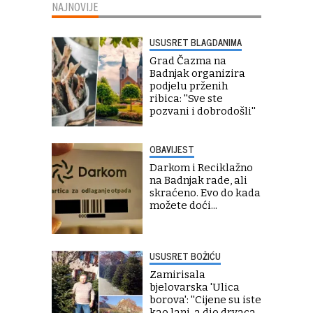
NAJNOVIJE
USUSRET BLAGDANIMA
Grad Čazma na
Badnjak organizira
podjelu prženih
ribica: ''Sve ste
pozvani i dobrodošli''
OBAVIJEST
Darkom i Reciklažno
na Badnjak rade, ali
skraćeno. Evo do kada
možete doći...
USUSRET BOŽIĆU
Zamirisala
bjelovarska 'Ulica
borova': ''Cijene su iste
kao lani, a dio drvaca