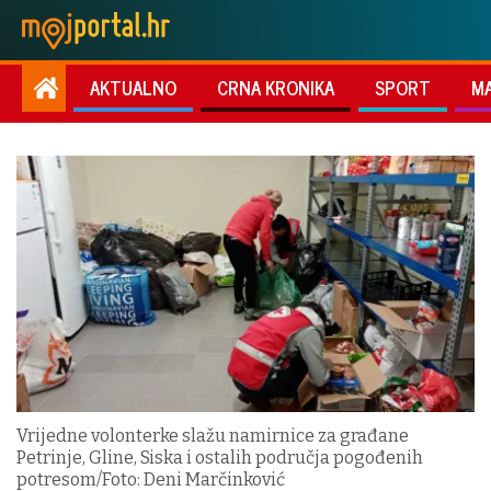
AKTUALNO
CRNA KRONIKA
SPORT
M
Vrijedne volonterke slažu namirnice za građane
Petrinje, Gline, Siska i ostalih područja pogođenih
potresom/Foto: Deni Marčinković