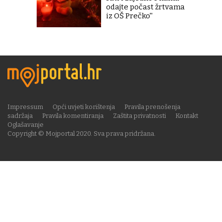
odajte počast žrtvama
iz OŠ Prečko''
Impressum
Opći uvjeti korištenja
Pravila prenošenja
sadržaja
Pravila komentiranja
Zaštita privatnosti
Kontakt
Oglašavanje
Copyright © Mojportal 2020. Sva prava pridržana.