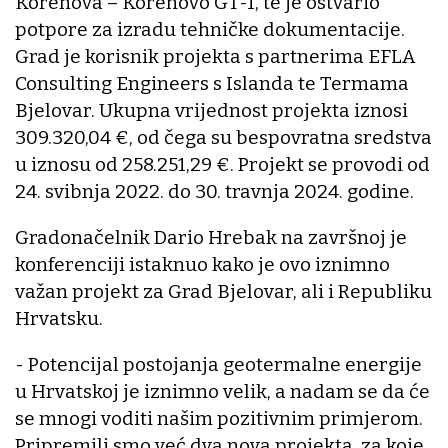
Korenova – Korenovo GT-1, te je ostvario
potpore za izradu tehničke dokumentacije.
Grad je korisnik projekta s partnerima EFLA
Consulting Engineers s Islanda te Termama
Bjelovar. Ukupna vrijednost projekta iznosi
309.320,04 €, od čega su bespovratna sredstva
u iznosu od 258.251,29 €. Projekt se provodi od
24. svibnja 2022. do 30. travnja 2024. godine.
Gradonačelnik Dario Hrebak na završnoj je
konferenciji istaknuo kako je ovo iznimno
važan projekt za Grad Bjelovar, ali i Republiku
Hrvatsku.
- Potencijal postojanja geotermalne energije
u Hrvatskoj je iznimno velik, a nadam se da će
se mnogi voditi našim pozitivnim primjerom.
Pripremili smo već dva nova projekta, za koje