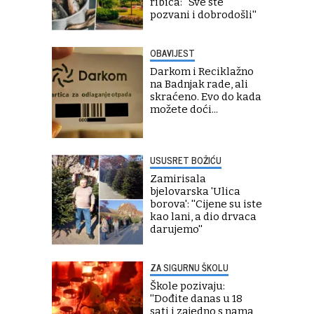
ribica: ''Sve ste
pozvani i dobrodošli''
OBAVIJEST
Darkom i Reciklažno
na Badnjak rade, ali
skraćeno. Evo do kada
možete doći...
USUSRET BOŽIĆU
Zamirisala
bjelovarska 'Ulica
borova': ''Cijene su iste
kao lani, a dio drvaca
darujemo''
ZA SIGURNU ŠKOLU
Škole pozivaju:
''Dođite danas u 18
sati i zajedno s nama